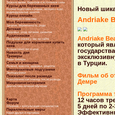
Зеркало жизни, барьеров и источников силы
Курсы для беременных киев
Новый шикар
Полная подготовка к родам, экспресс-курс,
индивидуальные занятия
Курсы онлайн
Andriake 
Инструкции и практика
Моя беременность
Зачатие, беременность, роды
Детская
Здоровье, уход, питание, развитие
Аудиосказки
Andriake Be
Послушай сказки у нас на сайте
Подушки для кормления купить
который яв
киев
государств
Лучшие качество и цена
Новость дня
эксклюзивн
Тренеры
Наши тренеры
в Турции.
Семья и женщина
Религия, красота, здоровье, рецепты
Многоразовые подгузники
Экоподгузники
Фильм об о
Психолог после развода
Психологическая помощь после развода
Демре
Микрокинезитерапия
Диагностика лечение обучение
Программа 
12 часов тр
Карта
Форум
5 дней по 2-
Общение + консультации специалистов
Параллельные миры
Эффективны
Наши друзья и партнёры