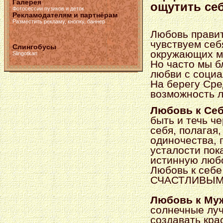
Галерея
ощутить себ
Фотосессии пузиков и деток
Рекламодателям и партнёрам
Разместить рекламу, кнопку, баннер
Любовь правит
чувствуем себ
Слингобусы
окружающих м
Slingotkan
Но часто мы б
любви с соци
На берегу Сре
возможность 
Любовь к Се
быть и течь ч
себя, полагая
одиночества, 
усталости пок
истинную любо
Любовь к себе
СЧАСТЛИВЫМ
Любовь к Му
солнечные луч
создавать кра