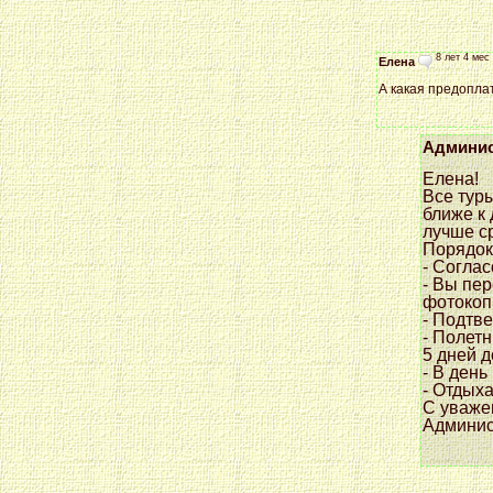
8 лет 4 мес
Елена
А какая предопла
Админис
Елена!
Все тур
ближе к 
лучше с
Порядок
- Согла
- Вы пе
фотокоп
- Подтве
- Полетн
5 дней д
- В день
- Отдых
С уваже
Админис