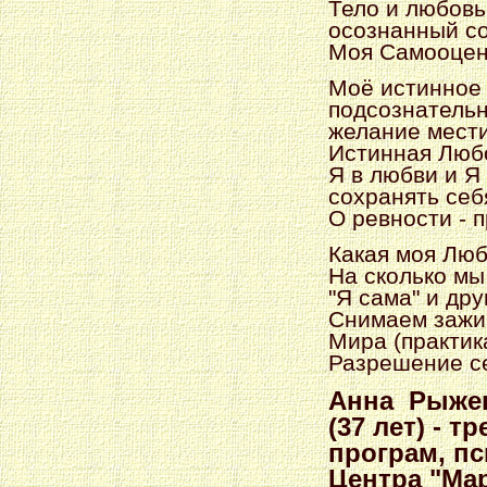
Тело и любовь
осознанный со
Моя Самооцен
Моё истинное
подсознательн
желание мести
Истинная Любо
Я в любви и Я
сохранять себ
О ревности - 
Какая моя Люб
На сколько мы
"Я сама" и дру
Снимаем зажи
Мира (практик
Разрешение се
Анна Рыже
(37 лет) -
тр
програм, пс
Центра "Мар