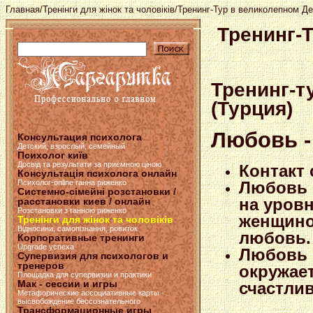
Главная
/
Тренінги для жінок та чоловіків
/Тренинг-Тур в великолепном Д
Тренинг-
Тренинг-т
(Турция)
Любовь -
Консультация психолога
Детский, взрослый, семейный
Психолог київ
Досвід та результати за приємною ціною
Контакт
Консультація психолога онлайн
Психолог-online ганна риженко
Любовь и
Системно-сімейні розстановки /
на уровн
расстановки киев / онлайн
Розстановки з ганною риженко
женщиной
Тренінги для жінок та чоловіків
Відносини, самопізнання, ровиток
любовь.
Корпоративные тренинги
Upgrade успеха
Любовь 
Супервизия для психологов и
тренеров
окружае
Площадка для супервизии и практики
Мак - сессии и игры
счастли
Метафорические ассоциативные карты -
высвобождение бессознательного
Трансформационные игры