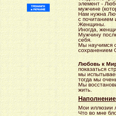
элемент - Люб
мужчине (кото
Нам нужна Люб
с почитанием 
Женщины.
Иногда, женщи
Мужчину после
себя.
Мы научимся о
сохранением 
Любовь к Мир
показаться ст
мы испытываем
тогда мы очен
Мы восстанови
жить.
Наполнение
Мои иллюзии л
Что во мне бл