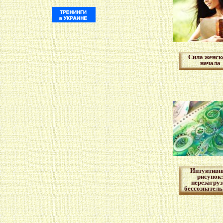
Сила женск
начала
Интуитивн
рисунок:
перезагруз
бессознатель