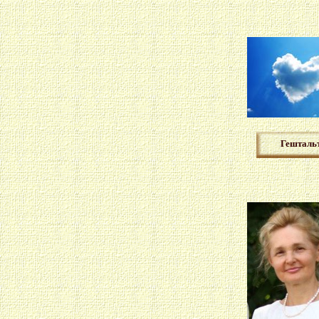
Гешталь