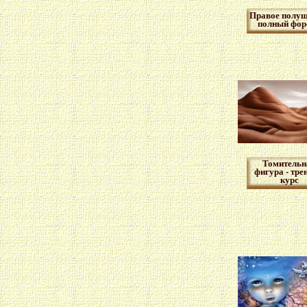
Правое полуш
полный фор
Томительн
фигура - тре
курс