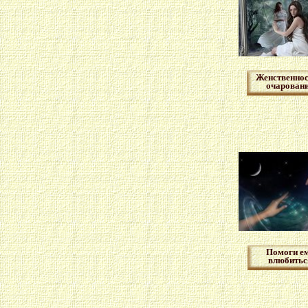
Женственнос
очарован
Помоги е
влюбитьс