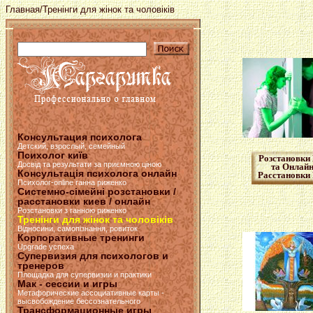
Главная
/Тренінги для жінок та чоловіків
Консультация психолога
Детский, взрослый, семейный
Психолог київ
Розстановки 
Досвід та результати за приємною ціною
та Онлайн
Консультація психолога онлайн
Расстановки
Психолог-online ганна риженко
Системно-сімейні розстановки /
расстановки киев / онлайн
Розстановки з ганною риженко
Тренінги для жінок та чоловіків
Відносини, самопізнання, ровиток
Корпоративные тренинги
Upgrade успеха
Супервизия для психологов и
тренеров
Площадка для супервизии и практики
Мак - сессии и игры
Метафорические ассоциативные карты -
высвобождение бессознательного
Трансформационные игры