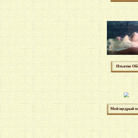
Изъятие О
Мой щедрый м