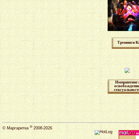
Тренинги К
Импринтинг:
освобождени
сексуальност
®
©
Маргаритка
2008-2026