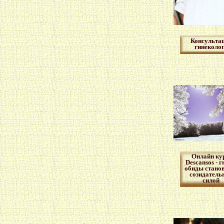
Консульта
гинеколо
Онлайн кур
Descansos - г
обиды стано
созидатель
силой