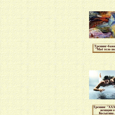
Тренинг-баю
"Моё тело по
Тренинг "ХХХ
женщин о
Косыгина 