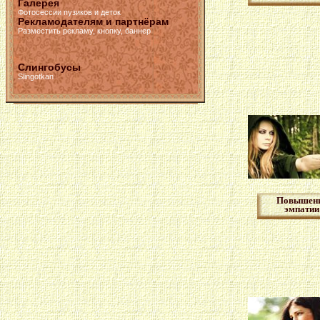
Галерея
Фотосессии пузиков и деток
Рекламодателям и партнёрам
Разместить рекламу, кнопку, баннер
Слингобусы
Slingotkan
Повышен
эмпатии