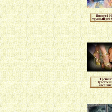
Индиго? И
трудный реб
Тренинг
"Чувствен
касания