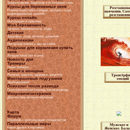
Зеркало жизни, барьеров и источников силы
Курсы для беременных киев
Розстановк
Полная подготовка к родам, экспресс-курс,
навчання. Сам
индивидуальные занятия
розстановн
Курсы онлайн
Инструкции и практика
Моя беременность
Зачатие, беременность, роды
Детская
Здоровье, уход, питание, развитие
Аудиосказки
Послушай сказки у нас на сайте
Подушки для кормления купить
киев
Лучшие качество и цена
Новость дня
Тренеры
Наши тренеры
Семья и женщина
Религия, красота, здоровье, рецепты
Трансёрфи
Многоразовые подгузники
эмоций
Экоподгузники
Психолог после развода
Психологическая помощь после развода
Микрокинезитерапия
Диагностика лечение обучение
Карта
Форум
Общение + консультации специалистов
Параллельные миры
Мужское и
Наши друзья и партнёры
Женское. Бала