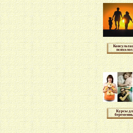
Консульта
психолог
Курсы дл
беременн