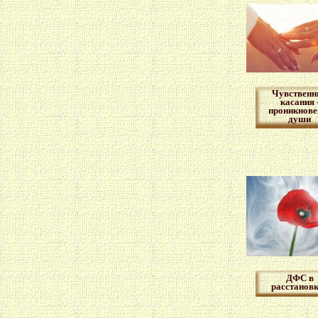
Чувственн
касания 
проникнове
души
ДФС в
расстанов