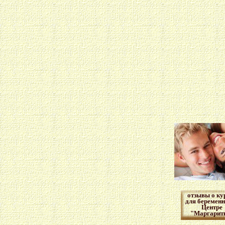
отзывы о ку
для беремен
Центре
"Маргарит