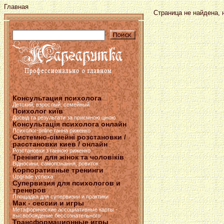
Главная
Страница не найдена, н
Консультация психолога
Детский, взрослый, семейный
Психолог київ
Досвід та результати за приємною ціною
Консультація психолога онлайн
Психолог-online ганна риженко
Системно-сімейні розстановки /
расстановки киев / онлайн
Розстановки з ганною риженко
Тренінги для жінок та чоловіків
Відносини, самопізнання, ровиток
Корпоративные тренинги
Upgrade успеха
Супервизия для психологов и
тренеров
Площадка для супервизии и практики
Мак - сессии и игры
Метафорические ассоциативные карты -
высвобождение бессознательного
Трансформационные игры