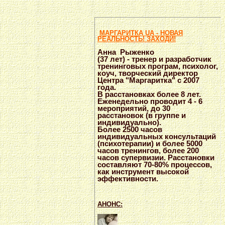
МАРГАРИТКА UA - НОВАЯ
РЕАЛЬНОСТЬ! ЗАХОДИ!
Анна Рыженко
(37 лет) -
тренер и разработчик
тренинговых програм, психолог,
коуч, творческий директор
Центра "Маргаритка" с 2007
года.
В расстановках более 8 лет.
Еженедельно проводит 4 - 6
мероприятий, до 30
расстановок (в группе и
индивидуально).
Более 2500 часов
индивидуальных консультаций
(психотерапии) и более 5000
часов тренингов, более 200
часов супервизии. Расстановки
составляют 70-80% процессов,
как инструмент высокой
эффективности.
АНОНС: