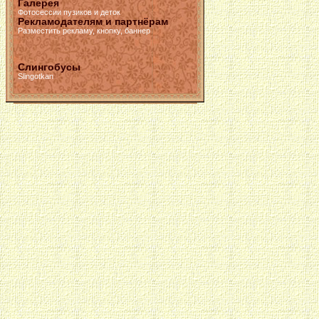
Галерея
Фотосессии пузиков и деток
Рекламодателям и партнёрам
Разместить рекламу, кнопку, баннер
Слингобусы
Slingotkan