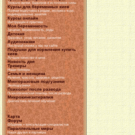
Зеркало жизни, барьеров и источников силы
Курсы для беременных киев
Полная подготовка к родам, экспресс-курс,
индивидуальные занятия
Курсы онлайн
Инструкции и практика
Моя беременность
Зачатие, беременность, роды
Детская
Здоровье, уход, питание, развитие
Аудиосказки
Послушай сказки у нас на сайте
Подушки для кормления купить
киев
Лучшие качество и цена
Новость дня
Тренеры
Наши тренеры
Семья и женщина
Религия, красота, здоровье, рецепты
Многоразовые подгузники
Экоподгузники
Психолог после развода
Психологическая помощь после развода
Микрокинезитерапия
Диагностика лечение обучение
Карта
Форум
Общение + консультации специалистов
Параллельные миры
Наши друзья и партнёры