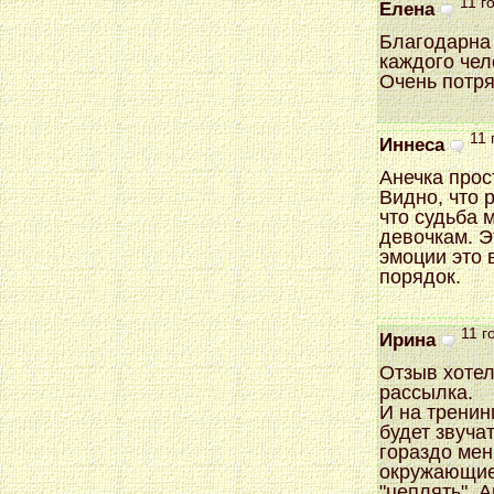
11 г
Елена
Благодарна 
каждого чел
Очень потря
11 
Иннеса
Анечка прос
Видно, что 
что судьба 
девочкам. Э
эмоции это 
порядок.
11 г
Ирина
Отзыв хотел
рассылка.
И на тренин
будет звуча
гораздо мен
окружающие
"цеплять". 