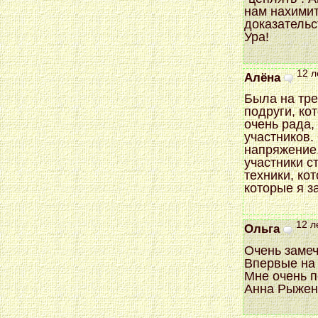
нам нахимит
доказательс
Ура!
12 л
Алёна
Была на тре
подруги, ко
очень рада,
участников.
напряжение,
участники с
техники, ко
которые я з
12 л
Ольга
Очень замеч
Впервые на 
Мне очень п
Анна Рыжен