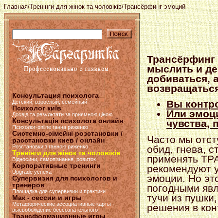
Главная
/
Тренінги для жінок та чоловіків
/Трансёрфинг эмоций
Трансёрфинг 
мыслить и де
добиваться, а
возвращаться
Консультация психолога
Вы контр
Детский, взрослый, семейный
Психолог київ
Или эмоц
Досвід та результати за приємною ціною
Консультація психолога онлайн
чувства,
Психолог-online ганна риженко
Системно-сімейні розстановки /
Часто мы отст
расстановки киев / онлайн
Розстановки з ганною риженко
обид, гнева, 
Тренінги для жінок та чоловіків
применять ТР
Відносини, самопізнання, ровиток
Корпоративные тренинги
рекомендуют у
Upgrade успеха
эмоции. Но эт
Супервизия для психологов и
тренеров
погодными явл
Площадка для супервизии и практики
тучи из пушки
Мак - сессии и игры
Метафорические ассоциативные карты -
решения в кон
высвобождение бессознательного
Трансформационные игры