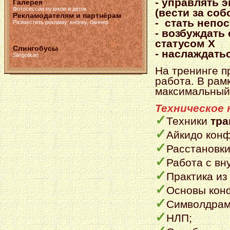
- управлять 
Галерея
Фотосессии пузиков и деток
(вести за соб
Рекламодателям и партнёрам
- стать непо
Разместить рекламу, кнопку, баннер
- возбуждать
статусом Х
Слингобусы
- наслаждать
Slingotkan
На тренинге п
работа. В рам
максимальный 
Техническое 
✓
Техники
тра
✓
Айкидо конф
✓
Расстановки
✓
Работа с вн
✓
Практика из
✓
Основы кон
✓
Символдрам
✓
НЛП;