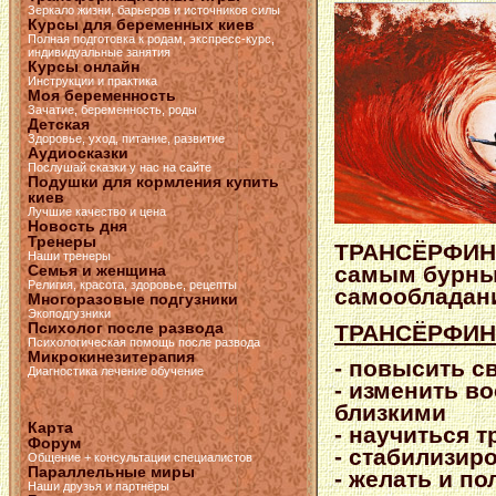
Зеркало жизни, барьеров и источников силы
Курсы для беременных киев
Полная подготовка к родам, экспресс-курс,
индивидуальные занятия
Курсы онлайн
Инструкции и практика
Моя беременность
Зачатие, беременность, роды
Детская
Здоровье, уход, питание, развитие
Аудиосказки
Послушай сказки у нас на сайте
Подушки для кормления купить
киев
Лучшие качество и цена
Новость дня
Тренеры
ТРАНСЁРФИНГ
Наши тренеры
самым бурны
Семья и женщина
Религия, красота, здоровье, рецепты
самообладани
Многоразовые подгузники
Экоподгузники
Психолог после развода
ТРАНСЁРФИНГ
Психологическая помощь после развода
Микрокинезитерапия
- повысить с
Диагностика лечение обучение
- изменить в
близкими
Карта
- научиться т
Форум
- стабилизир
Общение + консультации специалистов
Параллельные миры
- желать и п
Наши друзья и партнёры