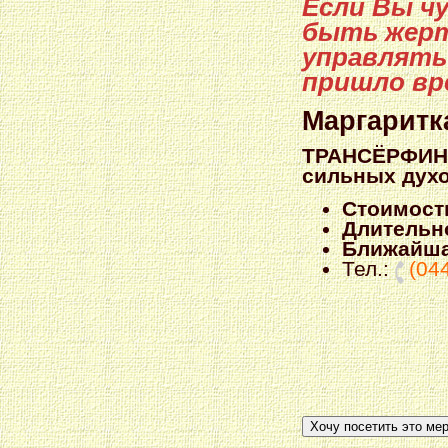
Если Вы ч
быть жерт
управлять
пришло вр
Маргаритк
ТРАНСЁРФИНГ 
сильных дух
Стоимость
Длительно
Ближайша
Тел.:
(04
Хочу посетить это ме