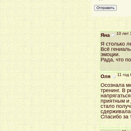
10 лет 
Яна
Я столько ле
Всё гениаль
эмоции.
Рада, что п
11 год 
Оля
Осознала мн
тренинг. В 
напрягаться
приятным и 
стало получ
сдерживала
Спасибо за 