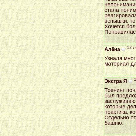
непонимание
стала поним
реагировала
вспышки, то
Хочется бол
Понравилась
12 л
Алёна
Узнала мног
материал дл
1
Экстра Я
Тренинг пон
был предлож
заслуживаю
которые дел
практика, к
Отдельно от
башню.