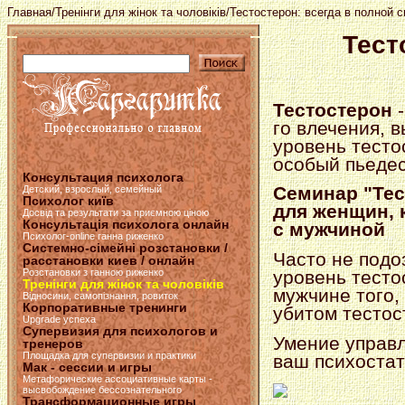
Главная
/
Тренінги для жінок та чоловіків
/Тестостерон: всегда в полной 
Тест
Тестостерон
-
го влечения, 
уровень тесто
особый пьедес
Консультация психолога
Семинар "Тес
Детский, взрослый, семейный
Психолог київ
для женщин, 
Досвід та результати за приємною ціною
Консультація психолога онлайн
с мужчиной
Психолог-online ганна риженко
Системно-сімейні розстановки /
Часто не подо
расстановки киев / онлайн
Розстановки з ганною риженко
уровень тесто
Тренінги для жінок та чоловіків
мужчине того, 
Відносини, самопізнання, ровиток
Корпоративные тренинги
убитом тестос
Upgrade успеха
Супервизия для психологов и
Умение управл
тренеров
Площадка для супервизии и практики
ваш психоста
Мак - сессии и игры
Метафорические ассоциативные карты -
высвобождение бессознательного
Трансформационные игры