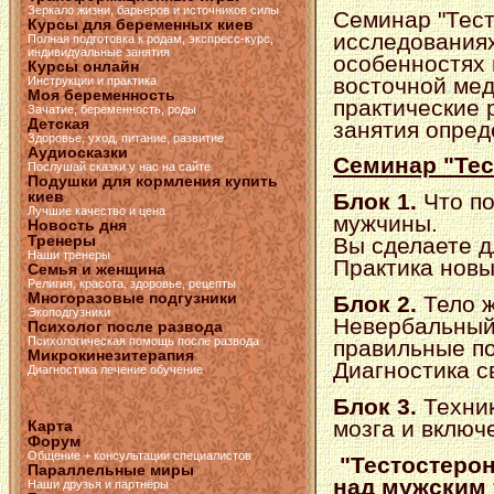
Зеркало жизни, барьеров и источников силы
Семинар "Тест
Курсы для беременных киев
исследованиях
Полная подготовка к родам, экспресс-курс,
индивидуальные занятия
особенностях 
Курсы онлайн
восточной ме
Инструкции и практика
Моя беременность
практические 
Зачатие, беременность, роды
Детская
занятия опред
Здоровье, уход, питание, развитие
Аудиосказки
Семинар "Тес
Послушай сказки у нас на сайте
Подушки для кормления купить
киев
Блок 1.
Что п
Лучшие качество и цена
мужчины.
Новость дня
Тренеры
Вы сделаете д
Наши тренеры
Практика новы
Семья и женщина
Религия, красота, здоровье, рецепты
Многоразовые подгузники
Блок 2.
Тело 
Экоподгузники
Невербальный 
Психолог после развода
Психологическая помощь после развода
правильные по
Микрокинезитерапия
Диагностика св
Диагностика лечение обучение
Блок 3.
Техник
мозга и включ
Карта
Форум
Общение + консультации специалистов
"Тестостерон
Параллельные миры
над мужским 
Наши друзья и партнёры