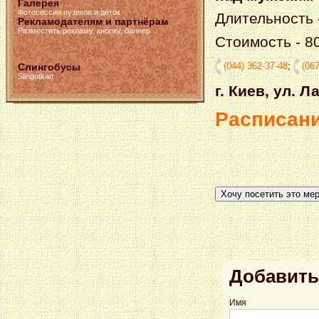
Галерея
Фотосессии пузиков и деток
Длительность 
Рекламодателям и партнёрам
Разместить рекламу, кнопку, баннер
Стоимость - 80
(044) 362-37-48
;
(067
Слингобусы
Slingotkan
г. Киев, ул. 
Расписани
Хочу посетить это ме
Добавить
Имя