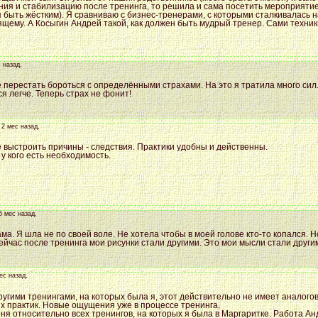
ия и стабилизацию после тренинга, то решила и сама посетить мероприятие.
 быть жёстким). Я сравниваю с бизнес-тренерами, с которыми сталкивалась н
ящему. А Косыгин Андрей такой, как должен быть мудрый тренер. Сами техн
с назад,
 перестать бороться с определёнными страхами. На это я тратила много сил.
я легче. Теперь страх не фонит!
 2 мес назад,
е выстроить причины - следствия. Практики удобны и действенны.
у кого есть необходимость.
 5 мес назад,
а. Я шла не по своей воле. Не хотела чтобы в моей голове кто-то копался. Н
ейчас после тренинга мои рисунки стали другими. Это мои мысли стали други
мес назад,
угими тренингами, на которых была я, этот действительно не имеет аналогов.
х практик. Новые ощущения уже в процессе тренинга.
еня относительно всех тренингов, на которых я была в Маргаритке. Работа А