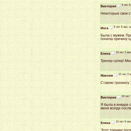
9 лет 8
Виктория
Некоторые свои ст
9 лет 8 мес н
Инга
Была с мужем. Пр
поняла причину од
10 лет 2 ме
Елена
Тренер супер! Ме
10 лет 3 
Максим
Ставлю тренингу 1
10 лет 
Виктория
Я была в январе 
меня всегда посл
10 лет 8 ме
Елена
Этот тренинг посе