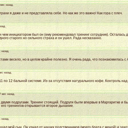
 мес назад,
рахи я даже и не представляла себе. Но как же это важно! Как гора с плеч.
азад,
и чем инициатором был он (ему рекомендовал тренинг сотрудник). Осталась д
ного старого но сильного страха и он ушел. Рада несказанно.
с назад,
стами весело, но в целом крайне полезно. Я очень рада, что познакомилась 
мес назад,
1 по 12 бальной системе. Из-за отсутствия натурального кофе. Контроль над 
7 мес назад,
с двумя подругами. Тренинг стоящий. Подруги были впервые в Маргаритке и 
е его тренингов открывается второе дыхание.
с назад,
щал мой сын. Он узнал от наших родственников (моего брата с женой) и захот