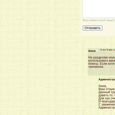
Ваш комментарий увидит 
9 лет 8 мес 
Анна
Не разделяю опис
использовать ваги
боюсь). Если хоти
тренингах.
Администр
Анна,
Ваш отзыв
Данный тре
давать то,
Для нас оч
И благодар
С уважени
Администр