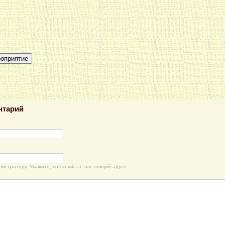
роприятие
нтарий
нистратору. Укажите, пожалуйста, настоящий адрес.