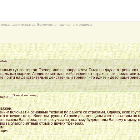
только администратор. Возможно, он сделает его видимым.
назад,
анных тут восторгов. Тренер мне не понравился. Была на двух его тренингах
нальные шарики. А один из методов избавления от страхов - это представить
те пойти на действительно действенный тренинг - то идите к девочкам-тренера
9 лет 4 мес назад,
ация
 важен.
нинг включает 4 основные техники по работе со страхами. Однако, если групп
 что отвечает потребностям группы. Страхи для женщины часто завязаны на 
ень важны Ваши реальные результаты, поэтому будем рады Вашему отзыву, п
им за благоприятный отзыв о других тренерах.
ем,
ация