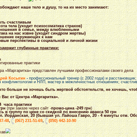
вобождают наше тело и душу, то на их место занимают:
ыть счастливым
ота тела (уходит психосоматика страхов)
тношения в семье, между влюбленными
ака на нас извне (уходит синдром жертвы)
ошение окружающих к нам
вые перспективы в социальной и личной жизни
одержит глубинные практики:
а
нтированные практики
тра «Маргаритка» представлен лучшими профессионалами своего дела
дрей Косыгин
-
профессиональный тренер (с 2002 года) и расстановщик;
 в конфликтологии и НЛП, мастер в межличностных отношениях; счастли
что больше не хочешь быть жертвой обстоятельств, не хочешь, что
 Вас от Центра «Маргаритка».
4 часа практики
грн
(при заказе через сайт -
промо-цена -249 грн
)
ь в группу по цене со скидкой по внесению аванса 50 грн
 ул. Иорданская, 20 (бывшая ул. Лайоша Гавро, 20 - 4 минуты отм. Об
37-48
,
(067) 231-51-69
,
(050) 442-10-90