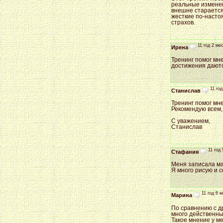
реальные изменен
внешне старается
жесткие по-насто
страхов.
11 год 2 ме
Ирена
Тренинг помог мне
достижения даютс
11 год
Станислав
Тренинг помог мн
Рекомендую всем, 
С уважением,
Станислав
11 год
Стафания
Меня записала мам
Я много рисую и с
11 год 6 
Марина
По сравнению с др
много действенны
Такое мнение у м