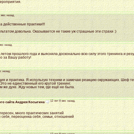
ероприятия.
8 мес назад,
а действенные практики!!!
льтатом довольна. Оказывается не такие уж страшные эти страхи :)
мес назад,
летом прошлого года и выяснила досконально всю силу этого тренинга и резул
о за Вашу работу!
ес назад,
я и практика. Я использую техники и замечаю реакцию окружающих. Шеф теп
Это не единственный его крутой тренинг.
 же духе. Жду новых тем, где ещё не была.
12 лет 8 мес назад,
ого сайта Андрея Косыгина
тересен, много практических занятий
я себя, переоценка себя, семьи, отношений
12 лет 8 мес назад,