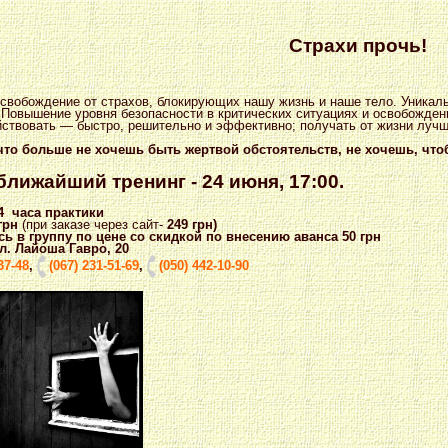
Страхи прочь!
освобождение от страхов, блокирующих нашу жизнь и наше тело. Уникал
 Повышение уровня безопасности в критических ситуациях и освобождени
йствовать — быстро, решительно и эффективно; получать от жизни лучш
что больше не хочешь быть жертвой обстоятельств, не хочешь, что
 ближайший тренинг - 24 июня, 17:00.
4 часа практики
грн
(при заказе через сайт-
249 грн)
ь в группу по цене со скидкой по внесению аванса 50 грн
ул. Лайоша Гавро, 20
37-48
,
(067) 231-51-69
,
(050) 442-10-90