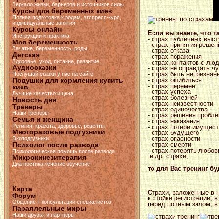
Зеркало жизни, барьеров и источников силы
Курсы для беременных киев
Полная подготовка к родам, экспресс-курс,
индивидуальные занятия
Курсы онлайн
Если вы знаете, что т
Инструкции и практика
- страх публичных выс
Моя беременность
- страх принятия решен
Зачатие, беременность, роды
- страх отказа
Детская
- страх поражения
Здоровье, уход, питание, развитие
- страх контактов с лю
Аудиосказки
- страх не оправдать ч
- страх быть непризна
Послушай сказки у нас на сайте
- страх ошибиться
Подушки для кормления купить
- страх перемен
киев
- страх успеха
Лучшие качество и цена
- страх болезней
Новость дня
- страх неизвестности
Тренеры
- страх одиночества
Наши тренеры
- страх решения пробл
Семья и женщина
- страх наказания
Религия, красота, здоровье, рецепты
- страх потери имущест
Многоразовые подгузники
- страх будущего
- страх опасности
Экоподгузники
- страх смерти
Психолог после развода
- страх потерять любов
Психологическая помощь после развода
и др. страхи,
Микрокинезитерапия
Диагностика лечение обучение
то для Вас тренинг б
Карта
С
трахи, заложенные в 
Форум
к стойке регистрации, 
Общение + консультации специалистов
перед полным залом, 
Параллельные миры
Наши друзья и партнёры