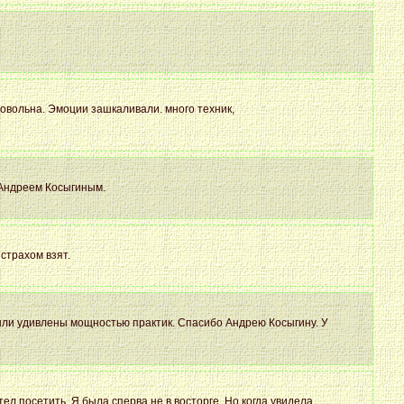
овольна. Эмоции зашкаливали. много техник,
с Андреем Косыгиным.
страхом взят.
были удивлены мощностью практик. Спасибо Андрею Косыгину. У
ел посетить. Я была сперва не в восторге. Но когда увидела