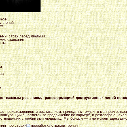
акое:
туплений
ия
дьми, страх перед людьми
ужие ожидания
нным
ем
ва
ь
удет важным решением, трансформацией деструктивных линий пове
нас происхождением и воспитанием, приводят к тому, что мы проигрыва
в конкуренции с коллегой за продвижение по карьере, в разговоре с нач
в отношениях с любимыми людьми… Мы боимся — и не можем адекватно