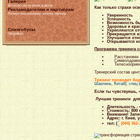
Галерея
Фотосессии пузиков и деток
Как только страхи ос
Рекламодателям и партнёрам
Разместить рекламу, кнопку, баннер
Уверенность
Успешность
Возможность б
Здоровье и крас
Слингобусы
Укрепляются о
Прекращается ат
Slingotkan
Улучшается отн
Открываются но
Программа тренинга с
Расстановки
Символдрам
Телесноорие
Тренерский состав цен
Тренинг проводит Ан
Шаолинь, Китай); спец
Если ты чувствуешь, 
Лучшие тренинги
для
Длительность - 
Стоимость: 800 
Внимание! Запис
Адрес: г. Киев,
тел: (
(044) 362-