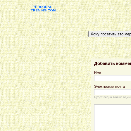
Хочу посетить это ме
Добавить комме
Имя
Электроная почта
Будет видна только адми