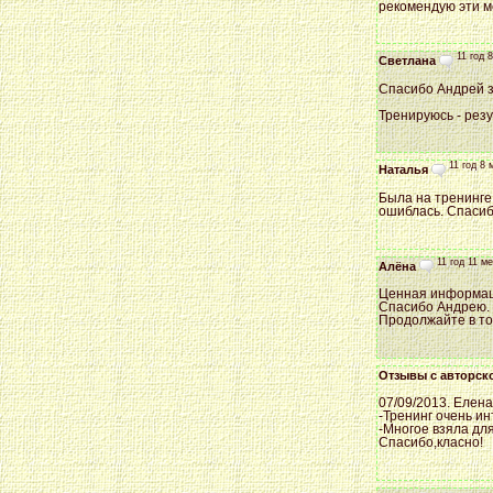
рекомендую эти м
11 год 
Светлана
Спасибо Андрей з
Тренируюсь - резу
11 год 8 
Наталья
Была на тренинге 
ошиблась. Спасиб
11 год 11 м
Алёна
Ценная информаци
Спасибо Андрею. 
Продолжайте в том
Отзывы с авторск
07/09/2013. Елена
-Тренинг очень ин
-Многое взяла дл
Спасибо,класно!