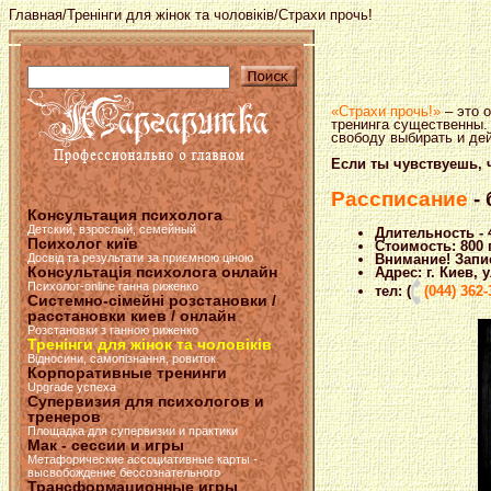
Главная
/
Тренінги для жінок та чоловіків
/Страхи прочь!
«Страхи прочь!»
– это 
тренинга существенны.
свободу выбирать и де
Если ты чувствуешь, 
Рассписание
-
Консультация психолога
Детский, взрослый, семейный
Длительность - 
Психолог київ
Стоимость: 800 
Досвід та результати за приємною ціною
Внимание! Запис
Консультація психолога онлайн
Адрес: г. Киев, 
Психолог-online ганна риженко
тел: (
(044) 362-
Системно-сімейні розстановки /
расстановки киев / онлайн
Розстановки з ганною риженко
Тренінги для жінок та чоловіків
Відносини, самопізнання, ровиток
Корпоративные тренинги
Upgrade успеха
Супервизия для психологов и
тренеров
Площадка для супервизии и практики
Мак - сессии и игры
Метафорические ассоциативные карты -
высвобождение бессознательного
Трансформационные игры