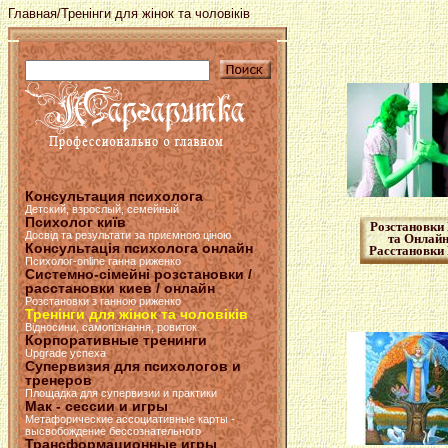
Главная
/Тренінги для жінок та чоловіків
Консультация психолога
Детский, взрослый, семейный
Психолог київ
Розстановки 
Досвід та результати за приємною ціною
та Онлайн
Консультація психолога онлайн
Расстановки
Психолог-online ганна риженко
Системно-сімейні розстановки /
расстановки киев / онлайн
Розстановки з ганною риженко
Тренінги для жінок та чоловіків
Відносини, самопізнання, ровиток
Корпоративные тренинги
Upgrade успеха
Супервизия для психологов и
тренеров
Площадка для супервизии и практики
Мак - сессии и игры
Метафорические ассоциативные карты -
высвобождение бессознательного
Трансформационные игры