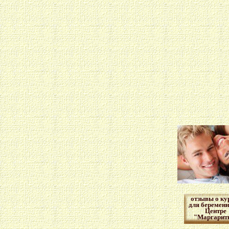
отзывы о ку
для беремен
Центре
"Маргарит