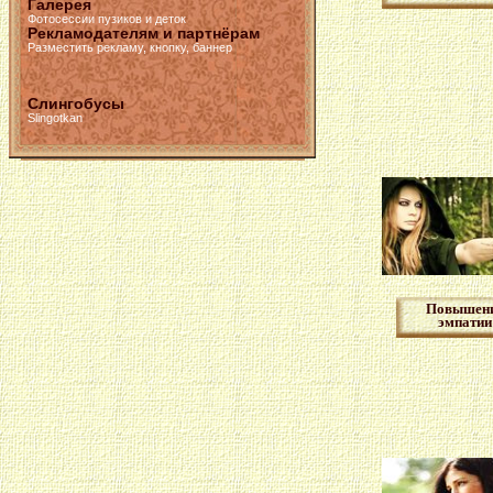
Галерея
Фотосессии пузиков и деток
Рекламодателям и партнёрам
Разместить рекламу, кнопку, баннер
Слингобусы
Slingotkan
Повышен
эмпатии