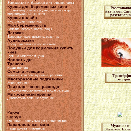
Зеркало жизни, барьеров и источников силы
Курсы для беременных киев
Розстановк
Полная подготовка к родам, экспресс-курс,
навчання. Сам
индивидуальные занятия
розстановн
Курсы онлайн
Инструкции и практика
Моя беременность
Зачатие, беременность, роды
Детская
Здоровье, уход, питание, развитие
Аудиосказки
Послушай сказки у нас на сайте
Подушки для кормления купить
киев
Лучшие качество и цена
Новость дня
Тренеры
Наши тренеры
Семья и женщина
Религия, красота, здоровье, рецепты
Трансёрфи
Многоразовые подгузники
эмоций
Экоподгузники
Психолог после развода
Психологическая помощь после развода
Микрокинезитерапия
Диагностика лечение обучение
Карта
Форум
Общение + консультации специалистов
Параллельные миры
Мужское и
Наши друзья и партнёры
Женское. Бала