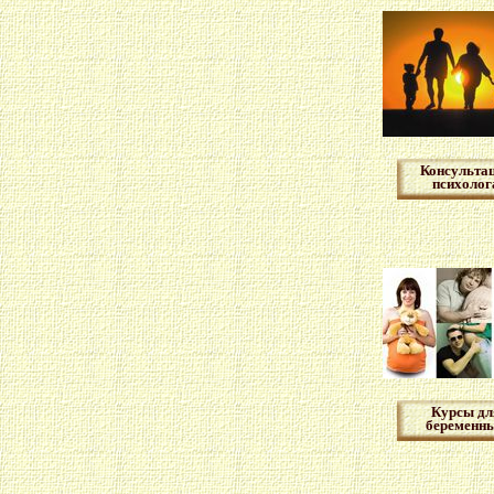
Консульта
психолог
Курсы дл
беременн