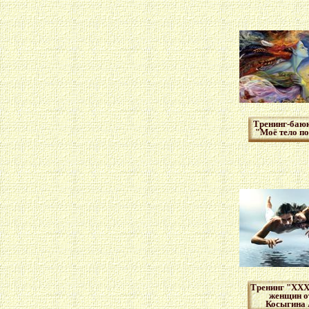
Тренинг-баю
"Моё тело по
Тренинг "ХХХ
женщин о
Косыгина 