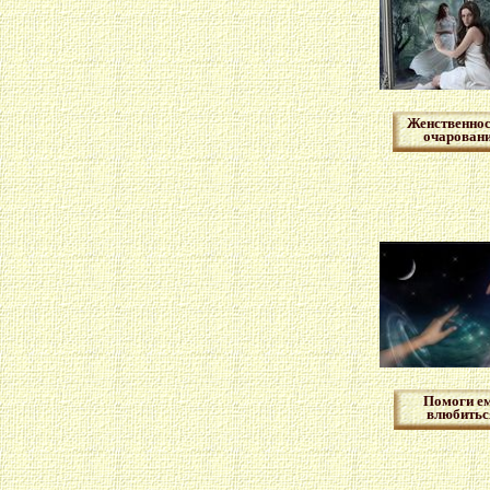
Женственнос
очарован
Помоги е
влюбитьс