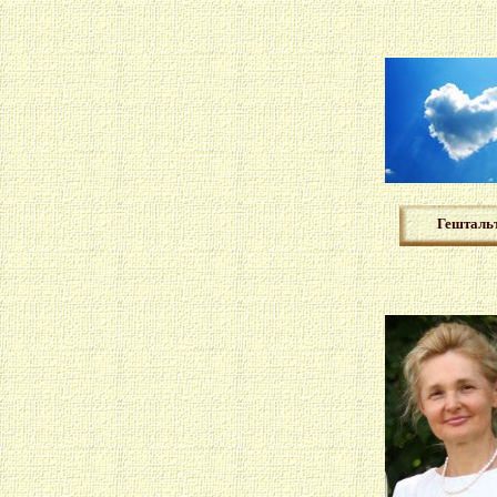
Гешталь