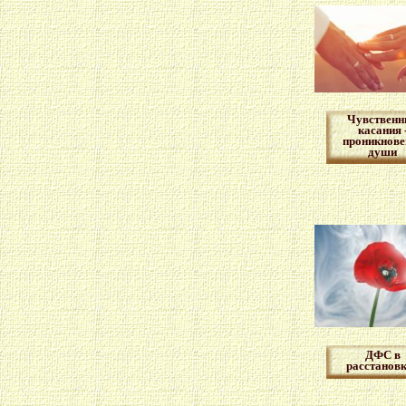
Чувственн
касания 
проникнове
души
ДФС в
расстанов