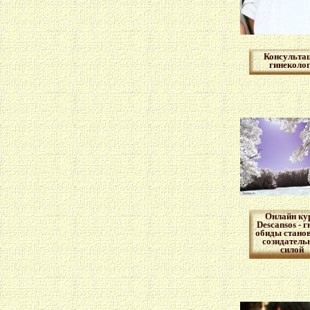
Консульта
гинеколо
Онлайн кур
Descansos - г
обиды стано
созидатель
силой