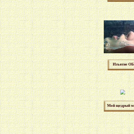
Изъятие О
Мой щедрый м