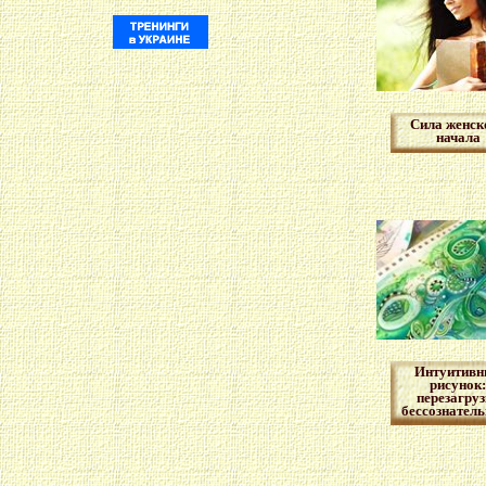
Сила женск
начала
Интуитивн
рисунок:
перезагруз
бессознатель