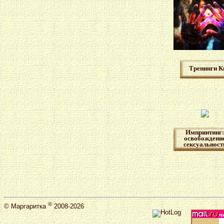
Тренинги К
Импринтинг:
освобождени
сексуальност
®
©
Маргаритка
2008-2026