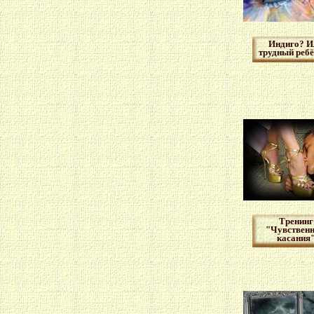
Индиго? И
трудный реб
Тренинг
"Чувствен
касания