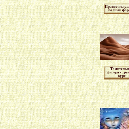
Правое полуш
полный фор
Томительн
фигура - тре
курс