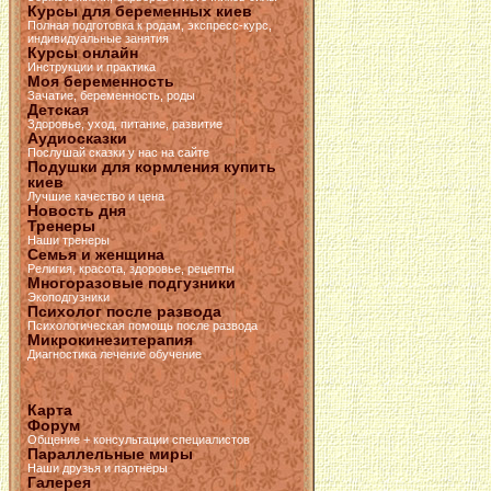
Курсы для беременных киев
Полная подготовка к родам, экспресс-курс,
индивидуальные занятия
Курсы онлайн
Инструкции и практика
Моя беременность
Зачатие, беременность, роды
Детская
Здоровье, уход, питание, развитие
Аудиосказки
Послушай сказки у нас на сайте
Подушки для кормления купить
киев
Лучшие качество и цена
Новость дня
Тренеры
Наши тренеры
Семья и женщина
Религия, красота, здоровье, рецепты
Многоразовые подгузники
Экоподгузники
Психолог после развода
Психологическая помощь после развода
Микрокинезитерапия
Диагностика лечение обучение
Карта
Форум
Общение + консультации специалистов
Параллельные миры
Наши друзья и партнёры
Галерея