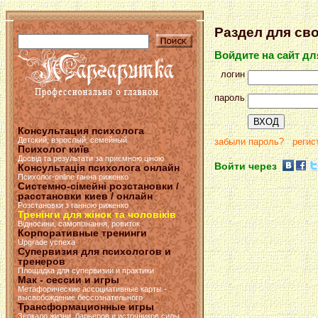
Раздел для св
Войдите на сайт д
логин
пароль
Консультация психолога
Детский, взрослый, семейный
забыли пароль?
регис
Психолог київ
Досвід та результати за приємною ціною
Войти через
Консультація психолога онлайн
Психолог-online ганна риженко
Системно-сімейні розстановки /
расстановки киев / онлайн
Розстановки з ганною риженко
Тренінги для жінок та чоловіків
Відносини, самопізнання, ровиток
Корпоративные тренинги
Upgrade успеха
Супервизия для психологов и
тренеров
Площадка для супервизии и практики
Мак - сессии и игры
Метафорические ассоциативные карты -
высвобождение бессознательного
Трансформационные игры
Зеркало жизни, барьеров и источников силы