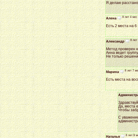
Я делаю расстанов
8 лет 4 мес
Алена
Есть 2 места на 6
8 лет
Александр
Метод проверен н
Анна ведет группу
Не только решени
8 лет 7 м
Марина
Есть места на вос
Администр
Здравствуй
Да, места 
Чтобы забр
С уважени
администр
8 лет 9 м
Наталья