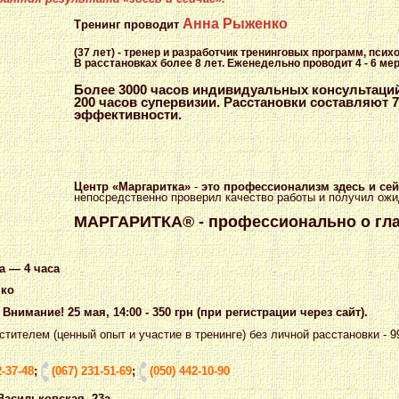
Анна Рыженко
Тренинг проводит
(37 лет) -
тренер и разработчик тренинговых программ, психол
В расстановках более 8 лет. Еженедельно проводит 4 - 6 мер
Более 3000 часов индивидуальных консультаций 
200 часов супервизии. Расстановки составляют 
эффективности.
Центр «Маргаритка»
-
это профессионализм здесь и се
непосредственно проверил качество работы и получил ож
МАРГАРИТКА® - профессионально о гл
а — 4 часа
нко
Внимание! 25 мая, 14:00 - 350 грн (при регистрации через сайт).
тителем (ценный опыт и участие в тренинге) без личной расстановки - 9
2-37-48
;
(067) 231-51-69
;
(050) 442-10-90
 Васильковская, 23а