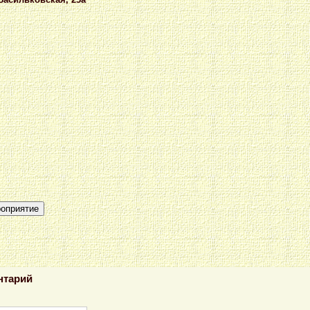
роприятие
нтарий