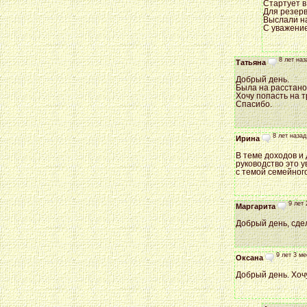
Стартует в
Для резерв
Выслали на
С уважени
8 лет наз
Татьяна
Добрый день.
Была на расстанов
Хочу попасть на 
Спасибо.
8 лет назад
Ирина
В теме доходов и 
руководство это у
с темой семейног
9 лет 
Маргарита
Добрый день, сдел
9 лет 3 ме
Оксана
Добрый день. Хоч