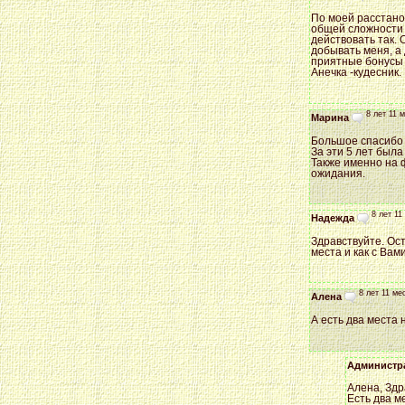
По моей расстанов
общей сложности к
действовать так. 
добывать меня, а 
приятные бонусы с
Анечка -кудесник.
8 лет 11 
Марина
Большое спасибо А
За эти 5 лет была 
Также именно на 
ожидания.
8 лет 11
Надежда
Здравствуйте. Ост
места и как с Ва
8 лет 11 ме
Алена
А есть два места 
Администр
Алена, Здр
Есть два м