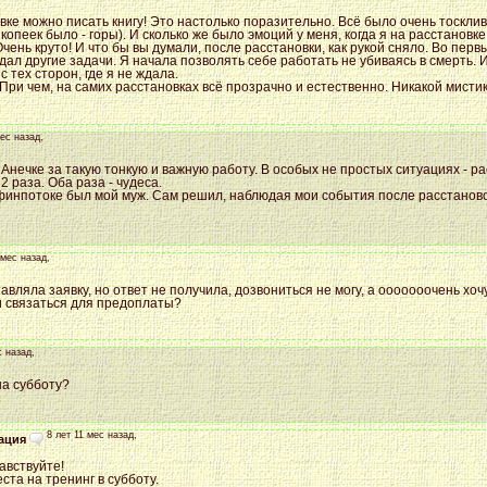
ке можно писать книгу! Это настолько поразительно. Всё было очень тоскливо
опеек было - горы). И сколько же было эмоций у меня, когда я на расстановке 
Очень круто! И что бы вы думали, после расстановки, как рукой сняло. Во пе
дал другие задачи. Я начала позволять себе работать не убиваясь в смерть. И
 тех сторон, где я не ждала.
 При чем, на самих расстановках всё прозрачно и естественно. Никакой мистик
мес назад,
нечке за такую тонкую и важную работу. В особых не простых ситуациях - ра
2 раза. Оба раза - чудеса.
финпотоке был мой муж. Сам решил, наблюдая мои события после расстановок
 мес назад,
авляла заявку, но ответ не получила, дозвониться не могу, а ооооооочень хоч
ми связаться для предоплаты?
с назад,
на субботу?
8 лет 11 мес назад,
ация
авствуйте!
еста на тренинг в субботу.