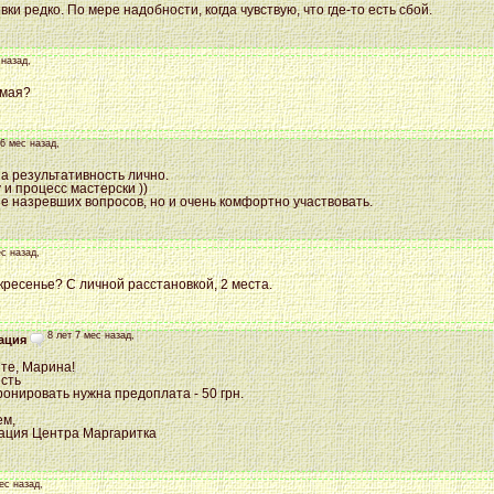
ки редко. По мере надобности, когда чувствую, что где-то есть сбой.
 назад,
 мая?
 6 мес назад,
а результативность лично.
 и процесс мастерски ))
е назревших вопросов, но и очень комфортно участвовать.
ес назад,
кресенье? С личной расстановкой, 2 места.
8 лет 7 мес назад,
ация
те, Марина!
есть
онировать нужна предоплата - 50 грн.
ем,
ация Центра Маргаритка
ес назад,