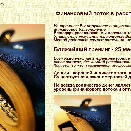
ках
Финансовый поток в расс
На тренинге Вы получаете личную ра
финансовое благополучие.
Благодаря расстановке, мы получаем то
Уникальные результаты, которые Вы 
Метод работает самостоятельно, не 
Ближайший тренинг
- 25 ма
Возможно участие в тренинге (общие
расстановках, без личной расстановки)
Количество мест ограничено. Необходим
Деньги - хороший индикатор того,
Существует ряд закономерностей д
Не всегда количество денег являе
уровень финансового потока и опт