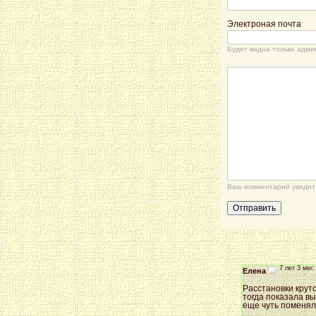
Электроная почта
Будет видна только адми
Ваш комментарий увидит 
7 лет 3 мес
Елена
Расстановки круто
тогда показала в
еще чуть поменял