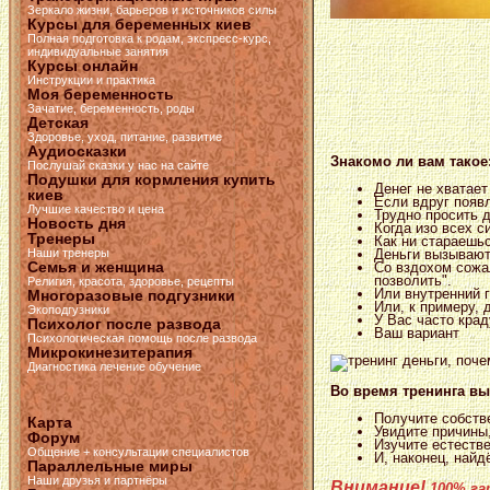
Зеркало жизни, барьеров и источников силы
Курсы для беременных киев
Полная подготовка к родам, экспресс-курс,
индивидуальные занятия
Курсы онлайн
Инструкции и практика
Моя беременность
Зачатие, беременность, роды
Детская
Здоровье, уход, питание, развитие
Аудиосказки
Знакомо ли вам такое
Послушай сказки у нас на сайте
Подушки для кормления купить
Денег не хватает
киев
Если вдруг появл
Лучшие качество и цена
Трудно просить 
Новость дня
Когда изо всех с
Тренеры
Как ни стараешьс
Деньги вызывают
Наши тренеры
Семья и женщина
Со вздохом сожа
позволить".
Религия, красота, здоровье, рецепты
Или внутренний г
Многоразовые подгузники
Или, к примеру, 
Экоподгузники
У Вас часто крад
Психолог после развода
Ваш вариант
Психологическая помощь после развода
Микрокинезитерапия
Диагностика лечение обучение
Во время тренинга вы
Получите собств
Карта
Увидите причины,
Форум
Изучите естеств
Общение + консультации специалистов
И, наконец, най
Параллельные миры
Наши друзья и партнёры
Внимание!
100% га