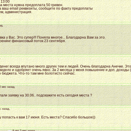
 13:00
а места нужна предоплата 50 гривен.
 ваш email реквизиты, сообщите по факту предоплаты
ем, администрация.
ад,
ка у Вас. Это супер!!! Поняла многое... Благодарна Вам за это.
тренинг финансовый поток 23 сентября.
,
денег всегда впутано много других тем и людей. Очень благодарна Анечке. Эт
видело и одобряет очень явно. За 2 месяца у меня повышение и доп. доходы 
о бюджета. Что-то там мне болотисто сейчас.
2 мес назад,
али заявку на 30.06.. подскажите есть сегодня места ?
с назад,
у попасть к вам 17 июня. Есть места? Спасибо большое))
9 лет 3 мес назад,