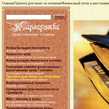
Главная
/
Тренінги для жінок та чоловіків
/Финансовый поток в расстанов
Консультация психолога
Детский, взрослый, семейный
Психолог київ
Досвід та результати за приємною ціною
Консультація психолога онлайн
Психолог-online ганна риженко
Системно-сімейні розстановки /
расстановки киев / онлайн
Розстановки з ганною риженко
Тренінги для жінок та чоловіків
Відносини, самопізнання, ровиток
Корпоративные тренинги
Upgrade успеха
Супервизия для психологов и
тренеров
Площадка для супервизии и практики
Мак - сессии и игры
Метафорические ассоциативные карты -
высвобождение бессознательного
Трансформационные игры