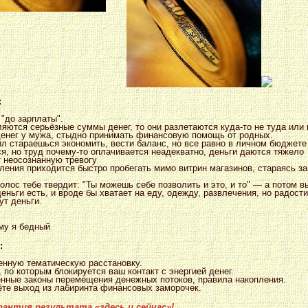
:
 "до зарплаты".
яются серьёзные суммы денег, то они разлетаются куда-то не туда или
денег у мужа, стыдно принимать финансовую помощь от родных.
ил стараешься экономить, вести баланс, но все равно в личном бюджете
я, но труд почему-то оплачивается неадекватно, деньги даются тяжело
 неосознанную тревогу
ления приходится быстро пробегать мимо витрин магазинов, стараясь за
олос тебе твердит: "Ты можешь себе позволить и это, и то" — а потом в
деньги есть, и вроде бы хватает на еду, одежду, развлечения, но радост
ут деньги.
:
енную тематическую расстановку.
 по которым блокируется ваш контакт с энергией денег.
енные законы перемещения денежных потоков, правила накопления.
дёте выход из лабиринта финансовых заморочек.
рантия результата «здесь и сейчас»!