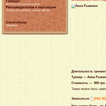
Галерея
Фотосессии пузиков и деток
Рекламодателям и партнёрам
Разместить рекламу, кнопку, баннер
Слингобусы
Slingotkan
Длительность тренинг
Тренер — Анна Рыже
Стоимость — 800 грн. 
Также можно быть замес
Записаться:
(044) 36
Наш адрес: Киев, ул.