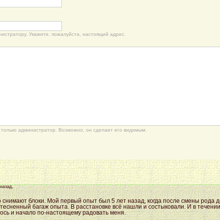
нистратору. Укажите, пожалуйста, настоящий адрес.
только администратор. Возможно, он сделает его видимым.
 назад,
 снимают блоки. Мой первый опыт был 5 лет назад, когда после смены рода д
ытесненный багаж опыта. В расстановке всё нашли и состыковали. И в течен
ось и начало по-настоящему радовать меня.