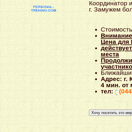
Координатор и
г. Замужем бол
Стоимость
Внимание
Цена для В
действует
места
Продолжит
участнико
Ближайши
Адрес: г.
4 мин. от
тел:
(044
Хочу посетить это ме