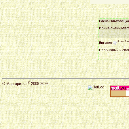
Елена Ольховецка
Ирине очень благо
9 лет 8 м
Евгения
Необычный и силь
®
©
Маргаритка
2008-2026