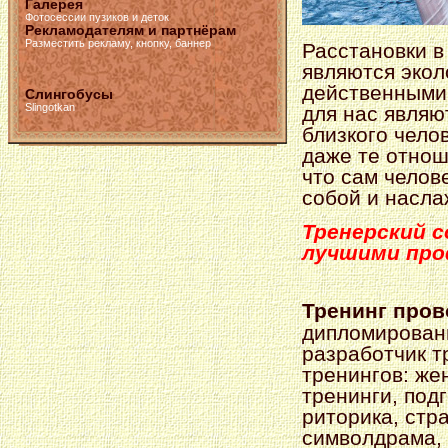
Галерея
Фотосессии пузиков и деток
Рекламодателям и партнёрам
Разместить рекламу, кнопку, баннер
Расстановки в
являются экол
действенными.
Слингобусы
Slingotkan
для нас являю
близкого чело
даже те отнош
что сам челов
собой и насла
Тренерский 
лучшими про
Тренинг пров
дипломирован
разработчик т
тренингов: же
тренинги, под
риторика, стр
символдрама, 