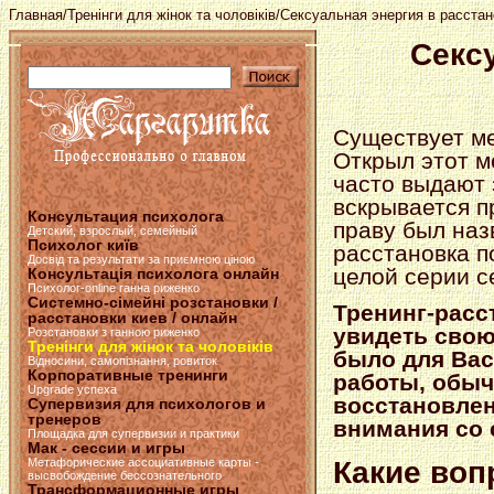
Главная
/
Тренінги для жінок та чоловіків
/Сексуальная энергия в расстан
Секс
Существует ме
Открыл этот м
часто выдают 
вскрывается п
Консультация психолога
праву был наз
Детский, взрослый, семейный
Психолог київ
расстановка п
Досвід та результати за приємною ціною
целой серии с
Консультація психолога онлайн
Психолог-online ганна риженко
Системно-сімейні розстановки /
Тренинг-расс
расстановки киев / онлайн
увидеть свою
Розстановки з ганною риженко
Тренінги для жінок та чоловіків
было для Вас
Відносини, самопізнання, ровиток
Корпоративные тренинги
работы, обы
Upgrade успеха
восстановлен
Супервизия для психологов и
тренеров
внимания со 
Площадка для супервизии и практики
Мак - сессии и игры
Метафорические ассоциативные карты -
Какие во
высвобождение бессознательного
Трансформационные игры