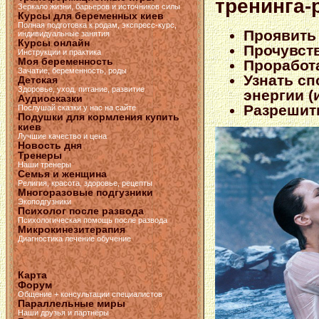
тренинга-
Зеркало жизни, барьеров и источников силы
Курсы для беременных киев
Полная подготовка к родам, экспресс-курс,
Проявить
индивидуальные занятия
Курсы онлайн
Прочувст
Инструкции и практика
Моя беременность
Проработ
Зачатие, беременность, роды
Узнать с
Детская
Здоровье, уход, питание, развитие
энергии (
Аудиосказки
Разрешит
Послушай сказки у нас на сайте
Подушки для кормления купить
киев
Лучшие качество и цена
Новость дня
Тренеры
Наши тренеры
Семья и женщина
Религия, красота, здоровье, рецепты
Многоразовые подгузники
Экоподгузники
Психолог после развода
Психологическая помощь после развода
Микрокинезитерапия
Диагностика лечение обучение
Карта
Форум
Общение + консультации специалистов
Параллельные миры
Наши друзья и партнёры