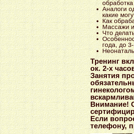
обработка 
Аналоги о
какие мог
Как обраб
Массажи и
Что делат
Особеннос
года, до 3
Неонаталь
Тренинг вк
ок. 2-х часо
Занятия пр
обязательн
гинекологом
вскармлива
Внимание! 
сертифицир
Если вопрос
телефону, п