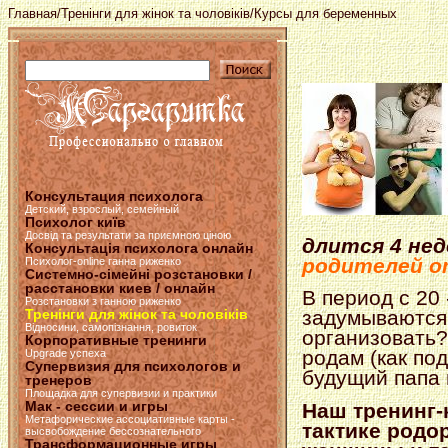
Главная
/
Тренінги для жінок та чоловіків
/Курсы для беременных
Консультация психолога
Детский, взрослый, семейный
Психолог київ
Досвід та результати за приємною ціною
длится 4 нед
Консультація психолога онлайн
родителей 
Психолог-online ганна риженко
Системно-сімейні розстановки /
расстановки киев / онлайн
В период с 20
Розстановки з ганною риженко
Тренінги для жінок та чоловіків
задумываются 
Відносини, самопізнання, ровиток
организовать?
Корпоративные тренинги
родам (как по
Upgrade успеха
Супервизия для психологов и
будущий папа 
тренеров
Площадка для супервизии и практики
Мак - сессии и игры
Наш тренинг-
Метафорические ассоциативные карты -
тактике родо
высвобождение бессознательного
Трансформационные игры