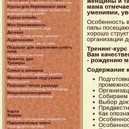
женщины и та
Зеркало жизни, барьеров и источников силы
мама отмечае
Курсы для беременных киев
Полная подготовка к родам, экспресс-курс,
умениями, ув
индивидуальные занятия
Курсы онлайн
Особенность в
Инструкции и практика
Моя беременность
папы посещают
Зачатие, беременность, роды
Детская
хорошо структ
Здоровье, уход, питание, развитие
организации д
Аудиосказки
Послушай сказки у нас на сайте
Подушки для кормления купить
Тренинг-курс
киев
Вам качестве
Лучшие качество и цена
Новость дня
- рождению 
Тренеры
Наши тренеры
Содержание к
Семья и женщина
Религия, красота, здоровье, рецепты
Многоразовые подгузники
Подготовк
Экоподгузники
промежнос
Психолог после развода
Организац
Психологическая помощь после развода
Микрокинезитерапия
Собираем 
Диагностика лечение обучение
Выбор док
Предвестн
Карта
Как опозн
Форум
Особеннос
Общение + консультации специалистов
Параллельные миры
Особеннос
Наши друзья и партнёры