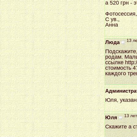
а 520 грн -
Фотосессия,
С ув.,
Анна
13 ле
Люда
Подскажите,
родам. Малы
ссылке http
стоимость 4
каждого тре
Администра
Юля, указан
13 лет
Юля
Скажите а с