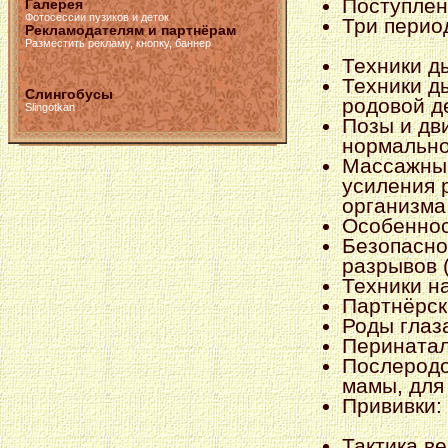
Поступлен
Галерея
Фотосессии пузиков и деток
Три перио
Рекламодателям и партнёрам
Разместить рекламу, кнопку, баннер
Техники ды
Техники д
Слингобусы
родовой д
Slingotkan
Позы и дв
нормально
Массажные
усиления 
организма
Особеннос
Безопасно
разрывов (
Техники н
Партнёрск
Роды гла
Перината
Послеродо
мамы, для
Прививки: 
Тактика ве