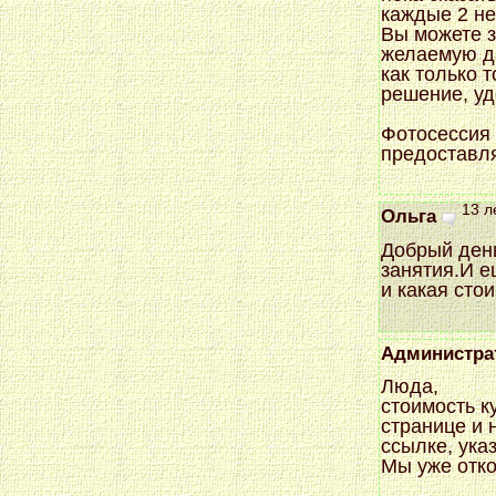
каждые 2 не
Вы можете 
желаемую да
как только 
решение, уд
Фотосессия 
предоставля
13 л
Ольга
Добрый день
занятия.И е
и какая сто
Администра
Люда,
стоимость ку
странице и 
ссылке, ука
Мы уже отко