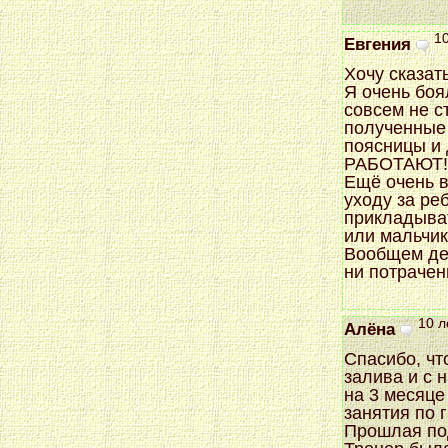
10
Евгения
Хочу сказат
Я очень боя
совсем не с
полученные 
поясницы и
РАБОТАЮТ!!
Ещё очень 
уходу за ре
прикладыват
или мальчика
Вообщем дев
ни потрачен
10 л
Алёна
Спасибо, чт
залива и с 
на 3 месяце
занятия по г
Прошлая под