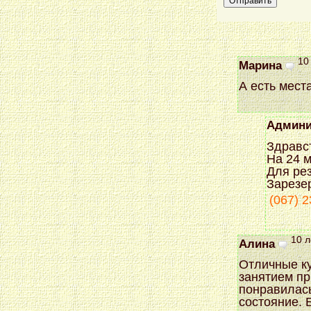
10
Марина
А есть мест
Админи
Здравс
На 24 м
Для рез
Зарезе
(067) 
10 л
Алина
Отличные ку
занятием пр
понравилась
состояние. 