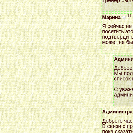
Тренер была
11
Марина
Я сейчас не
посетить эт
подтвердить
может не бы
Админи
Доброе
Мы пол
список 
С уваж
админи
Администра
Доброго час
В связи с п
пока сказат