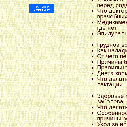
перед род
Что доктор
врачебных
Медикамент
где нет
Эпидураль
Грудное в
Как налад
От чего пе
Причины б
Правильно
Диета кор
Что делат
лактации
Здоровье 
заболеван
Что делат
Особеннос
причины, 
Уход за н