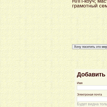
НЛП-коуч; мас
грамотный се
Хочу посетить это ме
Добавить
Имя
Электроная почта
Будет видна тол