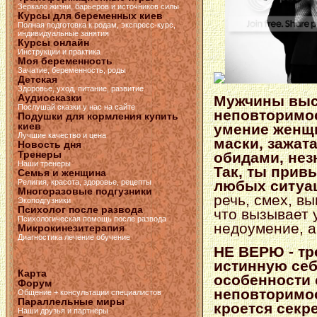
Зеркало жизни, барьеров и источников силы
Курсы для беременных киев
Полная подготовка к родам, экспресс-курс,
индивидуальные занятия
Курсы онлайн
Инструкции и практика
Моя беременность
Зачатие, беременность, роды
Детская
Здоровье, уход, питание, развитие
Аудиосказки
Мужчины выс
Послушай сказки у нас на сайте
неповторимос
Подушки для кормления купить
киев
умение женщи
Лучшие качество и цена
маски, зажат
Новость дня
Тренеры
обидами, нез
Наши тренеры
Так, ты прив
Семья и женщина
Религия, красота, здоровье, рецепты
любых ситуац
Многоразовые подгузники
речь, смех, в
Экоподгузники
Психолог после развода
что вызывает 
Психологическая помощь после развода
недоумение, а
Микрокинезитерапия
Диагностика лечение обучение
НЕ ВЕРЮ - тр
истинную себ
Карта
особенности 
Форум
неповторимос
Общение + консультации специалистов
Параллельные миры
кроется секр
Наши друзья и партнёры