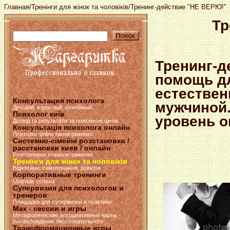
Главная
/
Тренінги для жінок та чоловіків
/Тренинг-действие "НЕ ВЕРЮ!"
Тр
Тренинг-д
помощь д
естествен
Консультация психолога
мужчиной.
Детский, взрослый, семейный
Психолог київ
уровень 
Досвід та результати за приємною ціною
Консультація психолога онлайн
Психолог-online ганна риженко
Системно-сімейні розстановки /
расстановки киев / онлайн
Розстановки з ганною риженко
Тренінги для жінок та чоловіків
Відносини, самопізнання, ровиток
Корпоративные тренинги
Upgrade успеха
Супервизия для психологов и
тренеров
Площадка для супервизии и практики
Мак - сессии и игры
Метафорические ассоциативные карты -
высвобождение бессознательного
Трансформационные игры