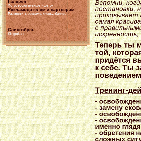
Галерея
Вспомни, ког
Фотосессии пузиков и деток
постановки, 
Рекламодателям и партнёрам
приковывает 
Разместить рекламу, кнопку, баннер
самая красив
с правильными
Слингобусы
искренность,
Slingotkan
Теперь ты 
той, котора
придётся в
к себе. Ты 
поведением
Тренинг-де
- освобожден
- замену ско
- освобожден
- освобождени
именно глядя
- обретения 
сложных ситу