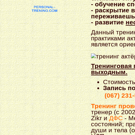
- обучение с
- раскрытие 
переживаешь
- развитие
не
Данный трени
практиками ак
является ори
Тренинговая 
выходным.
Стоимость
Запись п
(067) 231
Тренинг пров
тренер (с 200
Zikr и
ДФС
- М
состояний; пр
души и тела (