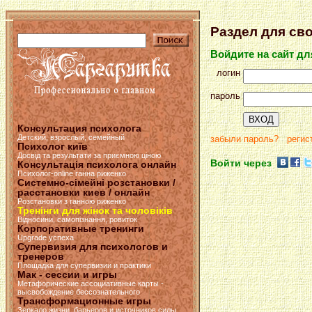
Раздел для св
Войдите на сайт д
логин
пароль
Консультация психолога
Детский, взрослый, семейный
забыли пароль?
регис
Психолог київ
Досвід та результати за приємною ціною
Войти через
Консультація психолога онлайн
Психолог-online ганна риженко
Системно-сімейні розстановки /
расстановки киев / онлайн
Розстановки з ганною риженко
Тренінги для жінок та чоловіків
Відносини, самопізнання, ровиток
Корпоративные тренинги
Upgrade успеха
Супервизия для психологов и
тренеров
Площадка для супервизии и практики
Мак - сессии и игры
Метафорические ассоциативные карты -
высвобождение бессознательного
Трансформационные игры
Зеркало жизни, барьеров и источников силы