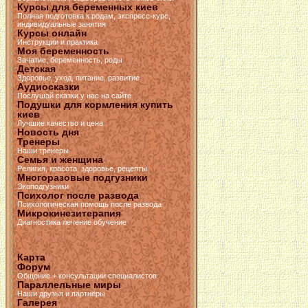
Курсы для беременных киев
Полная подготовка к родам, экспресс-курс,
индивидуальные занятия
Курсы онлайн
Инструкции и практика
Моя беременность
Зачатие, беременность, роды
Детская
Здоровье, уход, питание, развитие
Аудиосказки
Послушай сказки у нас на сайте
Подушки для кормления купить
киев
Лучшие качество и цена
Новость дня
Тренеры
Наши тренеры
Семья и женщина
Религия, красота, здоровье, рецепты
Многоразовые подгузники
Экоподгузники
Психолог после развода
Психологическая помощь после развода
Микрокинезитерапия
Диагностика лечение обучение
Карта
Форум
Общение + консультации специалистов
Параллельные миры
Наши друзья и партнёры
Галерея