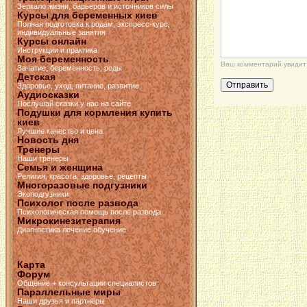
Зеркало жизни, барьеров и источников силы
Курсы для беременных киев
Полная подготовка к родам, экспресс-курс,
индивидуальные занятия
Курсы онлайн
Инструкции и практика
Моя беременность
Ваш комментарий увидит 
Зачатие, беременность, роды
Детская
Здоровье, уход, питание, развитие
Аудиосказки
Послушай сказки у нас на сайте
Подушки для кормления купить
киев
Лучшие качество и цена
Новость дня
Тренеры
Наши тренеры
Семья и женщина
Религия, красота, здоровье, рецепты
Многоразовые подгузники
Экоподгузники
Психолог после развода
Психологическая помощь после развода
Микрокинезитерапия
Диагностика лечение обучение
Карта
Форум
Общение + консультации специалистов
Параллельные миры
Наши друзья и партнёры