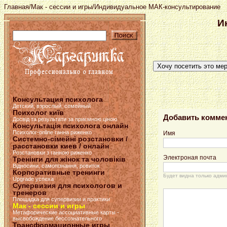
Главная
/
Мак - сессии и игры
/Индивидуальное МАК-консультирование
И
Хочу посетить это ме
Консультация психолога
Детский, взрослый, семейный
Психолог київ
Добавить комме
Досвід та результати за приємною ціною
Консультація психолога онлайн
Психолог-online ганна риженко
Имя
Системно-сімейні розстановки /
расстановки киев / онлайн
Розстановки з ганною риженко
Электроная почта
Тренінги для жінок та чоловіків
Відносини, самопізнання, ровиток
Корпоративные тренинги
Будет видна только адми
Upgrade успеха
Супервизия для психологов и
тренеров
Площадка для супервизии и практики
Мак - сессии и игры
Метафорические ассоциативные карты -
высвобождение бессознательного
Трансформационные игры