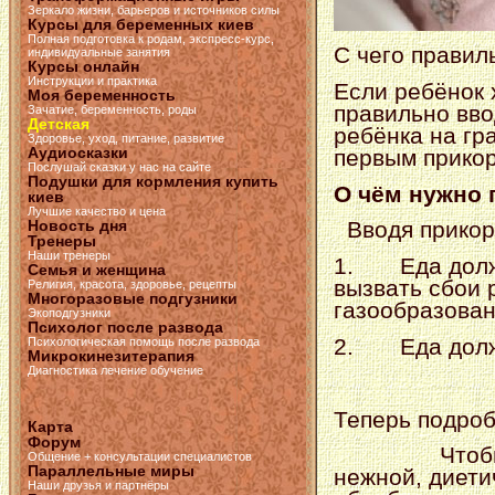
Зеркало жизни, барьеров и источников силы
Курсы для беременных киев
Полная подготовка к родам, экспресс-курс,
С чего правил
индивидуальные занятия
Курсы онлайн
Инструкции и практика
Если ребёнок 
Моя беременность
правильно вво
Зачатие, беременность, роды
Детская
ребёнка на гр
Здоровье, уход, питание, развитие
Аудиосказки
первым прикор
Послушай сказки у нас на сайте
Подушки для кормления купить
О чём нужно 
киев
Лучшие качество и цена
Новость дня
Вводя прикор
Тренеры
Наши тренеры
1.
Еда дол
Семья и женщина
вызвать сбои 
Религия, красота, здоровье, рецепты
Многоразовые подгузники
газообразован
Экоподгузники
Психолог после развода
2.
Еда дол
Психологическая помощь после развода
Микрокинезитерапия
Диагностика лечение обучение
Теперь подроб
Карта
Форум
Чтоб
Общение + консультации специалистов
Параллельные миры
нежной, диети
Наши друзья и партнёры