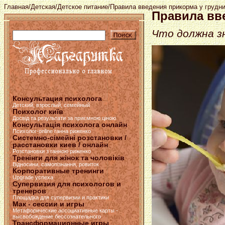
Главная
/
Детская
/
Детское питание
/Правила введения прикорма у грудн
Правила вв
Что должна з
Консультация психолога
Детский, взрослый, семейный
Психолог київ
Досвід та результати за приємною ціною
Консультація психолога онлайн
Психолог-online ганна риженко
Системно-сімейні розстановки /
расстановки киев / онлайн
Розстановки з ганною риженко
Тренінги для жінок та чоловіків
Відносини, самопізнання, ровиток
Корпоративные тренинги
Upgrade успеха
Супервизия для психологов и
тренеров
Площадка для супервизии и практики
Мак - сессии и игры
Метафорические ассоциативные карты -
высвобождение бессознательного
Трансформационные игры