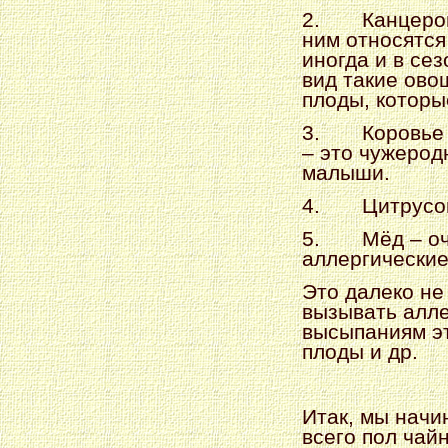
2.
Канцеро
ним относятся
иногда и в се
вид такие ово
плоды, которы
3.
Коровье
– это чужерод
малыши.
4.
Цитрусо
5.
Мёд – о
аллергические
Это далеко не
вызывать алле
высыпаниям эт
плоды и др.
Итак, мы начи
всего пол чай