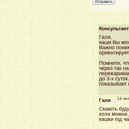
Консультант
Галя,
каши Вы мож
Важно поним
ориентируете
Помните, чт
через так н
переварива
до 3-х суто
показывает 
14 лет
Галя
Cкажіть буд
коли можна д
кашки під ч