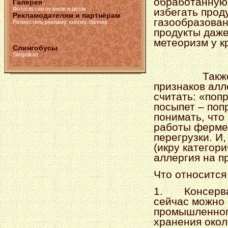
обработанную 
Галерея
Фотосессии пузиков и деток
избегать про
Рекламодателям и партнёрам
газообразовани
Разместить рекламу, кнопку, баннер
продукты даже
метеоризм у к
Слингобусы
Slingotkan
Такж
признаков алл
считать: «поп
посыпет – поп
понимать, что
работы фермен
перегрузки. И
(икру категори
аллергия на п
Что относится
1.
Консерв
сейчас можно 
промышленног
хранения окол