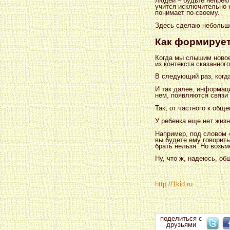
людей – будьте непрек
учится исключительно 
понимает по-своему.
Здесь сделаю небольшо
Как формирует
Когда мы слышим новое
из контекста сказанног
В следующий раз, когд
И так далее, информац
нем, появляются связи 
Так, от частного к общ
У ребенка еще нет жизн
Например, под словом «
вы будете ему говорить
брать нельзя. Но возьм
Ну, что ж, надеюсь, об
http://1kid.ru
поделиться с
друзьями