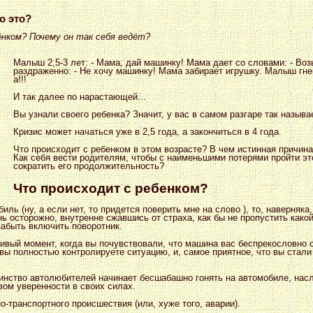
то это?
нком? Почему он так себя ведёт?
Малыш 2,5-3 лет: - Мама, дай машинку! Мама дает со словами: - Во
раздраженно: - Не хочу машинку! Мама забирает игрушку. Малыш гневн
а!!!
И так далее по нарастающей...
Вы узнали своего ребенка? Значит, у вас в самом разгаре так называ
Кризис может начаться уже в 2,5 года, а закончиться в 4 года.
Что происходит с ребенком в этом возрасте? В чем истинная причин
Как себя вести родителям, чтобы с наименьшими потерями пройти эт
сократить его продолжительность?
Что происходит с ребенком?
ль (ну, а если нет, то придется поверить мне на слово ), то, наверняка
ь осторожно, внутренне сжавшись от страха, как бы не пропустить како
забыть включить поворотник.
ливый момент, когда вы почувствовали, что машина вас беспрекословно 
вы полностью контролируете ситуацию, и, самое приятное, что вы стали
инство автолюбителей начинает бесшабашно гонять на автомобиле, нас
ом уверенности в своих силах.
но-транспортного происшествия (или, хуже того, аварии).