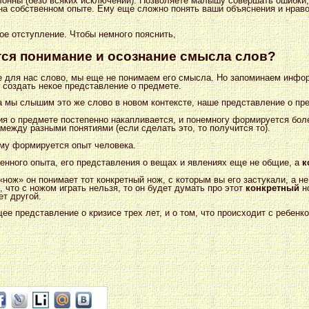
лонны (безо всяких исключений). Позволяете малышу совершать ошибки,
на собственном опыте. Ему еще сложно понять ваши объяснения и нраво
е отступление. Чтобы немного пояснить,
ся понимание и осознание смысла слов?
 для нас слово, мы еще не понимаем его смысла. Но запоминаем инфо
о создать некое представление о предмете.
а мы слышим это же слово в новом контексте, наше представление о пр
ия о предмете постепенно накапливается, и понемногу формируется бол
между разными понятиями (если сделать это, то получится то).
ему формируется опыт человека.
енного опыта, его представления о вещах и явлениях еще не общие, а
к
нож» он понимает тот конкретный нож, с которым вы его застукали, а н
, что с ножом играть нельзя, то он будет думать про этот
конкретный
но
ет другой.
щее представление о кризисе трех лет, и о том, что происходит с ребен