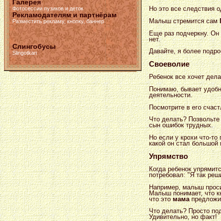
Галерея
Но это все следствия о
Фотосессии пузиков и деток
Рекламодателям и партнёрам
Малыш стремится сам
Разместить рекламу, кнопку, баннер
Еще раз подчеркну. Он
нет.
Слингобусы
Давайте, я более подр
Slingotkan
Своеволие
Ребенок все хочет дела
Понимаю, бывает удобне
деятельности.
Посмотрите в его счаст
Что делать? Позвольте 
сын ошибок трудных.
Но если у крохи что-то
какой он стал большой 
Упрямство
Когда ребенок упрямится
потребовал: "Я так реши
Например, малыш проси
Малыш понимает, что кн
что это
мама
предложил
Что делать? Просто под
Удивительно, но факт!