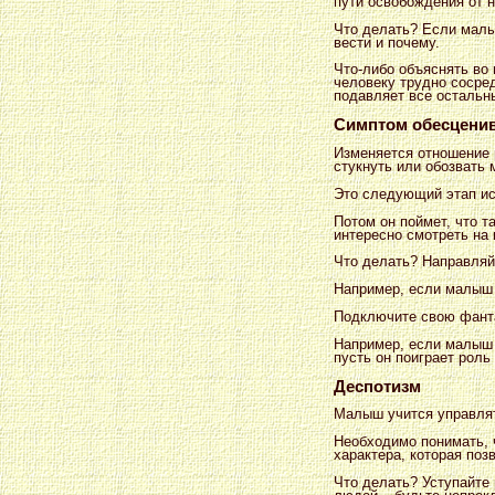
пути освобождения от 
Что делать? Если малыш
вести и почему.
Что-либо объяснять во 
человеку трудно сосред
подавляет все остальн
Симптом обесцени
Изменяется отношение 
стукнуть или обозвать 
Это следующий этап исс
Потом он поймет, что т
интересно смотреть на 
Что делать? Направляй
Например, если малыш 
Подключите свою фанта
Например, если малыш 
пусть он поиграет роль
Деспотизм
Малыш учится управлят
Необходимо понимать, 
характера, которая поз
Что делать? Уступайте 