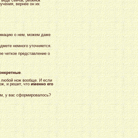
 ведь сейчас ребенок
учения, вернее он их
рмацию о нем, можем даже
едмете немного уточняется.
ее четкое представление о
онкретные
.
е любой нож вообще. И если
ж, и решит, что
именно его
ком, у вас сформировалось?