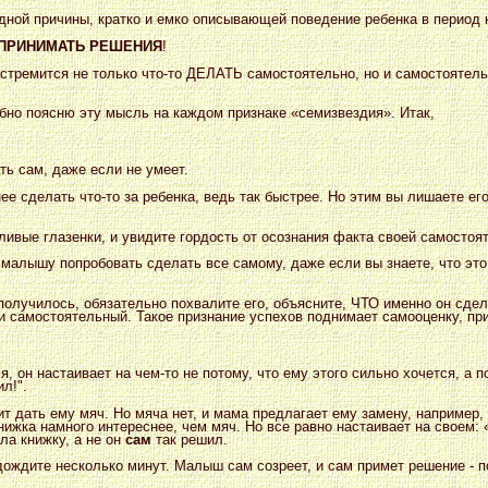
дной причины, кратко и емко описывающей поведение ребенка в период к
ПРИНИМАТЬ РЕШЕНИЯ
!
 стремится не только что-то ДЕЛАТЬ самостоятельно, но и самостоятел
обно поясню эту мысль на каждом признаке «семизвездия». Итак,
ть сам, даже если не умеет.
е сделать что-то за ребенка, ведь так быстрее. Но этим вы лишаете ег
ливые глазенки, и увидите гордость от осознания факта своей самостоя
малышу попробовать сделать все самому, даже если вы знаете, что это
 получилось, обязательно похвалите его, объясните, ЧТО именно он сдел
и самостоятельный. Такое признание успехов поднимает самооценку, при
, он настаивает на чем-то не потому, что ему этого сильно хочется, а по
л!".
т дать ему мяч. Но мяча нет, и мама предлагает ему замену, например,
ижка намного интереснее, чем мяч. Но все равно настаивает на своем:
а книжку, а не он
сам
так решил.
ождите несколько минут. Малыш сам созреет, и сам примет решение - п