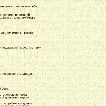
те, как «правильно» себя
мя проявления эмоций
ждения в головном мозге
 к людям (малыш может
 он подражает взрослым, ему
ли плюшевого медведя,
хочет.
это хорошая черта
омой другими людьми.
амого ребенка и других