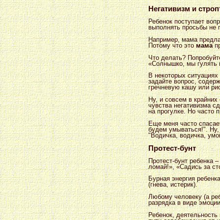
Негативизм и строп
Ребенок поступает воп
выполнять просьбы не п
Например, мама предлаг
Потому что это
мама
пр
Что делать? Попробуйт
«Солнышко, мы гулять 
В некоторых ситуациях
задайте вопрос, содерж
гречневую кашу или ри
Ну, и совсем в крайних
чувства негативизма сд
на прогулке. Но часто п
Еще меня часто спасае
будем умываться!". Ну
"Водичка, водичка, умо
Протест-бунт
Протест-бунт ребенка –
ломай!», «Садись за сто
Бурная энергия ребенк
(гнева, истерик).
Любому человеку (а реб
разрядка в виде эмоции
Ребенок, деятельность 