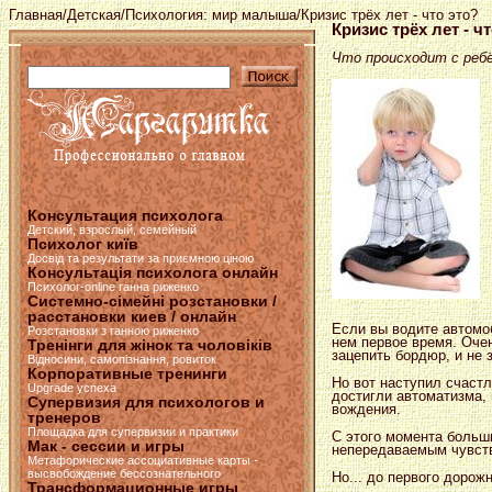
Главная
/
Детская
/
Психология: мир малыша
/Кризис трёх лет - что это?
Кризис трёх лет - ч
Что происходит с ребё
Консультация психолога
Детский, взрослый, семейный
Психолог київ
Досвід та результати за приємною ціною
Консультація психолога онлайн
Психолог-online ганна риженко
Системно-сімейні розстановки /
расстановки киев / онлайн
Если вы водите автомоби
Розстановки з ганною риженко
нем первое время. Очен
Тренінги для жінок та чоловіків
зацепить бордюр, и не 
Відносини, самопізнання, ровиток
Корпоративные тренинги
Но вот наступил счаст
Upgrade успеха
достигли автоматизма, 
Супервизия для психологов и
вождения.
тренеров
Площадка для супервизии и практики
С этого момента больш
Мак - сессии и игры
непередаваемым чувств
Метафорические ассоциативные карты -
высвобождение бессознательного
Но... до первого дорож
Трансформационные игры