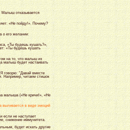
ю. Малыш отказывается
яет: «Не пойду!». Почему?
 о его желании:
оса, «Ты будешь кушать?»,
нет: «Ты будешь кушать
ом на то, что малыш из
гда малыш будет настаивать
. Я говорю: "Давай вместе
я. Например, читаем стишок
за малыша («Не кричи!», «Не
на выливается в виде эмоций
и если не наступает
вие, снижение иммунитета.
ильным, будет искать другие