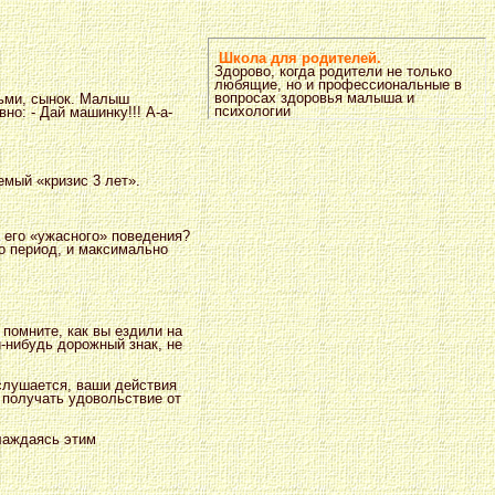
Школа для родителей.
Здорово, когда родители не только
любящие, но и профессиональные в
вопросах здоровья малыша и
зьми, сынок. Малыш
психологии
о: - Дай машинку!!! А-а-
емый «кризис 3 лет».
а его «ужасного» поведения?
о период, и максимально
, помните, как вы ездили на
й-нибудь дорожный знак, не
слушается, ваши действия
 получать удовольствие от
лаждаясь этим