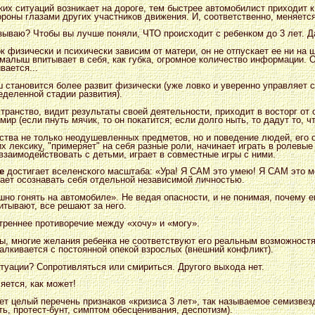
ких ситуаций возникает на дороге, тем быстрее автомобилист приходит 
ороны глазами других участников движения. И, соответственно, меняетс
зываю? Чтобы вы лучше поняли, ЧТО происходит с ребенком до 3 лет. Да
к физически и психически зависим от матери, он не отпускает ее ни на 
 малыш впитывает в себя, как губка, огромное количество информации. 
вается...
 становится более развит физически (уже ловко и уверенно управляет с
ределенной стадии развития).
транство, видит результаты своей деятельности, приходит в восторг от 
ир (если пнуть мячик, то он покатится; если долго ныть, то дадут то, ч
тва не только неодушевленных предметов, но и поведение людей, его
х лексику, "примеряет" на себя разные роли, начинает играть в ролевые
взаимодействовать с детьми, играет в совместные игры с ними.
е
достигает вселенского масштаба: «Ура! Я САМ это умею! Я САМ это 
нает осознавать себя отдельной независимой личностью.
шно гонять на автомобиле». Не ведая опасности, и не понимая, почему е
итывают, все решают за него.
треннее противоречие между «хочу» и «могу».
ны, многие желания ребенка не соответствуют его реальным возможностя
талкивается с постоянной опекой взрослых (внешний конфликт).
итуации? Сопротивляться или смириться. Другого выхода нет.
яется, как может!
т целый перечень признаков «кризиса 3 лет», так называемое семизвез
ть, протест-бунт, симптом обесценивания, деспотизм).