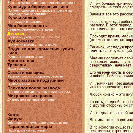
Зеркало жизни, барьеров и источников силы
И чем больше критичес
Курсы для беременных киев
смотреть на себя со ст
Полная подготовка к родам, экспресс-курс,
Зачем я все это расска
индивидуальные занятия
Курсы онлайн
Первые три года ребено
Инструкции и практика
разлуку. В этот период
Моя беременность
накапливается, накапли
Зачатие, беременность, роды
Детская
Проходит время, малыш
Здоровье, уход, питание, развитие
(его мозг достигает оп
Аудиосказки
Послушай сказки у нас на сайте
Ребенок, исследуя прос
Подушки для кормления купить
влиять на окружающий м
киев
Лучшие качество и цена
Малыш исследует свойс
Новость дня
взрослым, использует и
Тренеры
сверстникам, начинает 
Наши тренеры
Семья и женщина
Его
уверенность в себ
и папа!». Ребенок начи
Религия, красота, здоровье, рецепты
Многоразовые подгузники
И... начинает «бесшаба
Экоподгузники
что-то запрещают, восп
Психолог после развода
Психологическая помощь после развода
Любой кризис – это вну
Микрокинезитерапия
Диагностика лечение обучение
То есть, с одной сторо
с другой стороны, он с
И что делать в такой с
Карта
Форум
Вот малыш и сопротивл
Общение + консультации специалистов
Параллельные миры
В психологии существуе
Наши друзья и партнёры
негативизм, строптивос