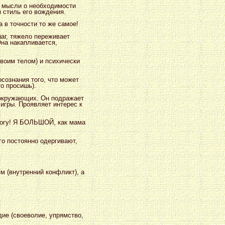
к мысли о необходимости
я стиль его вождения.
 в точности то же самое!
шаг, тяжело переживает
Она накапливается,
воим телом) и психически
осознания того, что может
то просишь).
 окружающих. Он подражает
 игры. Проявляет интерес к
могу! Я БОЛЬШОЙ, как мама
го постоянно одергивают,
м (внутренний конфликт), а
дие (своеволие, упрямство,