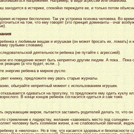
накопившегося напряжения. Например, в виде агрессии или онанизма.
 заходится в истерике, спокойно переждите ее, и только потом объясни
время истерики бесполезно. Так уж устроена психика человека. Во вре
оточиться на том, что ему говорят (это принцип доминанты - очаг возбу
ые).
вания
ребенка к любимым вещам и игрушкам (он может бросать их, ломать) и
маму грубыми словами).
ледовательской деятельности ребенка (не путайте с агрессией).
акое его поведение может быть неприятно другим людям. А пока... Пока
их реакцию (а что будет, если…).
те энергию ребенка в мирное русло.
рвет книжку, предложите ему рвать старые журналы.
зию, обыграйте неприятный момент с использованием игрушек.
отказывается одеваться на прогулку, то предложите ему одеть куклу и
 взрослого. В конце концов ребенок согласится одеться и сам тоже.
ь окружающим миром, пытается заставить родителей делать то, что он 
что стремление к лидерству, желание «завоевать место под солнцем» – 
воляет человеку быть хозяином жизни, а не слабовольной овечкой, вед
ребенку в «мелочах». Но в том, что касается здоровья и безопасности с