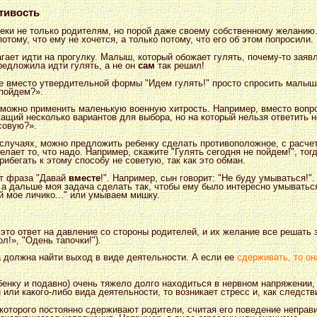
тивость
реки не только родителям, но порой даже своему собственному желани
отому, что ему не хочется, а только потому, что его об этом попросили.
ает идти на прогулку. Малыш, который обожает гулять, почему-то заявл
едложила идти гулять, а не он
сам
так решил!
е вместо утвердительной формы "Идем гулять!" просто спросить малыша
пойдем?».
 можно применить маленькую военную хитрость. Например, вместо вопр
ащий несколько вариантов для выбора, но на который нельзя ответить 
совую?».
 случаях, можно предложить ребенку сделать противоположное, с расчет
елает то, что надо. Например, скажите "Гулять сегодня не пойдем!", то
рибегать к этому способу не советую, так как это обман.
т фраза "Давай
вместе
!". Например, сын говорит: "Не буду умываться!"
, а дальше моя задача сделать так, чтобы ему было интересно умыватьс
й мое личико..." или умываем мишку.
 это ответ на давление со стороны родителей, и их желание все решать 
л!», "Одень тапочки!").
а должна найти выход в виде деятельности. А если ее
сдерживать, то о
енку и подавно) очень тяжело долго находиться в нервном напряжении, 
 или какого-либо вида деятельности, то возникает стресс и, как следст
которого постоянно сдерживают родители, считая его поведение неправ