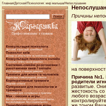
Главная
/
Детская
/
Психология: мир малыша
/Непослушание
Непослуша
Причины непо
Консультация психолога
Детский, взрослый, семейный
Психолог київ
Досвід та результати за приємною ціною
Консультація психолога онлайн
Психолог-online ганна риженко
Системно-сімейні розстановки /
расстановки киев / онлайн
на поверхност
Розстановки з ганною риженко
Тренінги для жінок та чоловіків
Причина №1. 
Відносини, самопізнання, ровиток
Корпоративные тренинги
родители игн
Upgrade успеха
развитые. Они
Супервизия для психологов и
тренеров
жестокость со
Площадка для супервизии и практики
любого возрас
Мак - сессии и игры
Метафорические ассоциативные карты -
контролируйте
высвобождение бессознательного
же тоном Ваше
Трансформационные игры