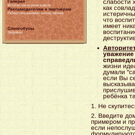
слабости х
Галерея
Фотосессии пузиков и деток
как совла
Рекламодателям и партнёрам
истеричны
Разместить рекламу, кнопку, баннер
что воспи
имеет ник
Слингобусы
воспитани
Slingotkan
деструкти
Авторите
уважение 
справедл
жизни иде
думали "с
если Вы с
высказыва
прислушив
ребёнка т
1. Не скупитес
2. Введите до
примером и пр
если непослуш
формулируютс