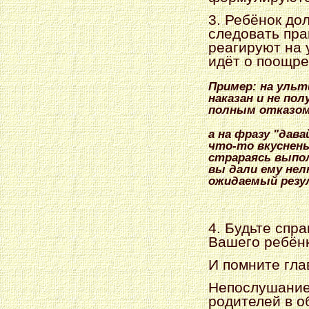
3. Ребёнок дол
следовать пра
реагируют на 
идёт о поощре
Пример: на ульт
наказан и не по
полным отказом
а на фразу "дав
что-то вкуснен
страраясь выпо
вы дали ему нел
ожидаемый рез
4. Будьте спр
Вашего ребёнк
И помните гла
Непослушание 
родителей в о