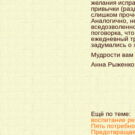
желания испра
привычки (разд
слишком проч
Аналогично, н
вседозволенно
поговорка, чт
ежедневный тр
задумались о 
Мудрости вам 
Анна Рыженко
Ещё по теме:
воспитание ре
Пять потребно
Предотвращая