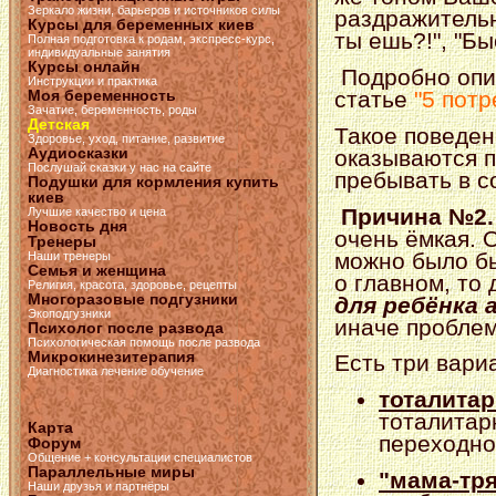
Зеркало жизни, барьеров и источников силы
раздражительн
Курсы для беременных киев
ты ешь?!", "Бы
Полная подготовка к родам, экспресс-курс,
индивидуальные занятия
Курсы онлайн
Подробно опи
Инструкции и практика
статье
"5 пот
Моя беременность
Зачатие, беременность, роды
Детская
Такое поведен
Здоровье, уход, питание, развитие
Аудиосказки
оказываются п
Послушай сказки у нас на сайте
пребывать в с
Подушки для кормления купить
киев
Причина №2.
Лучшие качество и цена
Новость дня
очень ёмкая. 
Тренеры
можно было бы
Наши тренеры
Семья и женщина
о главном, то
Религия, красота, здоровье, рецепты
Многоразовые подгузники
для ребёнка
Экоподгузники
иначе пробле
Психолог после развода
Психологическая помощь после развода
Микрокинезитерапия
Есть три вари
Диагностика лечение обучение
тоталита
тоталитар
Карта
переходно
Форум
Общение + консультации специалистов
Параллельные миры
"мама-тр
Наши друзья и партнёры