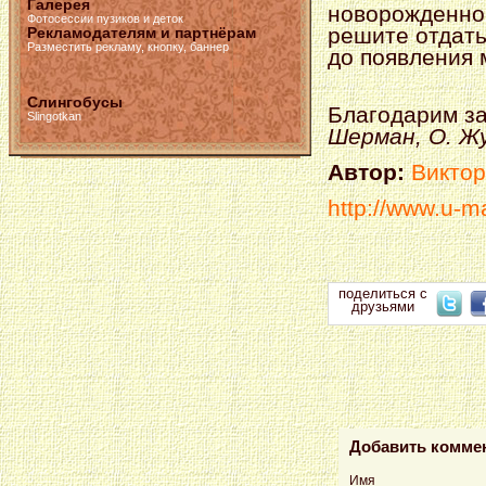
Галерея
новорожденног
Фотосессии пузиков и деток
решите отдать
Рекламодателям и партнёрам
Разместить рекламу, кнопку, баннер
до появления
Слингобусы
Благодарим з
Slingotkan
Шерман, О. Жу
Автор:
Виктор
http
://
www
.
u
-
m
поделиться с
друзьями
Добавить комме
Имя