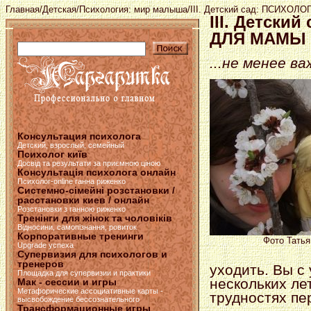
Главная
/
Детская
/
Психология: мир малыша
/III. Детский сад: ПСИХ
III. Детск
ДЛЯ МАМЫ
...не менее в
Консультация психолога
Детский, взрослый, семейный
Психолог київ
Досвід та результати за приємною ціною
Консультація психолога онлайн
Психолог-online ганна риженко
Системно-сімейні розстановки /
расстановки киев / онлайн
Розстановки з ганною риженко
Тренінги для жінок та чоловіків
Відносини, самопізнання, ровиток
Корпоративные тренинги
Фото Тать
Upgrade успеха
Супервизия для психологов и
тренеров
уходить. Вы с
Площадка для супервизии и практики
нескольких ле
Мак - сессии и игры
Метафорические ассоциативные карты -
трудностях пе
высвобождение бессознательного
Трансформационные игры