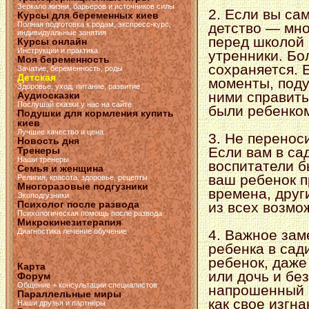
Зеркало жизни, барьеров и источников силы
2. Если вы са
Курсы для беременных киев
Полная подготовка к родам, экспресс-курс,
детство — мно
индивидуальные занятия
перед школой 
Курсы онлайн
Инструкции и практика
утренники. Бо
Моя беременность
сохраняется. 
Зачатие, беременность, роды
Детская
моменты, поду
Здоровье, уход, питание, развитие
ними справить
Аудиосказки
Послушай сказки у нас на сайте
были ребенко
Подушки для кормления купить
киев
Лучшие качество и цена
3. Не перенос
Новость дня
Если вам в са
Тренеры
Наши тренеры
воспитатели б
Семья и женщина
ваш ребенок п
Религия, красота, здоровье, рецепты
Многоразовые подгузники
времена, друг
Экоподгузники
Психолог после развода
из всех возмо
Психологическая помощь после развода
Микрокинезитерапия
Диагностика лечение обучение
4. Важное зам
ребенка в сад
ребенок, даже
Карта
или дочь и без
Форум
Общение + консультации специалистов
напрошенный г
Параллельные миры
как свое изгн
Наши друзья и партнёры