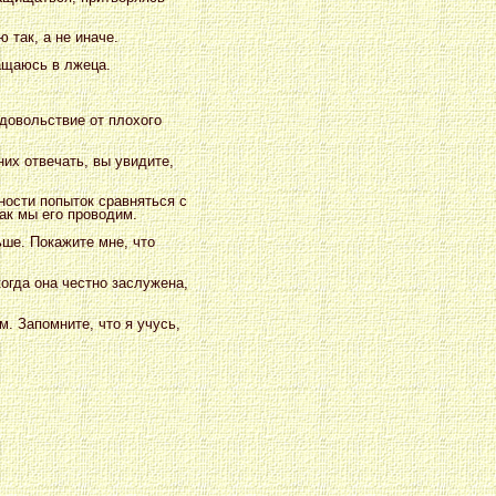
 так, а не иначе.
ащаюсь в лжеца.
довольствие от плохого
них отвечать, вы увидите,
ности попыток сравняться с
ак мы его проводим.
ьше. Покажите мне, что
когда она честно заслужена,
м. Запомните, что я учусь,