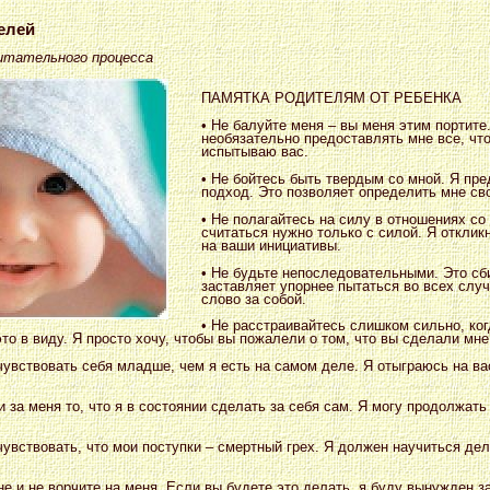
елей
итательного процесса
ПАМЯТКА РОДИТЕЛЯМ ОТ РЕБЕНКА
• Не балуйте меня – вы меня этим портите
необязательно предоставлять мне все, чт
испытываю вас.
• Не бойтесь быть твердым со мной. Я пр
подход. Это позволяет определить мне св
• Не полагайтесь на силу в отношениях со
считаться нужно только с силой. Я отклик
на ваши инициативы.
• Не будьте непоследовательными. Это сби
заставляет упорнее пытаться во всех слу
слово за собой.
• Не расстраивайтесь слишком сильно, ког
то в виду. Я просто хочу, чтобы вы пожалели о том, что вы сделали мне
чувствовать себя младше, чем я есть на самом деле. Я отыграюсь на вас
и за меня то, что я в состоянии сделать за себя сам. Я могу продолжать
чувствовать, что мои поступки – смертный грех. Я должен научиться де
не и не ворчите на меня. Если вы будете это делать, я буду вынужден 