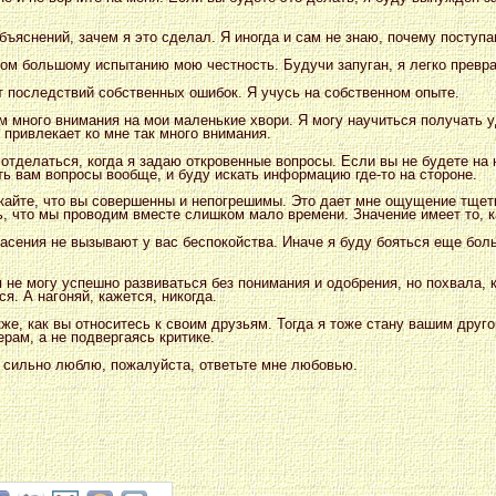
объяснений, зачем я это сделал. Я иногда и сам не знаю, почему поступаю
ком большому испытанию мою честность. Будучи запуган, я легко превр
т последствий собственных ошибок. Я учусь на собственном опыте.
м много внимания на мои маленькие хвори. Я могу научиться получать у
 привлекает ко мне так много внимания.
 отделаться, когда я задаю откровенные вопросы. Если вы не будете на 
ть вам вопросы вообще, и буду искать информацию где-то на стороне.
екайте, что вы совершенны и непогрешимы. Это дает мне ощущение тщет
ь, что мы проводим вместе слишком мало времени. Значение имеет то, к
пасения не вызывают у вас беспокойства. Иначе я буду бояться еще бол
 я не могу успешно развиваться без понимания и одобрения, но похвала, 
я. А нагоняй, кажется, никогда.
кже, как вы относитесь к своим друзьям. Тогда я тоже стану вашим друго
рам, а не подвергаясь критике.
ак сильно люблю, пожалуйста, ответьте мне любовью.