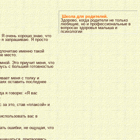
Школа для родителей.
Здорово, когда родители не только
любящие, но и профессиональные в
вопросах здоровья малыша и
психологии
. Я очень хорошо знаю, что
о я запрашиваю. Я просто
едпочитаю именно такой
ое место.
 мной. Это приучит меня, что
нусь с большей готовностью
вает меня с толку и
чаях оставить последнее
да я говорю: «Я вас
.
 за это, став «плаксой» и
 использовать вас в
лать ошибки, не ощущая, что
защищаться, притворяясь