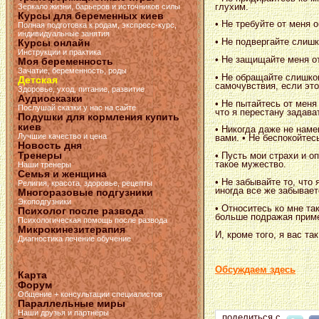
глухим.
Зеркало жизни, барьеров и источников силы
Курсы для беременных киев
• Не требуйте от меня 
Полная подготовка к родам, экспресс-курс,
индивидуальные занятия
• Не подвергайте слиш
Курсы онлайн
Инструкции и практика
• Не защищайте меня о
Моя беременность
Зачатие, беременность, роды
• Не обращайте слишко
Детская
самочувствия, если это
Здоровье, уход, питание, развитие
Аудиосказки
• Не пытайтесь от меня
Послушай сказки у нас на сайте
что я перестану задава
Подушки для кормления купить
киев
• Никогда даже не нам
Лучшие качество и цена
вами. • Не беспокойтес
Новость дня
Тренеры
• Пусть мои страхи и о
такое мужество.
Наши тренеры
Семья и женщина
• Не забывайте то, что
Религия, красота, здоровье, рецепты
иногда все же забываетс
Многоразовые подгузники
Экоподгузники
• Относитесь ко мне та
Психолог после развода
больше подражая приме
Психологическая помощь после развода
Микрокинезитерапия
И, кроме того, я вас т
Диагностика лечение обучение
Обсуждаем здесь
Карта
Форум
Общение + консультации специалистов
Параллельные миры
Наши друзья и партнёры
поделиться с