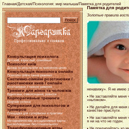
Главная
/
Детская
/
Психология: мир малыша
/Памятка для родителей
Памятка для родит
Золотые правила восп
Консультация психолога
Детский, взрослый, семейный
Психолог київ
Досвід та результати за приємною ціною
Консультація психолога онлайн
Психолог-online ганна риженко
Системно-сімейні розстановки /
расстановки киев / онлайн
Розстановки з ганною риженко
ненавижу». Я не имею э
Тренінги для жінок та чоловіків
Відносини, самопізнання, ровиток
• Не заставляйте меня 
Корпоративные тренинги
«нытиком».
Upgrade успеха
Супервизия для психологов и
• Не делайте для меня 
тренеров
качестве прислуги.
Площадка для супервизии и практики
Мак - сессии и игры
• Не заставляйте меня 
я ни на что не годен.
Метафорические ассоциативные карты -
высвобождение бессознательного
Трансформационные игры
• Не придирайтесь ко м