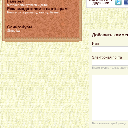
Галерея
друзьями
Фотосессии пузиков и деток
Рекламодателям и партнёрам
Разместить рекламу, кнопку, баннер
Слингобусы
Slingotkan
Добавить комме
Имя
Электроная почта
Будет видна только адми
Ваш комментарий увидит 