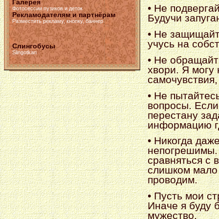
Галерея
• Не подверга
Фотосессии пузиков и деток
Рекламодателям и партнёрам
Будучи запуга
Разместить рекламу, кнопку, баннер
• Не защищайт
учусь на собс
Слингобусы
Slingotkan
• Не обращайт
хвори. Я могу
самочувствия,
• Не пытайтес
вопросы. Если 
перестану зад
информацию гд
• Никогда даж
непогрешимы.
сравняться с 
слишком мало 
проводим.
• Пусть мои с
Иначе я буду 
мужество.