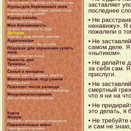
Зеркало жизни, барьеров и источников силы
заставляет уп
Курсы для беременных киев
последнее сло
Полная подготовка к родам, экспресс-курс,
индивидуальные занятия
Курсы онлайн
• Не расстраи
Инструкции и практика
ненавижу». Я 
Моя беременность
Зачатие, беременность, роды
пожалели о то
Детская
Здоровье, уход, питание, развитие
• Не заставля
Аудиосказки
Послушай сказки у нас на сайте
самом деле. Я
Подушки для кормления купить
«нытиком».
киев
Лучшие качество и цена
Новость дня
• Не делайте д
Тренеры
за себя сам. 
Наши тренеры
Семья и женщина
прислуги.
Религия, красота, здоровье, рецепты
Многоразовые подгузники
• Не заставляй
Экоподгузники
Психолог после развода
смертный грех
Психологическая помощь после развода
Микрокинезитерапия
что я ни на чт
Диагностика лечение обучение
• Не придирай
это делать, я
Карта
Форум
• Не требуйте
Общение + консультации специалистов
Параллельные миры
и сам не знаю,
Наши друзья и партнёры