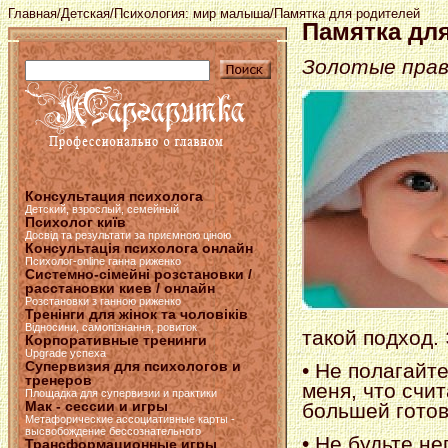
Главная
/
Детская
/
Психология: мир малыша
/Памятка для родителей
Памятка дл
Золотые прав
Консультация психолога
Детский, взрослый, семейный
Психолог київ
Досвід та результати за приємною ціною
Консультація психолога онлайн
Психолог-online ганна риженко
Системно-сімейні розстановки /
расстановки киев / онлайн
Розстановки з ганною риженко
Тренінги для жінок та чоловіків
Відносини, самопізнання, ровиток
такой подход.
Корпоративные тренинги
Upgrade успеха
Супервизия для психологов и
• Не полагайт
тренеров
меня, что счит
Площадка для супервизии и практики
Мак - сессии и игры
большей гото
Метафорические ассоциативные карты -
высвобождение бессознательного
• Не будьте н
Трансформационные игры