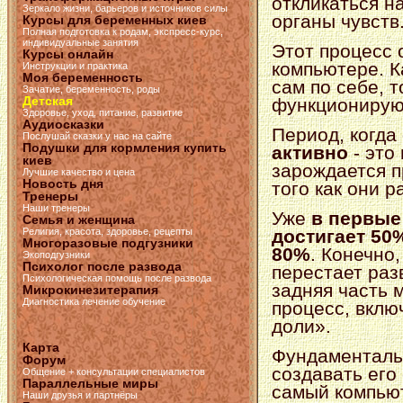
откликаться н
Зеркало жизни, барьеров и источников силы
органы чувств
Курсы для беременных киев
Полная подготовка к родам, экспресс-курс,
индивидуальные занятия
Этот процесс 
Курсы онлайн
компьютере. К
Инструкции и практика
Моя беременность
сам по себе, 
Зачатие, беременность, роды
Детская
функционируют
Здоровье, уход, питание, развитие
Аудиосказки
Период, когда
Послушай сказки у нас на сайте
Подушки для кормления купить
активно
- это
киев
зарождается п
Лучшие качество и цена
Новость дня
того как они 
Тренеры
Наши тренеры
Уже
в первые
Семья и женщина
достигает 50
Религия, красота, здоровье, рецепты
Многоразовые подгузники
80%
. Конечно,
Экоподгузники
Психолог после развода
перестает раз
Психологическая помощь после развода
задняя часть 
Микрокинезитерапия
Диагностика лечение обучение
процесс, вклю
доли».
Карта
Фундаментальн
Форум
создавать его 
Общение + консультации специалистов
Параллельные миры
самый компьют
Наши друзья и партнёры