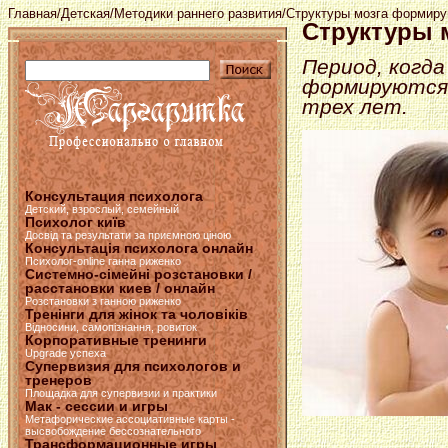
Главная
/
Детская
/
Методики раннего развития
/Структуры мозга формиру
Структуры 
Период, когда
формируются 
трех лет.
Консультация психолога
Детский, взрослый, семейный
Психолог київ
Досвід та результати за приємною ціною
Консультація психолога онлайн
Психолог-online ганна риженко
Системно-сімейні розстановки /
расстановки киев / онлайн
Розстановки з ганною риженко
Тренінги для жінок та чоловіків
Відносини, самопізнання, ровиток
Корпоративные тренинги
Upgrade успеха
Супервизия для психологов и
тренеров
Площадка для супервизии и практики
Мак - сессии и игры
Метафорические ассоциативные карты -
высвобождение бессознательного
Трансформационные игры