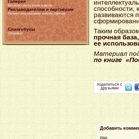
интеллектуаль
Галерея
Фотосессии пузиков и деток
способности, 
Рекламодателям и партнёрам
развиваются п
Разместить рекламу, кнопку, баннер
сформированну
Слингобусы
Таким образо
Slingotkan
прочная база
ее использов
Материал под
по книге «По
поделиться с
друзьями
Добавить комме
Имя