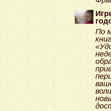
Игр
год
По 
кни
«Уд
неде
обр
при
пер
ваш
вол
нов
дос