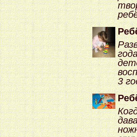
тво
ребё
Ребё
Раз
года
дете
вос
3 го
Реб
Ког
дав
нож