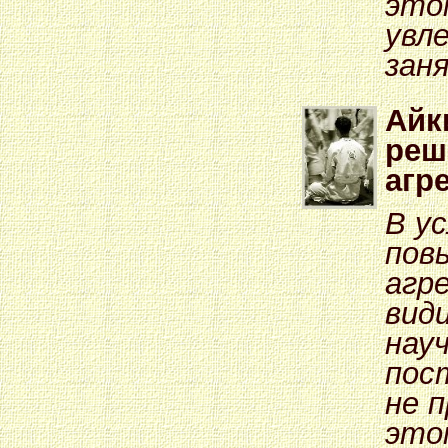
это
увл
зан
Айк
реш
агр
В у
пов
агр
вид
нау
пос
не 
это