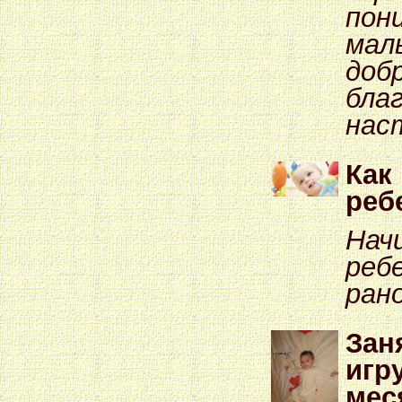
пон
мал
доб
бла
нас
Как 
реб
Нач
реб
рано
Зан
игр
мес