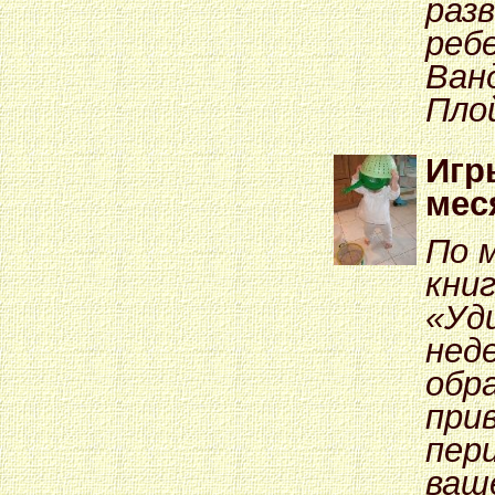
раз
реб
Ван
Пло
Игр
мес
По 
кни
«Уд
неде
обр
при
пер
ваш