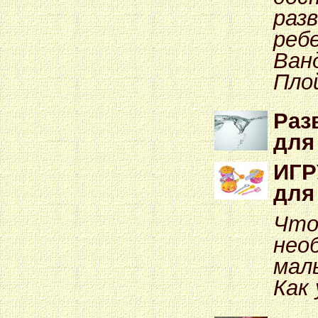
раз
реб
Ван
Пло
Раз
для
ИГР
для 
Что
нео
мал
Как