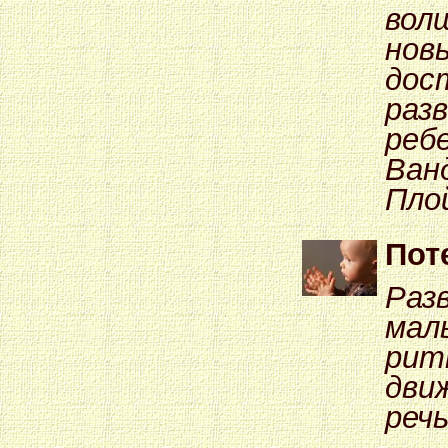
вол
нов
дос
раз
реб
Ван
Пло
Пот
Раз
мал
рит
движ
реч