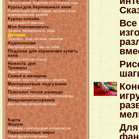
инт
Зеркало жизни, барьеров и источников силы
Курсы для беременных киев
Ска
Полная подготовка к родам, экспресс-курс,
индивидуальные занятия
Курсы онлайн
Все
Инструкции и практика
Моя беременность
изг
Зачатие, беременность, роды
Детская
раз
Здоровье, уход, питание, развитие
Аудиосказки
Послушай сказки у нас на сайте
вме
Подушки для кормления купить
киев
Лучшие качество и цена
Рис
Новость дня
Тренеры
шаг
Наши тренеры
Семья и женщина
Религия, красота, здоровье, рецепты
Кон
Многоразовые подгузники
Экоподгузники
Психолог после развода
игр
Психологическая помощь после развода
Микрокинезитерапия
раз
Диагностика лечение обучение
мел
Карта
Форум
Для
Общение + консультации специалистов
Параллельные миры
фан
Наши друзья и партнёры