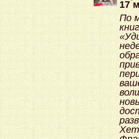
17 
По 
кни
«Уд
неде
обр
при
пер
ваш
вол
нов
дос
раз
Хет
Фра