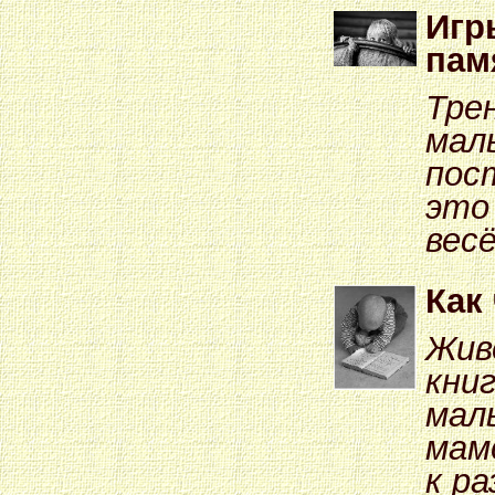
Игр
пам
Тре
мал
пос
это
весё
Как
Жив
кни
мал
мам
к р