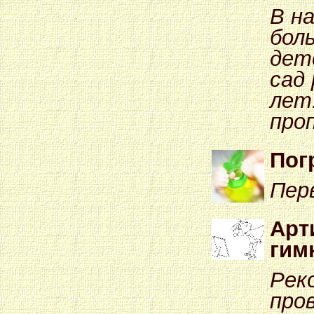
В н
бол
дет
сад
лет.
про
Пог
Пер
Арт
гим
Рек
про