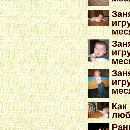
Зан
игр
мес
Зан
игр
мес
Зан
игр
мес
Как
люб
Ран