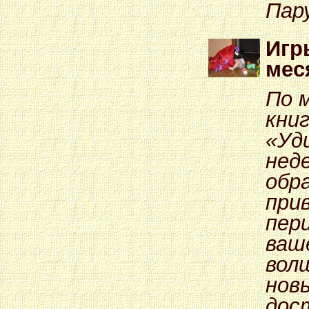
Пар
Игр
мес
По 
кни
«Уд
неде
обр
при
пер
ваш
вол
нов
дос