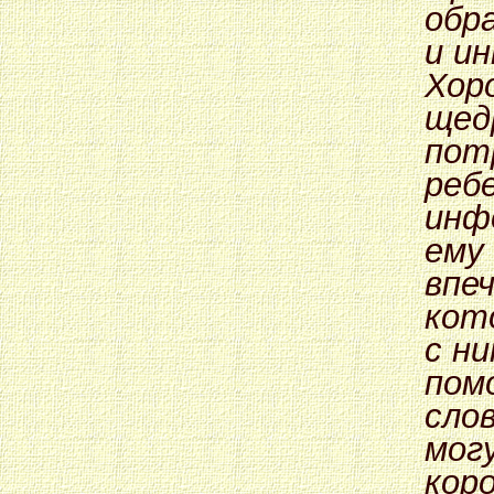
обр
и и
Хор
щед
пот
ребе
инф
ему
впе
кот
с ни
пом
сло
мог
кор