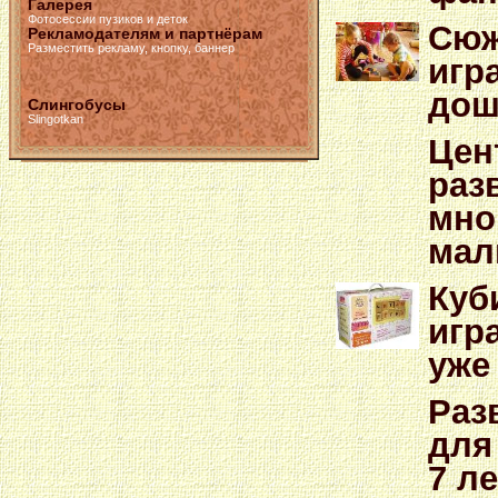
Галерея
Фотосессии пузиков и деток
Сюж
Рекламодателям и партнёрам
Разместить рекламу, кнопку, баннер
игр
дош
Слингобусы
Slingotkan
Цен
раз
мно
ма
Куб
игр
уже
Раз
для
7 ле