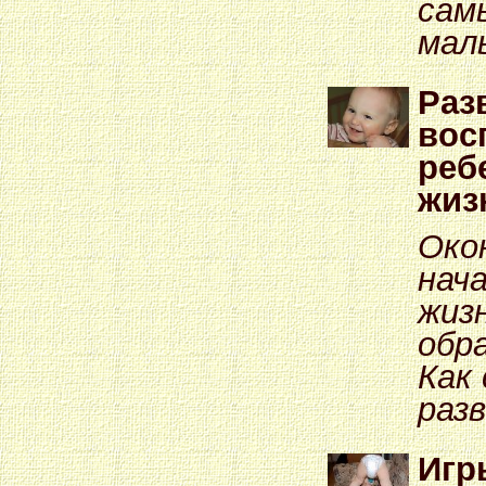
сам
мал
Раз
вос
реб
жиз
Око
нач
жиз
обр
Как
раз
Игр