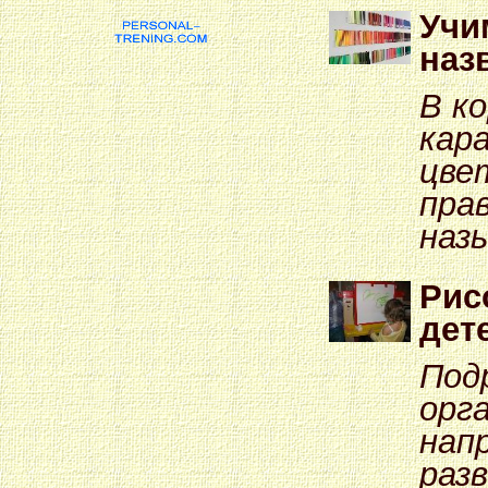
Учи
наз
В ко
кар
цве
пра
наз
Рис
дете
Под
орг
нап
раз