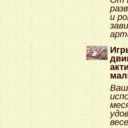
раз
и р
зав
арт
Игр
дви
акт
мал
Ваш
исп
мес
удо
весе