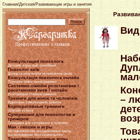
Главная
/
Детская
/Развивающие игры и занятия
Развива
Вид
Наб
Консультация психолога
Дуп
Детский, взрослый, семейный
Психолог київ
мал
Досвід та результати за приємною ціною
Консультація психолога онлайн
Психолог-online ганна риженко
Системно-сімейні розстановки /
Кон
расстановки киев / онлайн
Розстановки з ганною риженко
– л
Тренінги для жінок та чоловіків
Відносини, самопізнання, ровиток
дет
Корпоративные тренинги
Upgrade успеха
Супервизия для психологов и
воз
тренеров
Площадка для супервизии и практики
Мак - сессии и игры
Тов
Метафорические ассоциативные карты -
высвобождение бессознательного
Трансформационные игры