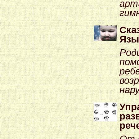
арт
гим
Ска
Язы
Род
пом
реб
воз
нар
Упр
раз
реч
От 