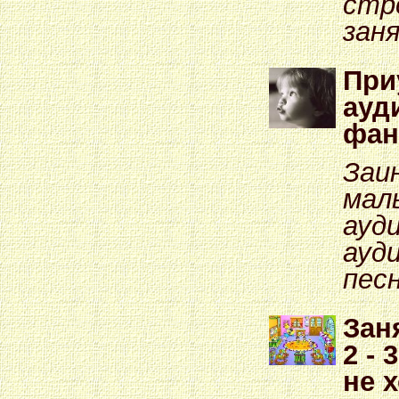
стр
зан
При
ауд
фан
Заи
мал
ауд
ауд
пес
Зан
2 - 
не 