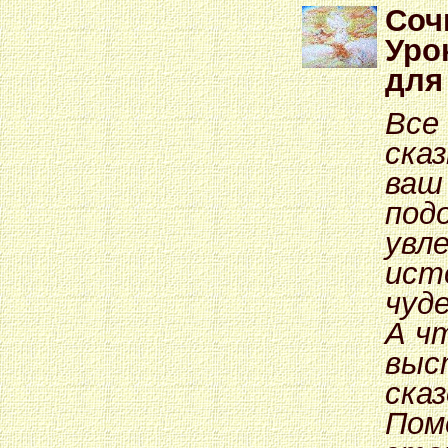
Соч
Уро
для
Все
сказ
ваш
под
увл
ист
чуде
А ч
выс
ска
Пом