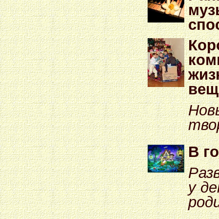
муз
спо
Кор
ком
жиз
вещ
Нов
тво
В го
Раз
у де
род