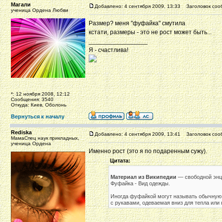
Магали
Добавлено: 4 сентября 2009, 13:33
Заголовок соо
ученица Ордена Любви
Размер? меня "фуфайка" смутила
кстати, размеры - это не рост может быть...
_________________
Я - счастлива!
*: 12 ноября 2008, 12:12
Сообщения: 3540
Откуда: Киев, Оболонь
Вернуться к началу
Rediska
Добавлено: 4 сентября 2009, 13:41
Заголовок соо
МамаСпец наук прикладных,
ученица Ордена
Именно рост (это я по подаренным сужу).
Цитата:
Материал из Википедии
— свободной энц
Фуфайка - Вид одежды.
Иногда фуфайкой могут называть обычную 
с рукавами, одеваемая вниз для тепла или