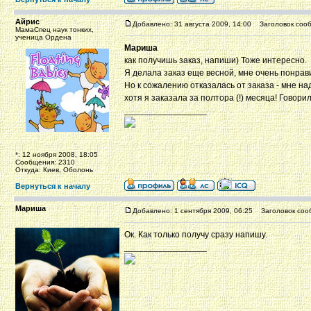
Айрис
Добавлено: 31 августа 2009, 14:00
Заголовок сооб
МамаСпец наук тонких,
ученица Ордена
Мариша
как получишь заказ, напиши) Тоже интересно.
Я делала заказ еще весной, мне очень понра
Но к сожалению отказалась от заказа - мне на
хотя я заказала за полтора (!) месяца! Говорил
_________________
*: 12 ноября 2008, 18:05
Сообщения: 2310
Откуда: Киев, Оболонь
Вернуться к началу
Мариша
Добавлено: 1 сентября 2009, 06:25
Заголовок соо
Ок. Как только получу сразу напишу.
_________________