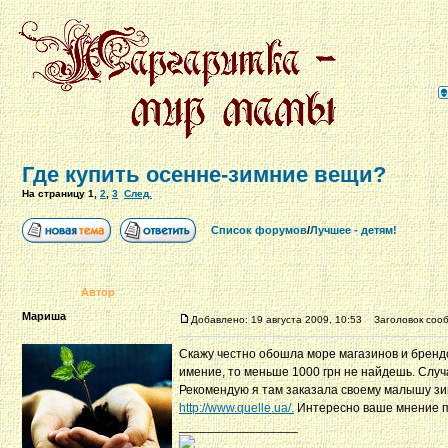
Где купить осенне-зимние вещи?
На страницу
1
,
2
,
3
След.
Список форумов
/
Лучшее - детям!
Автор
Мариша
Добавлено: 19 августа 2009, 10:53
Заголовок сообщ
Скажу честно обошла море магазинов и брендо
имение, то меньше 1000 грн не найдешь. Случ
Рекомендую я там заказала своему малышу зим
http://www.quelle.ua/.
Интересно ваше мнение по
_________________