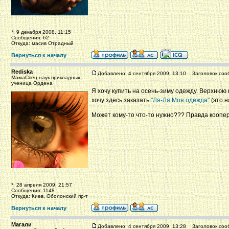
*: 9 декабря 2008, 11:15
Сообщения: 62
Откуда: масив Отрадный
Вернуться к началу
Rediska
Добавлено: 4 сентября 2009, 13:10
Заголовок соо
МамаСпец наук прикладных,
ученица Ордена
Я хочу купить на осень-зиму одежду. Верхнюю 
хочу здесь заказать
"Ля-Ля Моя одежда"
(это н
Может кому-то что-то нужно??? Правда коопе
*: 28 апреля 2009, 21:57
Сообщения: 1148
Откуда: Киев, Оболонский пр-т
Вернуться к началу
Магали
Добавлено: 4 сентября 2009, 13:28
Заголовок соо