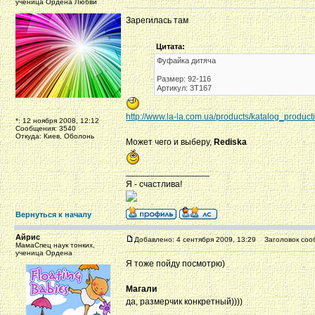
ученица Ордена Любви
Зарегилась там
Цитата:
Фуфайка дитяча
Размер: 92-116
Артикул: 3Т167
http://www.la-la.com.ua/products/katalog_pro
*: 12 ноября 2008, 12:12
Сообщения: 3540
Откуда: Киев, Оболонь
Может чего и выберу,
Rediska
_________________
Я - счастлива!
Вернуться к началу
Айрис
Добавлено: 4 сентября 2009, 13:29
Заголовок соо
МамаСпец наук тонких,
ученица Ордена
Я тоже пойду посмотрю)
Магали
да, размерчик конкретный))))
_________________