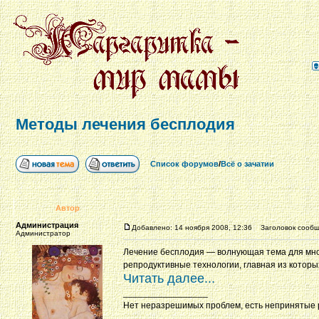
Методы лечения бесплодия
Список форумов
/
Всё о зачатии
Автор
Администрация
Добавлено: 14 ноября 2008, 12:36
Заголовок сообщ
Администратор
Лечение бесплодия — волнующая тема для мног
репродуктивные технологии, главная из которы
Читать далее...
_________________
Нет неразрешимых проблем, есть непринятые