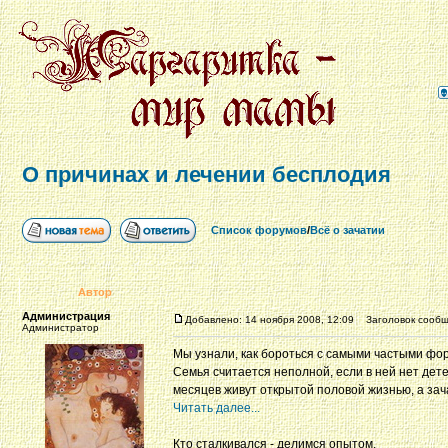
О причинах и лечении бесплодия
Список форумов
/
Всё о зачатии
Автор
Администрация
Добавлено: 14 ноября 2008, 12:09
Заголовок сообще
Администратор
Мы узнали, как бороться с самыми частыми фо
Семья считается неполной, если в ней нет дет
месяцев живут открытой половой жизнью, а зачат
Читать далее...
Кто сталкивался - делимся опытом.