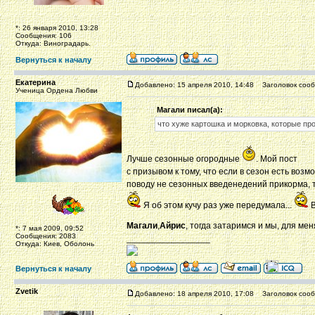
*: 26 января 2010, 13:28
Сообщения: 106
Откуда: Виноградарь.
Вернуться к началу
Екатерина
Добавлено: 15 апреля 2010, 14:48
Заголовок сооб
Ученица Ордена Любви
Магали писал(а):
что хуже картошка и морковка, которые пр
Лучше сезонные огородные
. Мой пост
с призывом к тому, что если в сезон есть воз
поводу не сезонных введенедений прикорма, т
Я об этом кучу раз уже передумала...
В
Магали
,
Айрис
, тогда затаримся и мы, для м
*: 7 мая 2009, 09:52
Сообщения: 2083
_________________
Откуда: Киев, Оболонь
Вернуться к началу
Zvetik
Добавлено: 18 апреля 2010, 17:08
Заголовок сооб