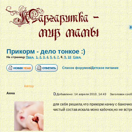
Прикорм - дело тонкое :)
На страницу
Пред.
1
,
2
,
3
,
4
,
5
,
6
,
7
,
8
,
9
,
10
След.
Список форумов
/
Детское питание
Автор
Анна
Добавлено: 14 апреля 2010, 14:43
Заголовок сооб
для себя решила,что прикорм начну с баночно
чистый состав.искала моно кабочок,но не встр