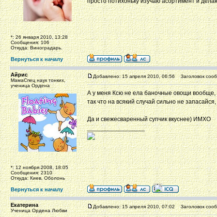
просто потихоньку изучаю асортимент и дел
*: 26 января 2010, 13:28
Сообщения: 106
Откуда: Виноградарь.
Вернуться к началу
Айрис
Добавлено: 15 апреля 2010, 06:56
Заголовок сооб
МамаСпец наук тонких,
ученица Ордена
А у меня Ксю не ела баночные овощи вообще,
так что на всякий случай сильно не запасайся,
Да и свежесваренный супчик вкуснее) ИМХО
_________________
*: 12 ноября 2008, 18:05
Сообщения: 2310
Откуда: Киев, Оболонь
Вернуться к началу
Екатерина
Добавлено: 15 апреля 2010, 07:02
Заголовок сооб
Ученица Ордена Любви