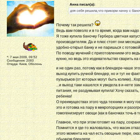
Анна писал(а):
для себя решила,что прикорм начну с бано
Почему так решила?
Ведь вам повезло и в то время, когда вам над
Я тоже купила баночку Гербера цветная капуст
производителям. Да и плюс стоят они месяцам
удобно-открыл банку и не паришься с готовкой
По поводу мучений с приготовлением-это ведь
*: 7 мая 2009, 09:52
кухню, но ведь это издевательство сварить на 
Сообщения: 2083
Откуда: Киев, Оболонь
и не один раз, потому как в блендере-чаше эт
выход купить ручной блендер, но и тут не фак
пузырьков (от которых могут быть колики)...Кор
...и выход таки нашелся я увидела в и-нете 
питания, не раздумывая купила! Хочу сказать, 
ребенка!
О преимуществах этого чуда техники я могу го
это и готовка на пару в микропорциях и разо
гомогенизирует овощи (как в баночках точь-в то
Главное, что при этом готовит на пару, сохр
Помнится я где-то жаловалась, что масик отказ
этого момента на чал есть овощные пюре, ок
обычном блендере.