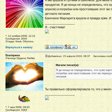
А мы кушали и супчики и баночное. Для меня 
продуктов. Я до конца не определилась, что х
апреле) в погребах или простоявшие этот же 
детского питания.
Баночное Маргарита кушала и правда хуже. И ч
_________________
Я - счастлива!
*: 12 ноября 2008, 12:12
Сообщения: 3540
Откуда: Киев, Оболонь
Вернуться к началу
Екатерина
Добавлено: 15 апреля 2010, 08:37
Заголовок сооб
Ученица Ордена Любви
Магали писал(а):
Я до конца не определилась, что хуже карт
погребах или простоявшие этот же период 
питания.
Ты правильно сформулировала то, что у меня с
_________________
*: 7 мая 2009, 09:52
Сообщения: 2083