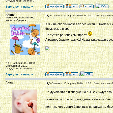
Откуда: Киев, Оболонь
Вернуться к началу
Айрис
Добавлено: 15 апреля 2010, 09:10
Заголовок сооб
МамаСпец наук тонких,
ученица Ордена
А я и не спорю насчет полезности. В мамских 
фруктовые пюре.
Но тут же ребенок выбирает
А разнообразие - да, +1! Наша задача дать в
_________________
*: 12 ноября 2008, 18:05
Сообщения: 2310
Откуда: Киев, Оболонь
Вернуться к началу
Анна
Добавлено: 15 апреля 2010, 14:36
Заголовок сооб
Не думаю что в июне уже на рынках будут ово
кач-ве первого прикорма,думаю начнем с бан
понятно,что одним баночным питаться не буд