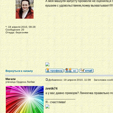
А моя машуля капусту брокколи не оценила,и п
кушаем с удовольствием,ложку выхватывает!!!!!!
*: 18 апреля 2010, 08:28
Сообщения: 20
Откуда: березняки
Вернуться к началу
Магали
Добавлено: 19 апреля 2010, 11:08
Заголовок сооб
ученица Ордена Любви
zvetik74
а у вас давно прикорм? Линеечка правильно 
_________________
Я - счастлива!