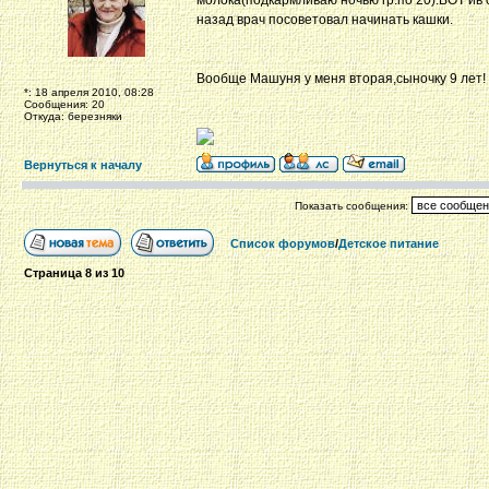
молока(подкармливаю ночью гр.по 20).ВОТ ив 
назад врач посоветовал начинать кашки.
Вообще Машуня у меня вторая,сыночку 9 лет!
*: 18 апреля 2010, 08:28
Сообщения: 20
Откуда: березняки
Вернуться к началу
Показать сообщения:
Список форумов
/
Детское питание
Страница
8
из
10