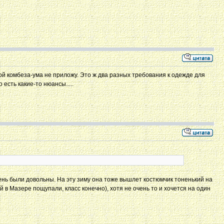
кой комбеза-ума не приложу. Это ж два разных требования к одежде для
 есть какие-то нюансы.....
нь были довольны. На эту зиму она тоже вышлет костюмчик тоненький на
 в Мазере пощупали, класс конечно), хотя не очень то и хочется на один