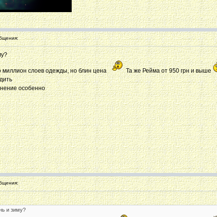
бщения:
му?
о миллион слоев одежды, но блин цена
Та же Рейма от 950 грн и выше
адить
мнение особенно
бщения:
нь и зиму?