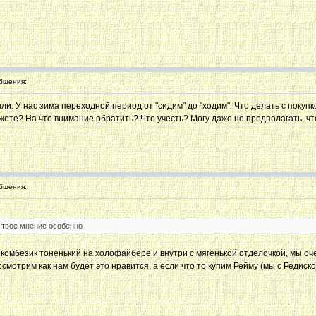
бщения:
ли. У нас зима переходной период от "сидим" до "ходим". Что делать с покуп
кажете? На что внимание обратить? Что учесть? Могу даже не предполагать, что
бщения:
 твое мнение особенно
омбезик тоненький на холофайбере и внутри с мягенькой отделочкой, мы оче
отрим как нам будет это нравится, а если что то купим Рейму (мы с Редиской