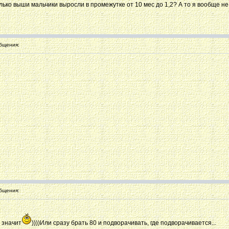
ько выши мальчики выросли в промежутке от 10 мес до 1,2? А то я вообще не 
бщения:
бщения:
 значит
))))Или сразу брать 80 и подворачивать, где подворачивается...