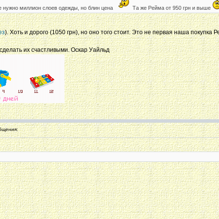
е нужно миллион слоев одежды, но блин цена
Та же Рейма от 950 грн и выше
ез
). Хоть и дорого (1050 грн), но оно того стоит. Это не первая наша покупка 
сделать их счастливыми. Оскар Уайльд
бщения: