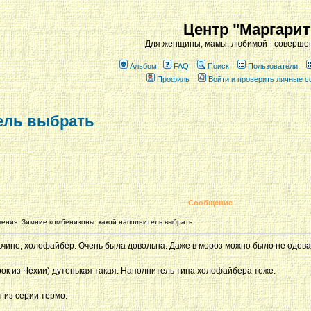
Центр "Маргарит
Для женщины, мамы, любимой - совершен
Альбом
FAQ
Поиск
Пользователи
Профиль
Войти и проверить личные 
ель выбрать
Сообщение
ния: Зимние комбенизоны: какой наполнитель выбрать
вчине, холофайбер. Очень была довольна. Даже в мороз можно было не одевать
рок из Чехии) дутенькая такая. Наполнитель типа холофайбера тоже.
 из серии термо.