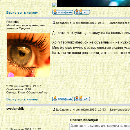
Вернуться к началу
Rediska
Добавлено: 4 сентября 2010, 06:27
Заголовок соо
МамаСпец наук прикладных,
ученица Ордена
Девочки, что купить для ходунка на осень и зи
Хочу термокомбез, он не объемный и не нужн
Мне же еще нужно с возможностью в слинг ус
Кать, вы же наши ровесники, интересно твое 
*: 28 апреля 2009, 21:57
Сообщения: 1148
Откуда: Киев, Оболонский пр-т
Вернуться к началу
svetlanchik
Добавлено: 4 сентября 2010, 10:53
Заголовок соо
Rediska писал(а):
Девочки, что купить для ходунка на осе
*: 16 апреля 2009, 14:32