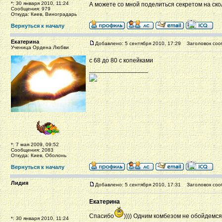
*: 30 января 2010, 11:24
А можете со мной поделиться секретом на скол
Сообщения: 979
Откуда: Киев, Виноградарь
Вернуться к началу
Екатерина
Добавлено: 5 сентября 2010, 17:29
Заголовок соо
Ученица Ордена Любви
с 68 до 80 с копейками
_________________
*: 7 мая 2009, 09:52
Сообщения: 2083
Откуда: Киев, Оболонь
Вернуться к началу
Лидия
Добавлено: 5 сентября 2010, 17:31
Заголовок соо
Екатерина
Спасибо
)))) Одним комбезом не обойдемся
*: 30 января 2010, 11:24