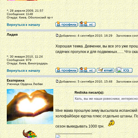
*: 28 апреля 2009, 21:57
Сообщения: 1148
Откуда: Киев, Оболонский пр-т
Вернуться к началу
Лидия
Добавлено: 4 сентября 2010, 16:29
Заголовок соо
Хорошая темка. Девченки, вы все это уже прош
сидячих прогулок и для подвижных....... Что с
*: 30 января 2010, 11:24
Сообщения: 979
Откуда: Киев, Виноградарь
Вернуться к началу
Екатерина
Добавлено: 5 сентября 2010, 15:48
Заголовок соо
Ученица Ордена Любви
Rediska писал(а):
Кать, вы же наши ровесники, интересно
Мне мама прошлую зиму высылала испанский к
холофайбере куртка плюс отдельно штаны. Посм
сезон выкидывать 1000 грн.
_________________