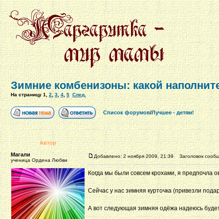
Зимние комбенизоны: какой наполнит
На страницу
1
,
2
,
3
,
4
,
5
След.
Список форумов
/
Лучшее - детям!
Автор
Магали
Добавлено: 2 ноября 2009, 21:39
Заголовок сообще
ученица Ордена Любви
Когда мы были совсем крохами, я предпочла о
Сейчас у нас зимняя курточка (привезли пода
А вот следующая зимняя одёжа надеюсь будет