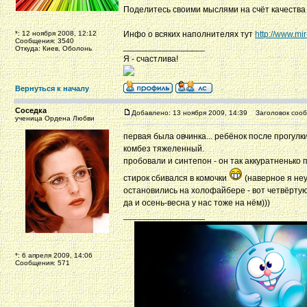
Поделитесь своими мыслями на счёт качества 
*: 12 ноября 2008, 12:12
Инфо о всяких наполнителях тут
http://www.mi
Сообщения: 3540
_________________
Откуда: Киев, Оболонь
Я - счастлива!
Вернуться к началу
Соседка
Добавлено: 13 ноября 2009, 14:39
Заголовок сооб
ученица Ордена Любви
первая была овчинка... ребёнок после прогулк
комбез тяжеленный.
пробовали и синтепон - он так аккуратненько 
стирок сбивался в комочки
(наверное я неу
остановились на холофайбере - вот четвёртую
да и осень-весна у нас тоже на нём)))
_________________
*: 6 апреля 2009, 14:06
Сообщения: 571