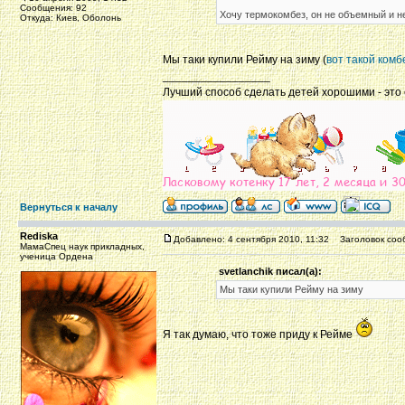
Сообщения: 92
Хочу термокомбез, он не объемный и н
Откуда: Киев, Оболонь
Мы таки купили Рейму на зиму (
вот такой комб
_________________
Лучший способ сделать детей хорошими - это 
Вернуться к началу
Rediska
Добавлено: 4 сентября 2010, 11:32
Заголовок соо
МамаСпец наук прикладных,
ученица Ордена
svetlanchik писал(а):
Мы таки купили Рейму на зиму
Я так думаю, что тоже приду к Рейме