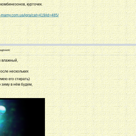
комбинезонов, курточек.
r-mamy.com.ua/igra/cat=419/id=485/
щения:
и влажный,
после нескольких
мею его стирать)
 зиму в нём будем,