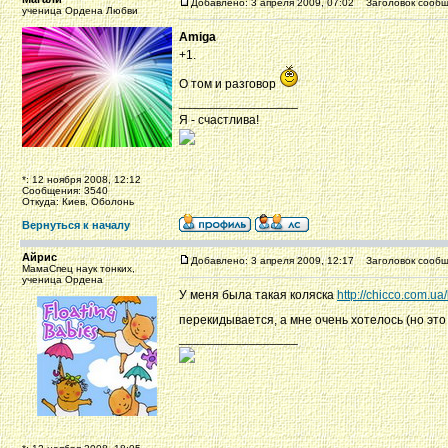
Добавлено: 3 апреля 2009, 07:02
Заголовок сообщ
ученица Ордена Любви
Amiga
+1.
О том и разговор
_________________
Я - счастлива!
*: 12 ноября 2008, 12:12
Сообщения: 3540
Откуда: Киев, Оболонь
Вернуться к началу
Айрис
Добавлено: 3 апреля 2009, 12:17
Заголовок сообщ
МамаСпец наук тонких,
ученица Ордена
У меня была такая коляска
http://chicco.com.u
перекидывается, а мне очень хотелось (но эт
_________________