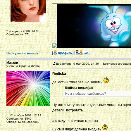
_________________
*: 6 апреля 2009, 14:06
Сообщения: 571
Вернуться к началу
Магали
Добавлено: 9 мая 2009, 14:36
Заголовок сообщени
ученица Ордена Любви
Rediska
да, есть и тяжелее, но зачем?
Rediska писал(а):
Ну а в общем, одобряешь?
Ну как, я могу только отдельные моменты оцен
детали, потрогать...
*: 12 ноября 2008, 12:12
Сообщения: 3540
а с виду - отличная коляска.
Откуда: Киев, Оболонь
62 см в лифт должна входить