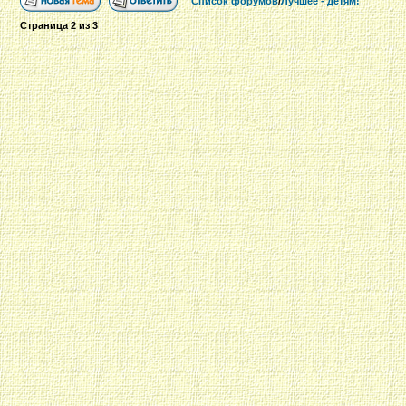
Список форумов
/
Лучшее - детям!
Страница
2
из
3