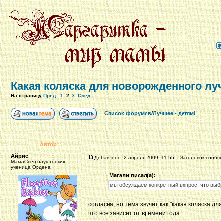
Какая коляска для новорожденного лу
На страницу
Пред.
1
,
2
,
3
След.
Список форумов
/
Лучшее - детям!
Автор
Айрис
Добавлено: 2 апреля 2009, 11:55
Заголовок сообщ
МамаСпец наук тонких,
ученица Ордена
Магали писал(а):
мы обсуждаем конкретный вопрос, что вы
согласна, но тема звучит как "какая коляска д
что все зависит от времени года