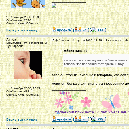
_________________
*: 12 ноября 2008, 18:05
Сообщения: 2310
Откуда: Киев, Оболонь
Вернуться к началу
Amiga
Добавлено: 2 апреля 2009, 13:46
Заголовок сообщ
МамаСпец наук естественных
- уч. Ордена
Айрис писал(а):
согласна, но тема звучит как "какая коляс
говорю, что все зависит от времени года
так я об этом изначально и говорила, что для 
коляска - больше для зимне-ранневесенних д
*: 12 ноября 2008, 16:29
_________________
Сообщения: 483
Откуда: Киев, Оболонь
Вернуться к началу
Магали