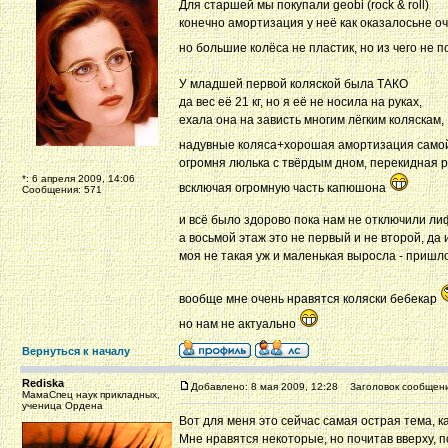
Для старшей мы покупали geobi (rock & roll)
конечно амортизация у неё как оказалосьне оч
но большие колёса не пластик, но из чего не 
У младшей первой коляской была ТАКО
да вес её 21 кг, но я её не носила на руках,
ехала она на зависть многим лёгким коляскам,
надувные коляса+хорошая амортизация сам
огромня люлька с твёрдым дном, перекидная ру
*: 6 апреля 2009, 14:06
всключая огромную часть капюшона
Сообщения: 571
и всё было здорово пока нам не отключили л
а восьмой этаж это не первый и не второй, да
моя не такая уж и маленькая выросла - пришл
вообще мне очень нравятся коляски бебекар
но нам не актуально
Вернуться к началу
Rediska
Добавлено: 8 мая 2009, 12:28
Заголовок сообщени
МамаСпец наук прикладных,
ученица Ордена
Вот для меня это сейчас самая острая тема, 
Мне нравятся некоторые, но почитав вверху, по