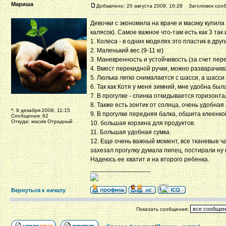
Мариша
Добавлено: 20 августа 2009, 16:28
Заголовок сооб
Девочки с экономила на враче и масику купил
калясок). Самое важное что-там есть как 3 так 
1. Колеса - в одних моделях это пластик в дру
2. Маленький вес (9-11 кг)
3. Маневренность и устойчивость (за счет пе
4. Вмест перекидной ручки, можно разварачива
5. Люлька легко снималается с шасси, а шасси 
6. Так как Котя у меня зимний, мне удобна бы
7. В прогулке - спинка откидывается горизонта
8. Также есть зонтик от солнца, очень удобная
*: 9 декабря 2008, 11:15
9. В прогулке передняя балка, обшита клеенкой
Сообщения: 62
Откуда: масив Отрадный
10. большая корзина для продуктов.
11. Большая удобная сумка.
12. Еще очень важный момент, все тканевые ча
захезал прогулку думала пипец, постирали ну п
Надеюсь ее хватит и на второго ребенка.
_________________
Вернуться к началу
Показать сообщения: