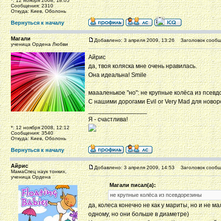
*: 12 ноября 2008, 18:05
Сообщения: 2310
Откуда: Киев, Оболонь
Вернуться к началу
Магали
Добавлено: 3 апреля 2009, 13:26
Заголовок сообщ
ученица Ордена Любви
Айрис
да, твоя коляска мне очень нравилась.
Она идеальна! Smile
маааленькое "но": не крупные колёса из псев
С нашими дорогами Evil or Very Mad для нов
_________________
Я - счастлива!
*: 12 ноября 2008, 12:12
Сообщения: 3540
Откуда: Киев, Оболонь
Вернуться к началу
Айрис
Добавлено: 3 апреля 2009, 14:53
Заголовок сообщ
МамаСпец наук тонких,
ученица Ордена
Магали писал(а):
не крупные колёса из псевдорезины
да, колеса конечно не как у мариты, но и не 
одному, но они больше в диаметре)