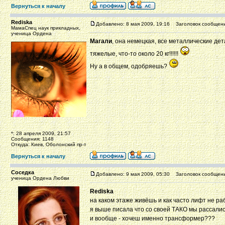
Вернуться к началу
Rediska
Добавлено: 8 мая 2009, 19:16
Заголовок сообщени
МамаСпец наук прикладных,
ученица Ордена
Магали
, она немецкая, все металлические дет
тяжелые, что-то около 20 кг!!!!!!
Ну а в общем, одобряешь?
*: 28 апреля 2009, 21:57
Сообщения: 1148
Откуда: Киев, Оболонский пр-т
Вернуться к началу
Соседка
Добавлено: 9 мая 2009, 05:30
Заголовок сообщени
ученица Ордена Любви
Rediska
на каком этаже живёшь и как часто лифт не р
я выше писала что со своей ТАКО мы рассалис
и вообще - хочеш именно трансформер???