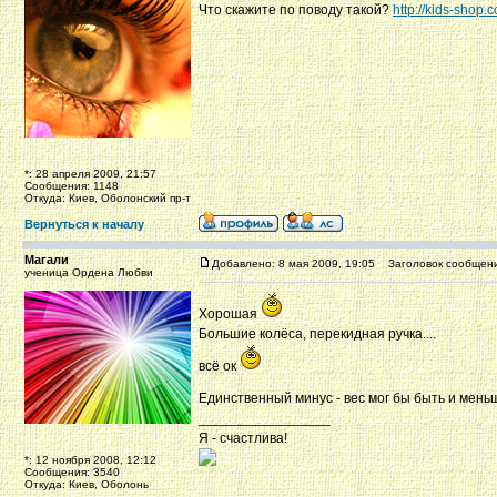
Что скажите по поводу такой?
http://kids-shop
*: 28 апреля 2009, 21:57
Сообщения: 1148
Откуда: Киев, Оболонский пр-т
Вернуться к началу
Магали
Добавлено: 8 мая 2009, 19:05
Заголовок сообщени
ученица Ордена Любви
Хорошая
Большие колёса, перекидная ручка....
всё ок
Единственный минус - вес мог бы быть и мен
_________________
Я - счастлива!
*: 12 ноября 2008, 12:12
Сообщения: 3540
Откуда: Киев, Оболонь