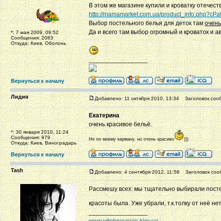
В этом же магазине купили и кроватку отечес
http://mamamarket.com.ua/product_info.php?c
Выбор постельного белья для деток там
очен
Да и всего там выбор огромный и кроваток и ав
*: 7 мая 2009, 09:52
Сообщения: 2083
Откуда: Киев, Оболонь
_________________
Вернуться к началу
Лидия
Добавлено: 11 октября 2010, 13:34
Заголовок соо
Екатерина
очень красивое бельё.
*: 30 января 2010, 11:24
Сообщения: 979
Не по моему карману, но очень красиво
)))
Откуда: Киев, Виноградарь
Вернуться к началу
Tash
Добавлено: 4 сентября 2012, 11:58
Заголовок соо
Рассмешу всех: мы тщательно выбирали постель
красоты была. Уже убрали, т.к.толку от неё не
_________________