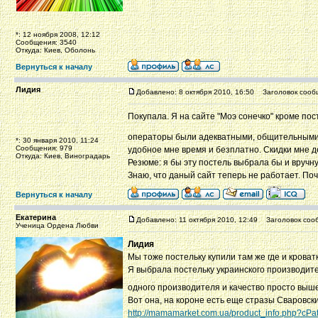
*: 12 ноября 2008, 12:12
Сообщения: 3540
Откуда: Киев, Оболонь
Вернуться к началу
Лидия
Добавлено: 8 октября 2010, 16:50
Заголовок сооб
Покупала. Я на сайте "Моэ сонечко" кроме пос
операторы были адекватными, общительными,
*: 30 января 2010, 11:24
Сообщения: 979
удобное мне время и безплатно. Скидки мне д
Откуда: Киев, Виноградарь
Резюме: я бы эту постель выбрала бы и вручн
Знаю, что даный сайт теперь не работает. Поч
Вернуться к началу
Екатерина
Добавлено: 11 октября 2010, 12:49
Заголовок соо
Ученица Ордена Любви
Лидия
Мы тоже постельку купили там же где и кроватк
Я выбрала постельку украинского производителя
одного производителя и качество просто выш
Вот она, на короне есть еще стразы Сваровски
http://mamamarket.com.ua/product_info.php?cP