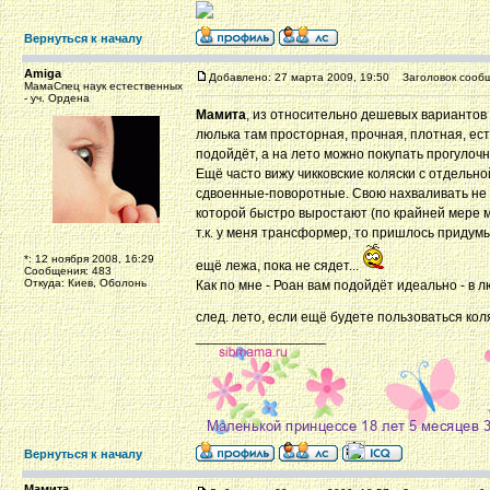
Вернуться к началу
Amiga
Добавлено: 27 марта 2009, 19:50
Заголовок сообщ
МамаСпец наук естественных
- уч. Ордена
Мамита
, из относительно дешевых вариантов 
люлька там просторная, прочная, плотная, ест
подойдёт, а на лето можно покупать прогулочн
Ещё часто вижу чикковские коляски с отдельно
сдвоенные-поворотные. Свою нахваливать не бу
которой быстро выростают (по крайней мере мы
т.к. у меня трансформер, то пришлось придумы
*: 12 ноября 2008, 16:29
ещё лежа, пока не сядет...
Сообщения: 483
Откуда: Киев, Оболонь
Как по мне - Роан вам подойдёт идеально - в л
след. лето, если ещё будете пользоваться кол
_________________
Вернуться к началу
Мамита