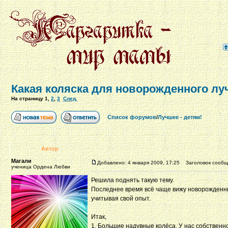
Какая коляска для новорожденного лу
На страницу
1
,
2
,
3
След.
Список форумов
/
Лучшее - детям!
Автор
Магали
Добавлено: 4 января 2009, 17:25
Заголовок сообще
ученица Ордена Любви
Решила поднять такую тему.
Последнее время всё чаще вижу новорожденных
учитывая свой опыт.
Итак,
1. Большие надувные колёса. У нас собственно