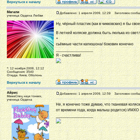
Вернуться к началу
Магали
Добавлено: 1 апреля 2009, 12:29
Заголовок сообщ
ученица Ордена Любви
Ну, чёрный пластик (как в чикковских) я бы св
В летней коляске должна быть люлька из светл
+
сьёмные части капюшона/ боковин конечно
_________________
Я - счастлива!
*: 12 ноября 2008, 12:12
Сообщения: 3540
Откуда: Киев, Оболонь
Вернуться к началу
Айрис
Добавлено: 1 апреля 2009, 12:59
Заголовок сообщ
МамаСпец наук тонких,
ученица Ордена
Не, я конечно тоже думаю, что тканевая коляс
от времени года, когда малыш родится) ИМХО
_________________