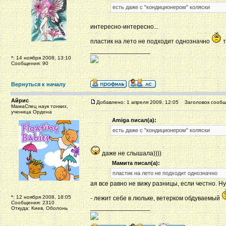
есть даже с "кондиционером" коляски
интересно-интересно...
пластик на лето не подходит однозначно
т
_________________
*: 14 ноября 2008, 13:10
Сообщения: 90
Вернуться к началу
Айрис
Добавлено: 1 апреля 2009, 12:05
Заголовок сообщ
МамаСпец наук тонких,
ученица Ордена
Amiga писал(а):
есть даже с "кондиционером" коляски
даже не слышала))))
Мамита писал(а):
пластик на лето не подходит однозначно
ая все равно не вижу разницы, если честно. Ну
*: 12 ноября 2008, 18:05
- лежит себе в люльке, ветерком обдуваемый
Сообщения: 2310
_________________
Откуда: Киев, Оболонь