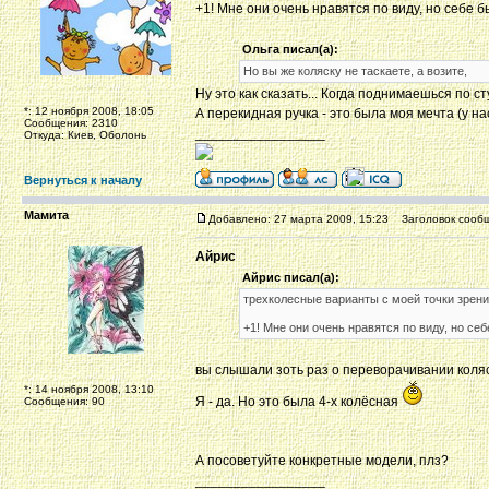
+1! Мне они очень нравятся по виду, но себе б
Ольга писал(а):
Но вы же коляску не таскаете, а возите,
Ну это как сказать... Когда поднимаешься по ст
*: 12 ноября 2008, 18:05
А перекидная ручка - это была моя мечта (у нас
Сообщения: 2310
_________________
Откуда: Киев, Оболонь
Вернуться к началу
Мамита
Добавлено: 27 марта 2009, 15:23
Заголовок сообщ
Айрис
Айрис писал(а):
трехколесные варианты с моей точки зрен
+1! Мне они очень нравятся по виду, но себ
вы слышали зоть раз о переворачивании коля
*: 14 ноября 2008, 13:10
Я - да. Но это была 4-х колёсная
Сообщения: 90
А посоветуйте конкретные модели, плз?
_________________