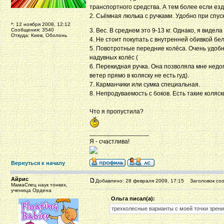
транспортного средства. А тем более если ез
2. Сьёмная люлька с ручками. Удобно при спу
*: 12 ноября 2008, 12:12
Сообщения: 3540
3. Вес. В среднем это 9-13 кг. Однако, я видел
Откуда: Киев, Оболонь
4. Не стоит покупать с ​внутренней обивкой бе
5. Повотротные передние колёса. Очень удобн
надувных колёс (
6. Перекидная ручка. Она позволяла мне недо
ветер прямо в коляску не есть гуд).
7. Карманчики или сумка специальная.
8. Непродуваемость с боков. Есть такие коляс
Что я пропустила?
_________________
Я - счастлива!
Вернуться к началу
Айрис
Добавлено: 28 февраля 2009, 17:15
Заголовок соо
МамаСпец наук тонких,
ученица Ордена
Ольга писал(а):
трехколесные варианты с моей точки зрен