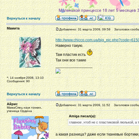
Вернуться к началу
Мамита
Добавлено: 31 марта 2009, 09:58
Заголовок сообщ
http://www.chicco.com.ua/big_pic.php?code=615
Наверно такую.
Там пластик есть
Так они все такие
_________________
*: 14 ноября 2008, 13:10
Сообщения: 90
Вернуться к началу
Айрис
Добавлено: 31 марта 2009, 11:52
Заголовок сообщ
МамаСпец наук тонких,
ученица Ордена
Amiga писал(а):
главное ,чтоб не с пластиковой люлькой, а 
а какая разница? даже если тканевые бортики