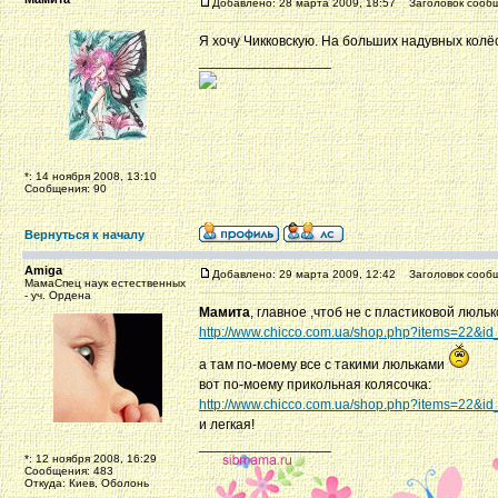
Добавлено: 28 марта 2009, 18:57
Заголовок сообщ
Я хочу Чикковскую. На больших надувных колё
_________________
*: 14 ноября 2008, 13:10
Сообщения: 90
Вернуться к началу
Amiga
Добавлено: 29 марта 2009, 12:42
Заголовок сообщ
МамаСпец наук естественных
- уч. Ордена
Мамита
, главное ,чтоб не с пластиковой люль
http://www.chicco.com.ua/shop.php?items=22&i
а там по-моему все с такими люльками
вот по-моему прикольная колясочка:
http://www.chicco.com.ua/shop.php?items=22&i
и легкая!
_________________
*: 12 ноября 2008, 16:29
Сообщения: 483
Откуда: Киев, Оболонь