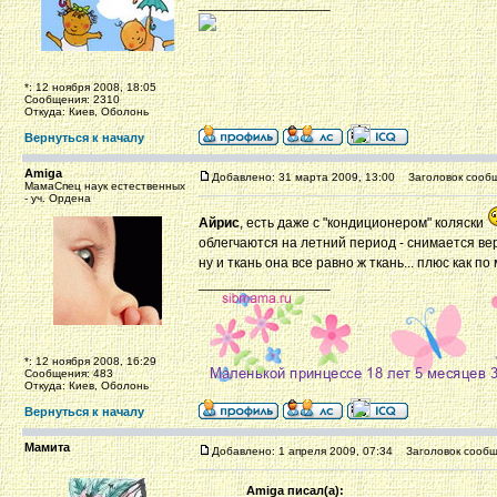
_________________
*: 12 ноября 2008, 18:05
Сообщения: 2310
Откуда: Киев, Оболонь
Вернуться к началу
Amiga
Добавлено: 31 марта 2009, 13:00
Заголовок сообщ
МамаСпец наук естественных
- уч. Ордена
Айрис
, есть даже с "кондиционером" коляски
облегчаются на летний период - снимается верх
ну и ткань она все равно ж ткань... плюс как п
_________________
*: 12 ноября 2008, 16:29
Сообщения: 483
Откуда: Киев, Оболонь
Вернуться к началу
Мамита
Добавлено: 1 апреля 2009, 07:34
Заголовок сообщ
Amiga писал(а):