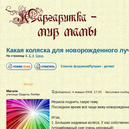
Какая коляска для новорожденного лу
На страницу
1
,
2
,
3
След.
Список форумов
/
Лучшее - детям!
Автор
Магали
Добавлено: 4 января 2009, 17:25
Заголовок сообще
ученица Ордена Любви
Решила поднять такую тему.
Последнее время всё чаще вижу новорожденных
Итак,
1. Большие надувные колёса. У нас собственно
(утрамбованый снег очень неровный)