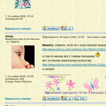
*: 14 ноября 2008, 13:10
Сообщения: 90
Вернуться к началу
Amiga
Добавлено: 29 марта 2009, 12:42
Заголовок сообщ
МамаСпец наук естественных
- уч. Ордена
Мамита
, главное ,чтоб не с пластиковой люль
http://www.chicco.com.ua/shop.php?items=22&i
а там по-моему все с такими люльками
вот по-моему прикольная колясочка:
http://www.chicco.com.ua/shop.php?items=22&i
и легкая!
_________________
*: 12 ноября 2008, 16:29
Сообщения: 483
Откуда: Киев, Оболонь
Вернуться к началу