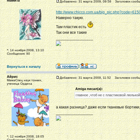
Мамита
Добавлено: 31 марта 2009, 09:58
Заголовок сообщ
http://www.chicco.com.ua/big_pic.php?code=615
Наверно такую.
Там пластик есть
Так они все такие
_________________
*: 14 ноября 2008, 13:10
Сообщения: 90
Вернуться к началу
Айрис
Добавлено: 31 марта 2009, 11:52
Заголовок сообщ
МамаСпец наук тонких,
ученица Ордена
Amiga писал(а):
главное ,чтоб не с пластиковой люлькой
а какая разница? даже если тканевые бортики
_________________
*: 12 ноября 2008, 18:05
Сообщения: 2310