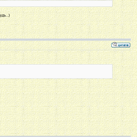
дь...)