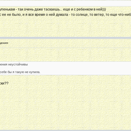
упенькам - так очень даже таскаешь... еще и с ребенком в ней)))
 ее не было, и я все время о ней думала - то солнце, то ветер, то еще что-нибу
ения:
рения неустойчивы
себе бы я такую не купила.
ски??