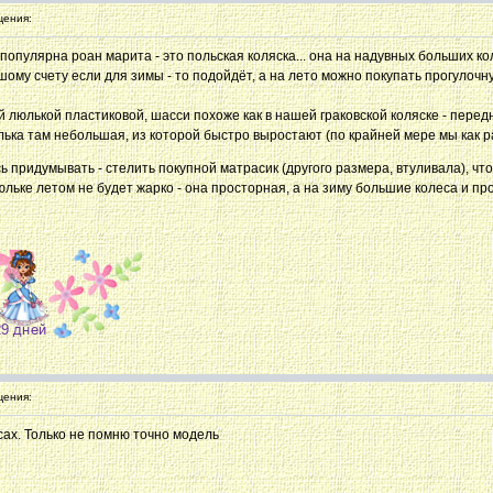
ения:
популярна роан марита - это польская коляска... она на надувных больших ко
шому счету если для зимы - то подойдёт, а на лето можно покупать прогулочн
й люлькой пластиковой, шасси похоже как в нашей граковской коляске - перед
лька там небольшая, из которой быстро выростают (по крайней мере мы как ра
ь придумывать - стелить покупной матрасик (другого размера, втуливала), что
юльке летом не будет жарко - она просторная, а на зиму большие колеса и прог
ения:
сах. Только не помню точно модель