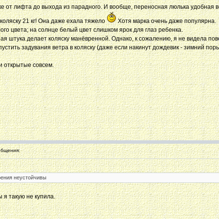
ске от лифта до выхода из парадного. И вообще, переносная люлька удобная 
а коляску 21 кг! Она даже ехала тяжело
Хотя марка очень даже популярна.
лого цвета; на солнце белый цвет слишком ярок ​для глаз ребенка.
ая штука делает коляску манёвренной. Однако, к сожалению, я не видела пов
устить задувания ветра в коляску (даже если накинут дождевик - зимний порыв
ки открытые совсем.
бщения:
рения неустойчивы
ы я такую не купила.