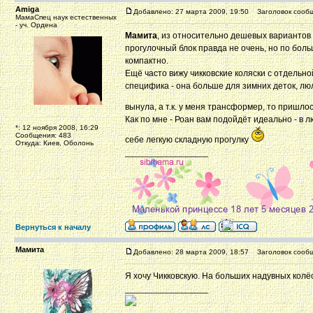
Amiga
Добавлено: 27 марта 2009, 19:50
Заголовок сообщ
МамаСпец наук естественных
- уч. Ордена
Мамита
, из относительно дешевых вариантов 
прогулочный блок правда не очень, но по боль
компактно.
Ещё часто вижу чикковские коляски с отдельно
специфика - она больше для зимних деток, лю
вынула, а т.к. у меня трансформер, то пришлос
Как по мне - Роан вам подойдёт идеально - в л
*: 12 ноября 2008, 16:29
Сообщения: 483
себе легкую складную прогулку
Откуда: Киев, Оболонь
_________________
Вернуться к началу
Мамита
Добавлено: 28 марта 2009, 18:57
Заголовок сообщ
Я хочу Чикковскую. На больших надувных колё
_________________