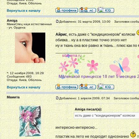
Откуда: Киев, Оболонь
Вернуться к началу
Amiga
Добавлено: 31 марта 2009, 13:00
Заголовок сообщ
МамаСпец наук естественных
- уч. Ордена
Айрис
, есть даже с "кондиционером" коляски
обивка... ну а в пластике точно этого нет
ну и ткань она все равно ж ткань... плюс как п
_________________
*: 12 ноября 2008, 16:29
Сообщения: 483
Откуда: Киев, Оболонь
Вернуться к началу
Мамита
Добавлено: 1 апреля 2009, 07:34
Заголовок сообщ
Amiga писал(а):
есть даже с "кондиционером" коляски
интересно-интересно...
пластик на лето не подходит однозначно
т