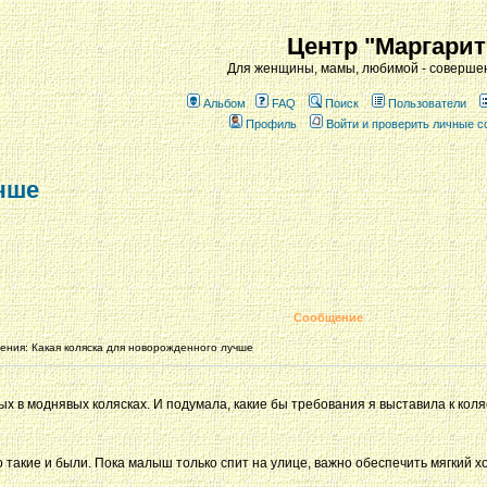
Центр "Маргарит
Для женщины, мамы, любимой - совершен
Альбом
FAQ
Поиск
Пользователи
Профиль
Войти и проверить личные 
чше
Сообщение
ния: Какая коляска для новорожденного лучше
 в моднявых колясках. И подумала, какие бы требования я выставила к коляс
 такие и были. Пока малыш только спит на улице, важно обеспечить мягкий хо