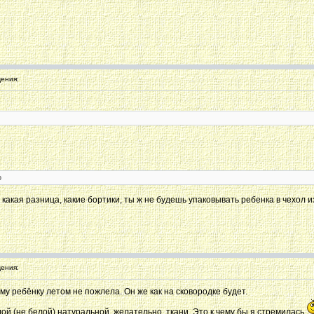
ения:
о
у какая разница, какие бортики, ты ж не будешь упаковывать ребенка в чехол 
ения:
оему ребёнку летом не пожлела. Он же как на сковородке будет.
ой (не белой) натуральной, желательно, ткани. Это к чему бы я стремилась