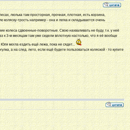
лесах, люлька там просторная, прочная, плотная, есть корзина,
ую коляску-трость например - она и легка и складывается очень
ние колеса сдвоенные-поворотные. Свою нахваливать не буду, т.к. у неё
з к 3-м месяцам там уже сидели вплотную настолько, что я её вообще
 Юля могла ездить ещё лежа, пока не сядет...
улка, а на след. лето, если ещё будете пользоваться коляской - то купите