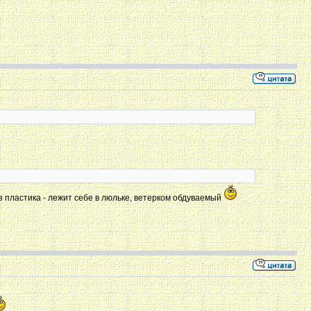
из пластика - лежит себе в люльке, ветерком обдуваемый
.