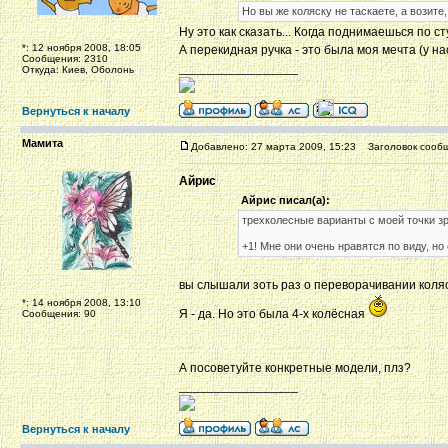
Но вы же коляску не таскаете, а возите,
Ну это как сказать... Когда поднимаешься по ст
*: 12 ноября 2008, 18:05
А перекидная ручка - это была моя мечта (у нас
Сообщения: 2310
_________________
Откуда: Киев, Оболонь
Вернуться к началу
Мамита
Добавлено: 27 марта 2009, 15:23
Заголовок сообщ
Айрис
Айрис писал(а):
трехколесные варианты с моей точки з
+1! Мне они очень нравятся по виду, но 
вы слышали зоть раз о переворачивании коля
*: 14 ноября 2008, 13:10
Я - да. Но это была 4-х колёсная
Сообщения: 90
А посоветуйте конкретные модели, плз?
_________________
Вернуться к началу