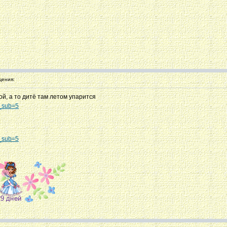
ения:
кой, а то дитё там летом упарится
d_sub=5
d_sub=5