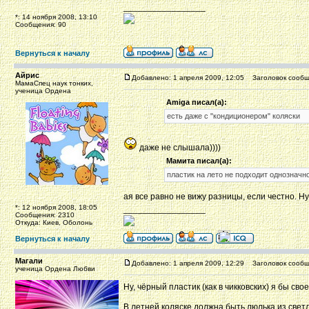
_________________
*: 14 ноября 2008, 13:10
Сообщения: 90
Вернуться к началу
Айрис
Добавлено: 1 апреля 2009, 12:05
Заголовок сообщ
МамаСпец наук тонких,
ученица Ордена
Amiga писал(а):
есть даже с "кондиционером" коляски
даже не слышала))))
Мамита писал(а):
пластик на лето не подходит однозначн
ая все равно не вижу разницы, если честно. Н
*: 12 ноября 2008, 18:05
_________________
Сообщения: 2310
Откуда: Киев, Оболонь
Вернуться к началу
Магали
Добавлено: 1 апреля 2009, 12:29
Заголовок сообщ
ученица Ордена Любви
Ну, чёрный пластик (как в чикковских) я бы св
В летней коляске должна быть люлька из светл