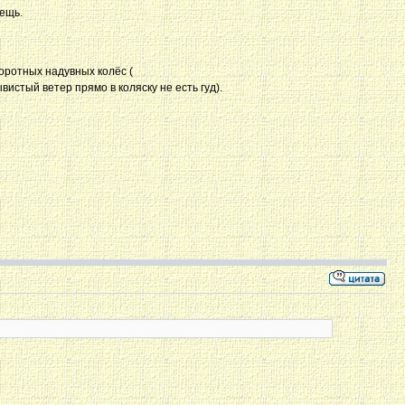
вещь.
оротных надувных колёс (
истый ветер прямо в коляску не есть гуд).