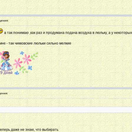
ения:
а так понимаю ,как раз и продумана подача воздуха в люльку, а у некотор
о мне - так чикковские люльки сильно мелкие
ения:
еперь даже не знаю, что выбирать