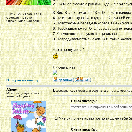
2. Сьёмная люлька с ручками. Удобно при спу
3. Вес. В среднем это 9-13 кг. Однако, я видел
*: 12 ноября 2008, 12:12
Сообщения: 3540
4. Не стоит покупать с ​внутренней обивкой бе
Откуда: Киев, Оболонь
5. Повотротные передние колёса. Очень удобн
6. Перекидная ручка. Она позволяла мне недоп
7. Карманчики или сумка специальная.
8. Непродуваемость с боков. Есть такие коляс
Что я пропустила?
_________________
Я - счастлива!
Вернуться к началу
Айрис
Добавлено: 28 февраля 2009, 17:15
Заголовок соо
МамаСпец наук тонких,
ученица Ордена
Ольга писал(а):
трехколесные варианты с моей точки з
+1! Мне они очень нравятся по виду, но себе б
Ольга писал(а):