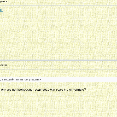
ения:
01
ения:
, а то дитё там летом упарится
, они же не пропускают воду-воздух и тоже уплотненные?