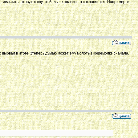
 измельчить готовую кашу, то больше полезного сохраняется. Например, в
о вырвал в итоге(((теперь думаю может ему молоть в кофемолке сначала.