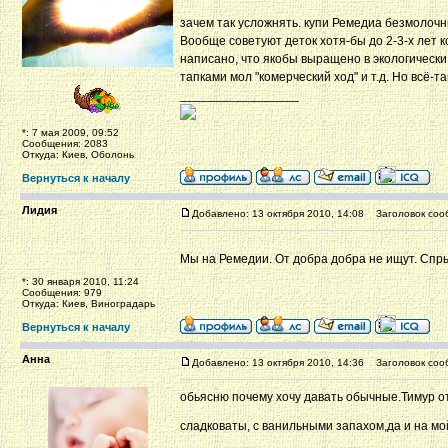
зачем так усложнять. купи Ремедиа безмолочны
Вообще советуют деток хотя-бы до 2-3-х лет 
написано, что якобы выращено в экологически 
тапками мол "комерческий ход" и т.д. Но всё-
_________________
*: 7 мая 2009, 09:52
Сообщения: 2083
Откуда: Киев, Оболонь
Вернуться к началу
Лидия
Добавлено: 13 октября 2010, 14:08
Заголовок соо
Мы на Ремедии. От добра добра не ищут. Спр
*: 30 января 2010, 11:24
Сообщения: 979
Откуда: Киев, Виноградарь
Вернуться к началу
Анна
Добавлено: 13 октября 2010, 14:36
Заголовок соо
обьясню почему хочу давать обычные.Тимур от
сладковаты, с ванильными запахом,да и на мо