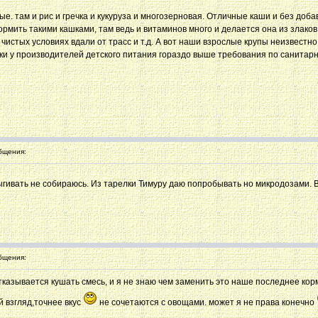
е. там и рис и гречка и кукуруза и многозерновая. Отличные каши и без добав
кормить такими кашками, там ведь и витаминов много и делается она из злако
чистых условиях вдали от трасс и т.д. А вот наши взрослые крупы неизвестно
таки у производителей детского питания гораздо выше требования по санитарн
бщения:
ыгивать не собираюсь. Из тарелки Тимуру даю попробывать но микродозами.
бщения:
казывается кушать смесь, и я не знаю чем заменить это наше последнее ко
й взгляд,точнее вкус
не сочетаются с овощами. может я не права конечно