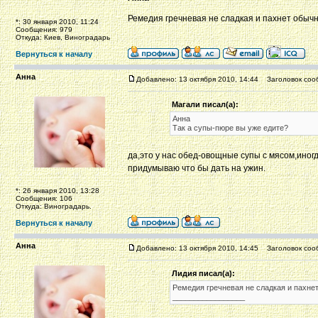
Ремедия гречневая не сладкая и пахнет обычн
*: 30 января 2010, 11:24
Сообщения: 979
Откуда: Киев, Виноградарь
Вернуться к началу
Анна
Добавлено: 13 октября 2010, 14:44
Заголовок соо
Магали писал(а):
Анна
Так а супы-пюре вы уже едите?
да,это у нас обед-овощные супы с мясом,иног
придумываю что бы дать на ужин.
*: 26 января 2010, 13:28
Сообщения: 106
Откуда: Виноградарь.
Вернуться к началу
Анна
Добавлено: 13 октября 2010, 14:45
Заголовок соо
Лидия писал(а):
Ремедия гречневая не сладкая и пахне
_________________