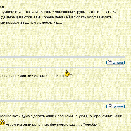
ок.
в лучшего качества, чем обычные магазинные крупы. Вот в кашах Беби
 где выращиваются и т.д. Короче меня сейчас опять могут закидать
ым нормам и т.д., чем у взрослых каш.
 Вчера например ему Артек понравился
))
рмление,вот и думаю давать каши с овощами на ужин,но коробочные каши
утром мы едим молочные фрутковые каши из "коробки".