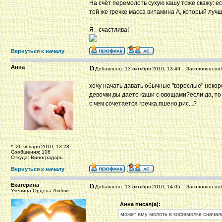
На счёт перемолоть сухую кашу тоже скажу: ес
той же гречке масса витамина А, который лучш
_________________
Я - счастлива!
Вернуться к началу
Анна
Добавлено: 13 октября 2010, 13:49
Заголовок соо
хочу начать давать обычные "взрослые" некор
девочки,вы даете каши с овощами?если да, то
с чем сочетается гречка,пшено,рис...?
*: 26 января 2010, 13:28
Сообщения: 106
Откуда: Виноградарь.
Вернуться к началу
Екатерина
Добавлено: 13 октября 2010, 14:05
Заголовок соо
Ученица Ордена Любви
Анна писал(а):
может ему молоть в кофемолке сначал