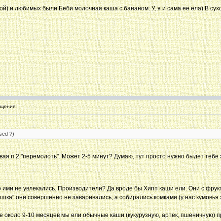
й) и любимых были Беби молочная каша с бананом. У, я и сама ее ела) В сухо
щения:
sed ?)
ая п.2 "перемолоть". Может 2-5 минут? Думаю, тут просто нужно быдет тебе
 ими не увлекались. Производители? Да вроде бы Хипп каши ели. Они с фрук
шка" они совершенно не заваривались, а собирались комками (у нас кумовья 
уже около 9-10 месяцев мы ели обычные каши (кукурузную, артек, пшеничную) 