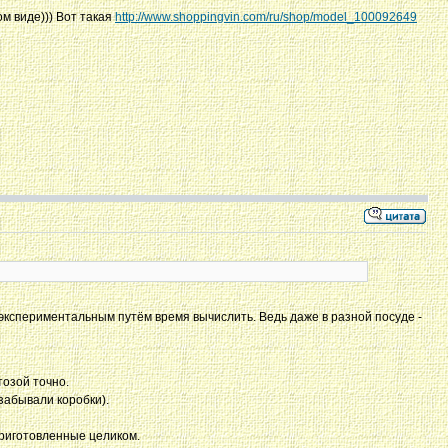
м виде))) Вот такая
http://www.shoppingvin.com/ru/shop/model_100092649
 экспериментальным путём время вычислить. Ведь даже в разной посуде -
тозой точно.
забывали коробки).
приготовленные целиком.