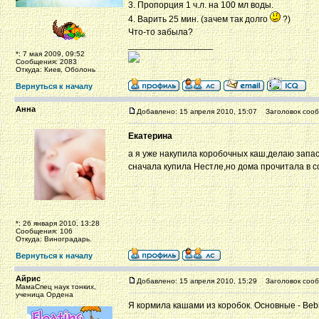
3. Пропорция 1 ч.л. на 100 мл воды.
4. Варить 25 мин. (зачем так долго
?)
Что-то забыла?
_________________
*: 7 мая 2009, 09:52
Сообщения: 2083
Откуда: Киев, Оболонь
Вернуться к началу
Анна
Добавлено: 15 апреля 2010, 15:07
Заголовок сооб
Екатерина
а я уже накупила коробочных каш,делаю запа
сначала купила Нестле,но дома прочитала в с
*: 26 января 2010, 13:28
Сообщения: 106
Откуда: Виноградарь.
Вернуться к началу
Айрис
Добавлено: 15 апреля 2010, 15:29
Заголовок сооб
МамаСпец наук тонких,
ученица Ордена
Я кормила кашами из коробок. Основные - Bebi