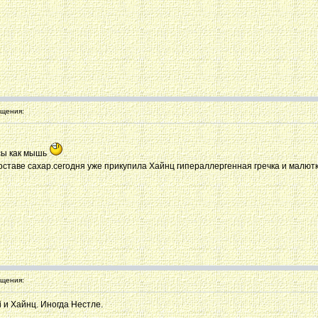
щения:
сы как мышь
оставе сахар.сегодня уже прикупила Хайнц гипераллергенная гречка и малютк
щения:
 и Хайнц. Иногда Нестле.