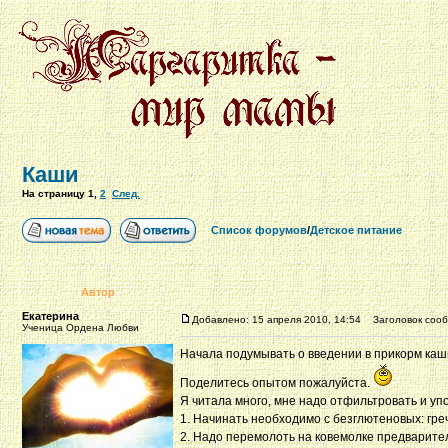
Каши
На страницу
1
,
2
След.
Список форумов
/
Детское питание
Автор
Екатерина
Добавлено: 15 апреля 2010, 14:54
Заголовок сооб
Ученица Ордена Любви
Начала подумывать о введении в прикорм каш
Поделитесь опытом пожалуйста.
Я читала много, мне надо отфильтровать и уп
1. Начинать необходимо с безглютеновых: гречк
2. Надо перемолоть на ковемолке предварите