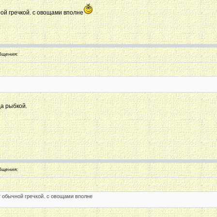
ой гречкой. с овощами вполне
бщения:
да рыбкой.
бщения:
т обычной гречкой. с овощами вполне