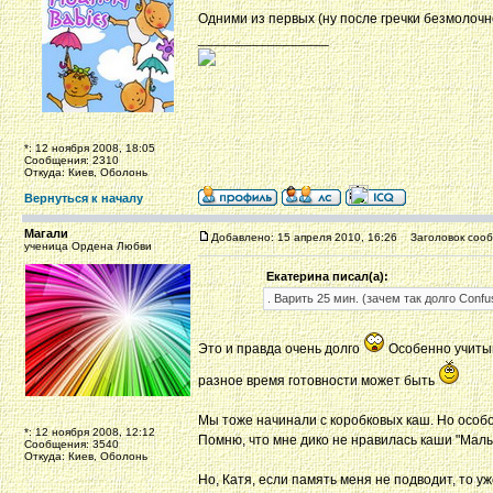
Одними из первых (ну после гречки безмолочно
_________________
*: 12 ноября 2008, 18:05
Сообщения: 2310
Откуда: Киев, Оболонь
Вернуться к началу
Магали
Добавлено: 15 апреля 2010, 16:26
Заголовок сооб
ученица Ордена Любви
Екатерина писал(а):
. Варить 25 мин. (зачем так долго Confu
Это и правда очень долго
Особенно учитыв
разное время готовности может быть
Мы тоже начинали с коробковых каш. Но особо
*: 12 ноября 2008, 12:12
Помню, что мне дико не нравилась каши "Малы
Сообщения: 3540
Откуда: Киев, Оболонь
Но, Катя, если память меня не подводит, то 