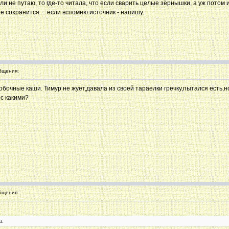
ли не путаю, то где-то читала, что если сварить целые зёрнышки, а уж потом
е сохранится.... если вспомню источник - напишу.
бщения:
обочные каши. Тимур не жует,давала из своей тараелки гречку,пытался есть,н
 с какими?
бщения:
а.