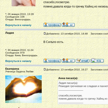
спасибо,посмотрю.
помню,давала когда-то гречку Хайнц из низкоа
*: 26 января 2010, 13:28
Сообщения: 106
Откуда: Виноградарь.
Вернуться к началу
Лидия
Добавлено: 13 октября 2010, 14:48
Заголовок соо
В Сильпо есть.
*: 30 января 2010, 11:24
Сообщения: 979
Откуда: Киев, Виноградарь
Вернуться к началу
Екатерина
Добавлено: 13 октября 2010, 16:27
Заголовок соо
Ученица Ордена Любви
Анна писал(а):
Лидия писал(а):
Ремедия гречневая не сладкая и пахне
_________________
спасибо,посмотрю.
помню,давала когда-то гречку Хайнц из
_________________