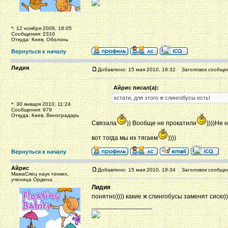
*: 12 ноября 2008, 18:05
Сообщения: 2310
Откуда: Киев, Оболонь
Вернуться к началу
Лидия
Добавлено: 15 мая 2010, 19:32
Заголовок сообще
Айрис писал(а):
кстати, для этого ж слингобусы есть!
*: 30 января 2010, 11:24
Сообщения: 979
Откуда: Киев, Виноградарь
Связала
)) Вообще не прокатили
))))Не
вот тогда мы их тягаем
))))
Вернуться к началу
Айрис
Добавлено: 15 мая 2010, 19:34
Заголовок сообще
МамаСпец наук тонких,
ученица Ордена
Лидия
понятно)))) какие ж слингобусы заменят сисю)))))
_________________