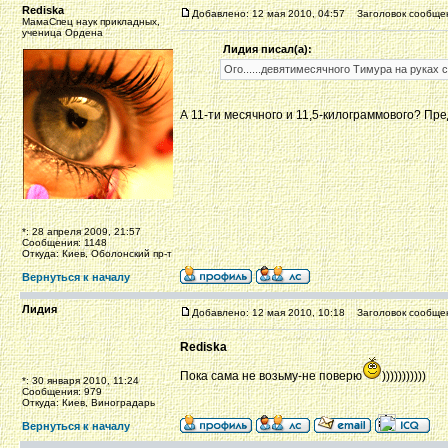
Rediska
Добавлено: 12 мая 2010, 04:57
Заголовок сообще
МамаСпец наук прикладных,
ученица Ордена
Лидия писал(а):
Ого......девятимесячного Тимура на руках 
А 11-ти месячного и 11,5-килограммового? П
*: 28 апреля 2009, 21:57
Сообщения: 1148
Откуда: Киев, Оболонский пр-т
Вернуться к началу
Лидия
Добавлено: 12 мая 2010, 10:18
Заголовок сообще
Rediska
Пока сама не возьму-не поверю
)))))))))))
*: 30 января 2010, 11:24
Сообщения: 979
Откуда: Киев, Виноградарь
Вернуться к началу