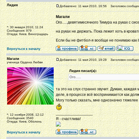
Лидия
Добавлено: 11 мая 2010, 16:56
Заголовок сообщен
Магали
Ого......девятимесячного Тимура на руках с си
*: 30 января 2010, 11:24
Сообщения: 979
на руках не держать. Пока лежит хоть в кроват
Откуда: Киев, Виноградарь
Если бы не фитбол-я вообще не понимаю как 
Вернуться к началу
Магали
Добавлено: 11 мая 2010, 19:28
Заголовок сообщен
ученица Ордена Любви
Лидия писал(а):
Ого......
та это на слух странно звучит. Думаю, каждая
деле, в процессе всё воспринимается как дол
Могу только сказать, мне однозначно тяжелее
_________________
*: 12 ноября 2008, 12:12
Сообщения: 3540
Я - счастлива!
Откуда: Киев, Оболонь
Вернуться к началу