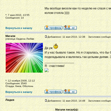
Мы вообще висели как-то неделю не слазя с 
колом стояла )))))
*: 7 мая 2010, 13:55
Сообщения: 14
Вернуться к началу
Магали
Добавлено: 11 мая 2010, 12:38
Заголовок сообщен
ученица Ордена Любви
Да уж
И у нас бывало такое. Но я старалась, что бы
подкладывала и валялись так целыми днями. З
_________________
Я - счастлива!
*: 12 ноября 2008, 12:12
Сообщения: 3540
Откуда: Киев, Оболонь
Вернуться к началу
Лидия
Добавлено: 11 мая 2010, 14:48
Заголовок сообщен
Магали писал(а):