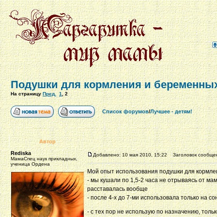
Подушки для кормления и беременных
На страницу
Пред.
1
,
2
Список форумов
/
Лучшее - детям!
Автор
Rediska
Добавлено: 10 мая 2010, 15:22
Заголовок сообще
МамаСпец наук прикладных,
ученица Ордена
Мой опыт использования подушки для кормлени
- мы кушали по 1,5-2 часа не отрываясь от ма
расставалась вообще
- после 4-х до 7-ми использовала только на со
- с тех пор не использую по назначению, тольк