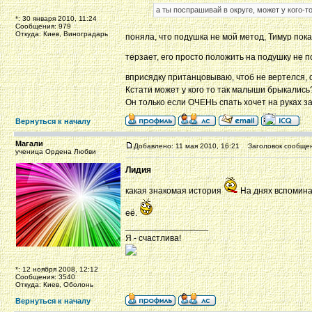
а ты поспрашивай в округе, может у кого-т
*: 30 января 2010, 11:24
Сообщения: 979
Откуда: Киев, Виноградарь
поняла, что подушка не мой метод, Тимур пока
терзает, его просто положить на подушку не п
вприсядку пританцовываю, чтоб не вертелся, 
Кстати может у кого то так малыши брыкались
Он только если ОЧЕНЬ спать хочет на руках з
Вернуться к началу
Магали
Добавлено: 11 мая 2010, 16:21
Заголовок сообщен
ученица Ордена Любви
Лидия
какая знакомая история
На днях вспоминал
её.
_________________
Я - счастлива!
*: 12 ноября 2008, 12:12
Сообщения: 3540
Откуда: Киев, Оболонь
Вернуться к началу