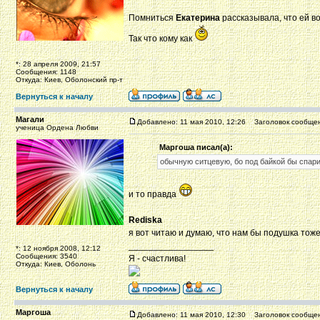
Помниться
Екатерина
рассказывала, что ей во
Так что кому как
*: 28 апреля 2009, 21:57
Сообщения: 1148
Откуда: Киев, Оболонский пр-т
Вернуться к началу
Магали
Добавлено: 11 мая 2010, 12:26
Заголовок сообщен
ученица Ордена Любви
Маргоша писал(а):
обычную ситцевую, бо под байкой бы спар
и то правда
Rediska
я вот читаю и думаю, что нам бы подушка тож
_________________
*: 12 ноября 2008, 12:12
Сообщения: 3540
Я - счастлива!
Откуда: Киев, Оболонь
Вернуться к началу
Маргоша
Добавлено: 11 мая 2010, 12:30
Заголовок сообщен