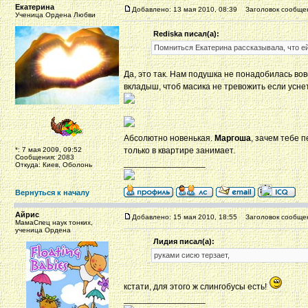
Екатерина
Добавлено: 13 мая 2010, 08:39
Заголовок сообще
Ученица Ордена Любви
Rediska писал(а):
Помниться Екатерина рассказывала, что ей
Да, это так. Нам подушка не понадобилась вов
вкладыш, чтоб масика не тревожить если усне
Абсолютно новенькая.
Маргоша
, зачем тебе 
*: 7 мая 2009, 09:52
только в квартире занимает.
Сообщения: 2083
_________________
Откуда: Киев, Оболонь
Вернуться к началу
Айрис
Добавлено: 15 мая 2010, 18:55
Заголовок сообще
МамаСпец наук тонких,
ученица Ордена
Лидия писал(а):
руками сисю терзает,
кстати, для этого ж слингобусы есть!
_________________