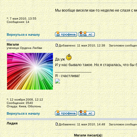
Мы вообще висели как-то неделю не слазя с 
*: 7 мая 2010, 13:55
Сообщения: 14
Вернуться к началу
Магали
Добавлено: 11 мая 2010, 12:38
Заголовок сообщен
ученица Ордена Любви
Да уж
И у нас бывало такое. Но я старалась, что бы
_________________
Я - счастлива!
*: 12 ноября 2008, 12:12
Сообщения: 3540
Откуда: Киев, Оболонь
Вернуться к началу
Лидия
Добавлено: 11 мая 2010, 14:48
Заголовок сообщен
Магали писал(а):