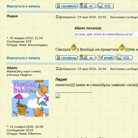
Вернуться к началу
Лидия
Добавлено: 15 мая 2010, 19:32
Заголовок сообще
Айрис писал(а):
кстати, для этого ж слингобусы есть!
*: 30 января 2010, 11:24
Сообщения: 979
Откуда: Киев, Виноградарь
Связала
)) Вообще не прокатили
))))Не
Вернуться к началу
Айрис
Добавлено: 15 мая 2010, 19:34
Заголовок сообще
МамаСпец наук тонких,
ученица Ордена
Лидия
понятно)))) какие ж слингобусы заменят сисю)))))
_________________
*: 12 ноября 2008, 18:05
Сообщения: 2310
Откуда: Киев, Оболонь