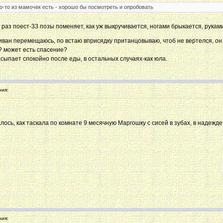
го-то из мамочек есть - хорошо бы посмотреть и опробовать
 раз поест-33 позы поменяет, как уж выкручивается, ногами брыкается, руками
а диван перемещаюсь, по встаю вприсядку пританцовываю, чтоб не вертелся, о
? может есть спасение?
асыпает спокойно после еды, в остальных случаях-как юла.
ия:
ось, как таскала по комнате 9 месячную Маргошку с сисей в зубах, в надежде
ия: