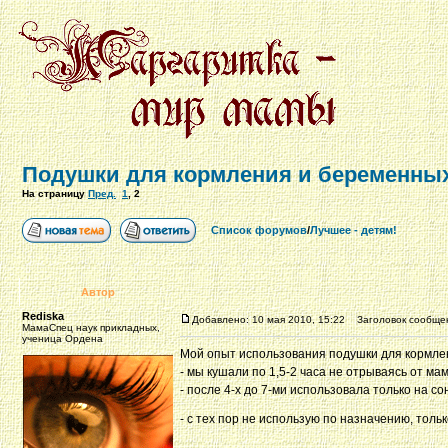
Подушки для кормления и беременных
На страницу
Пред.
1
,
2
Список форумов
/
Лучшее - детям!
Автор
Rediska
Добавлено: 10 мая 2010, 15:22
Заголовок сообще
МамаСпец наук прикладных,
ученица Ордена
Мой опыт использования подушки для кормлени
- мы кушали по 1,5-2 часа не отрываясь от м
- после 4-х до 7-ми использовала только на со
- с тех пор не использую по назначению, тольк