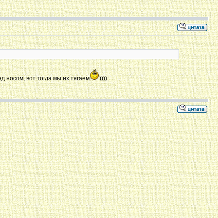
ед носом, вот тогда мы их тягаем
))))