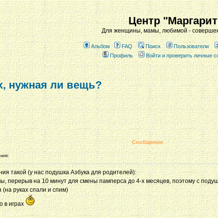
Центр "Маргарит
Для женщины, мамы, любимой - совершен
Альбом
FAQ
Поиск
Пользователи
Профиль
Войти и проверить личные 
, нужная ли вещь?
Сообщение
ния:
я такой (у нас подушка Азбука для родителей):
амы, перерыв на 10 минут для смены памперса до 4-х месяцев, поэтому с поду
н (на руках спали и спим)
о в играх