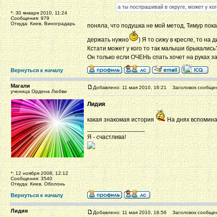
а ты поспрашивай в округе, может у ко
*: 30 января 2010, 11:24
Сообщения: 979
Откуда: Киев, Виноградарь
поняла, что подушка не мой метод, Тимур пока
держать нужно
) Я то сижу в кресле, то н
Кстати может у кого то так малыши брыкались
Он только если ОЧЕНЬ спать хочет на руках з
Вернуться к началу
Магали
Добавлено: 11 мая 2010, 16:21
Заголовок сообщен
ученица Ордена Любви
Лидия
какая знакомая история
На днях вспоминал
_________________
Я - счастлива!
*: 12 ноября 2008, 12:12
Сообщения: 3540
Откуда: Киев, Оболонь
Вернуться к началу
Лидия
Добавлено: 11 мая 2010, 16:56
Заголовок сообщен