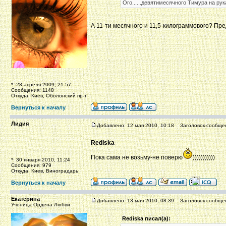
Ого......девятимесячного Тимура на ру
А 11-ти месячного и 11,5-килограммового? П
*: 28 апреля 2009, 21:57
Сообщения: 1148
Откуда: Киев, Оболонский пр-т
Вернуться к началу
Лидия
Добавлено: 12 мая 2010, 10:18
Заголовок сообще
Rediska
Пока сама не возьму-не поверю
)))))))))))
*: 30 января 2010, 11:24
Сообщения: 979
Откуда: Киев, Виноградарь
Вернуться к началу
Екатерина
Добавлено: 13 мая 2010, 08:39
Заголовок сообще
Ученица Ордена Любви
Rediska писал(а):