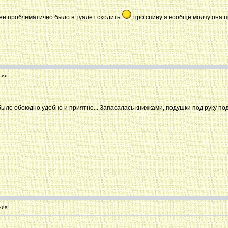
мен проблематично было в туалет сходить
про спину я вообще молчу она пр
ия:
 было обоюдно удобно и приятно... Запасалась книжками, подушки под руку п
ия: