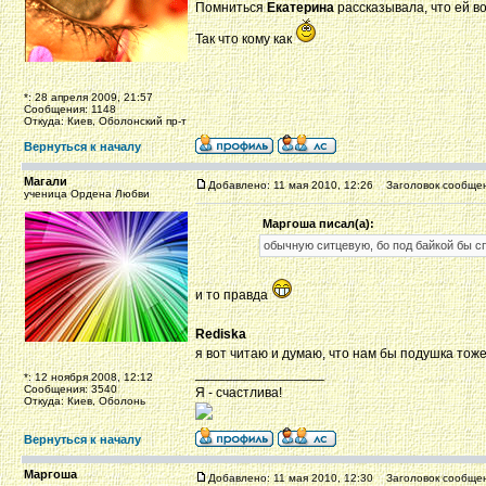
Помниться
Екатерина
рассказывала, что ей во
Так что кому как
*: 28 апреля 2009, 21:57
Сообщения: 1148
Откуда: Киев, Оболонский пр-т
Вернуться к началу
Магали
Добавлено: 11 мая 2010, 12:26
Заголовок сообщен
ученица Ордена Любви
Маргоша писал(а):
обычную ситцевую, бо под байкой бы с
и то правда
Rediska
я вот читаю и думаю, что нам бы подушка тож
_________________
*: 12 ноября 2008, 12:12
Сообщения: 3540
Я - счастлива!
Откуда: Киев, Оболонь
Вернуться к началу
Маргоша
Добавлено: 11 мая 2010, 12:30
Заголовок сообщен