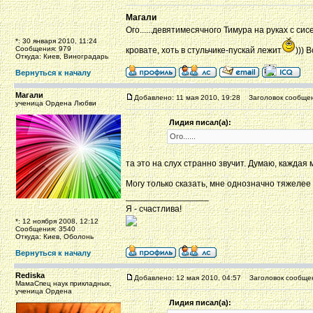
Магали
Ого......девятимесячного Тимура на руках с си
*: 30 января 2010, 11:24
Сообщения: 979
кровате, хоть в стульчике-пускай лежит
))) 
Откуда: Киев, Виноградарь
Вернуться к началу
Магали
Добавлено: 11 мая 2010, 19:28
Заголовок сообщен
ученица Ордена Любви
Лидия писал(а):
Ого......
та это на слух странно звучит. Думаю, каждая
Могу только сказать, мне однозначно тяжелее
_________________
Я - счастлива!
*: 12 ноября 2008, 12:12
Сообщения: 3540
Откуда: Киев, Оболонь
Вернуться к началу
Rediska
Добавлено: 12 мая 2010, 04:57
Заголовок сообще
МамаСпец наук прикладных,
ученица Ордена
Лидия писал(а):