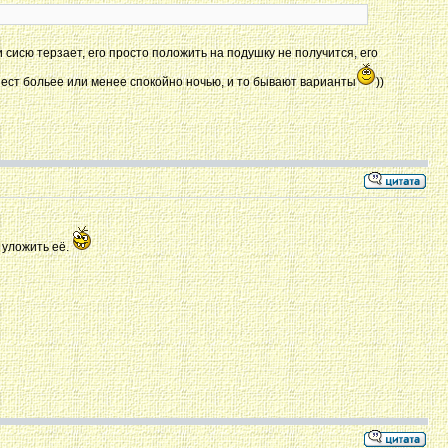
 сисю терзает, его просто положить на подушку не получится, его
н ест больее или менее спокойно ночью, и то бывают варианты
))
 уложить её.