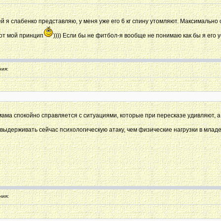
сей я слабенко представляю, у меня уже его 6 кг спину утомляют. Максимально
Вот мой принцип
)))) Если бы не фитбол-я вообще не понимаю как бы я его
ия:
 мама спокойно справляется с ситуациями, которые при пересказе удивляют, а
 выдерживать сейчас психологическую атаку, чем физические нагрузки в млад
ния: