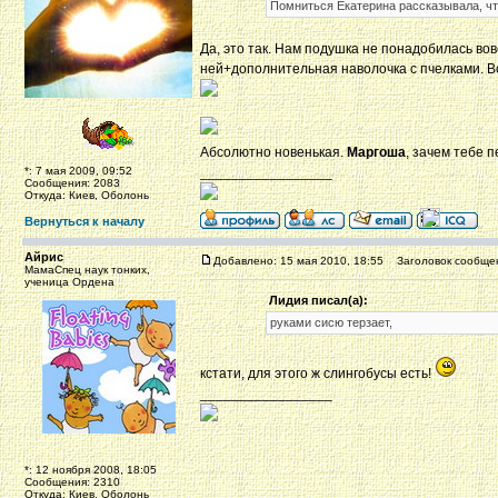
Помниться Екатерина рассказывала, что
Да, это так. Нам подушка не понадобилась вов
ней+дополнительная наволочка с пчелками. Во
Абсолютно новенькая.
Маргоша
, зачем тебе 
*: 7 мая 2009, 09:52
_________________
Сообщения: 2083
Откуда: Киев, Оболонь
Вернуться к началу
Айрис
Добавлено: 15 мая 2010, 18:55
Заголовок сообще
МамаСпец наук тонких,
ученица Ордена
Лидия писал(а):
руками сисю терзает,
кстати, для этого ж слингобусы есть!
_________________
*: 12 ноября 2008, 18:05
Сообщения: 2310
Откуда: Киев, Оболонь