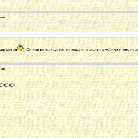
ния:
 наш метод
)) Он ими интерисуется, но когда они висят на мобиле у него пер
ния:
)))))))))