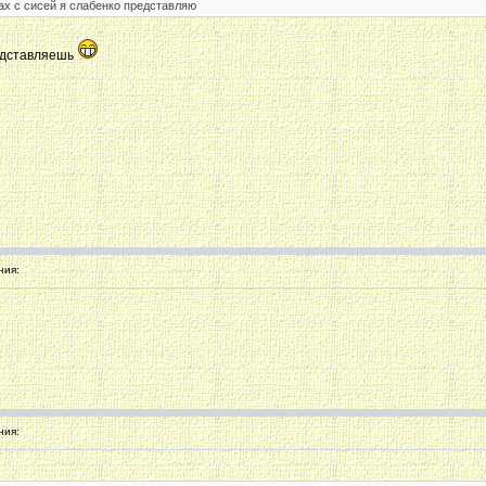
ках с сисей я слабенко представляю
редставляешь
ния:
ния: