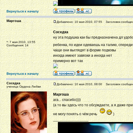
Вернуться к началу
Маргоша
Добавлено: 10 мая 2010, 07:55
Заголовок сообщен
Соседка
ну эта подушка как бы предназначена дл удоб
*: 7 мая 2010, 13:55
ребенка, по идеи одеваешь на талию, спереди
Сообщения: 14
чаще они выглядят в форме подковы
иногда имеют завязки а иногда нет
примерно вот так
Вернуться к началу
Соседка
Добавлено: 10 мая 2010, 08:00
Заголовок сообщен
ученица Ордена Любви
Маргоша
ага... спасибо))))
(а то вы здесь что то обсуждаете, а я даже п
не могу понять о чём речь
)
_________________