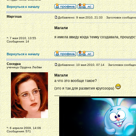
Вернуться к началу
Маргоша
Добавлено: 9 мая 2010, 21:33
Заголовок сообщени
Магали
я имела ввиду когда темку создавала, прошур
*: 7 мая 2010, 13:55
Сообщения: 14
Вернуться к началу
Соседка
Добавлено: 10 мая 2010, 07:14
Заголовок сообщен
ученица Ордена Любви
Магали
а что это вообще такое?
(это я так для развития кругозора)
_________________
*: 6 апреля 2009, 14:06
Сообщения: 571