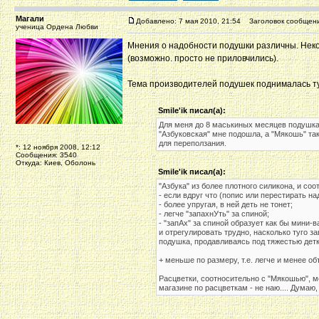
Магали
Добавлено: 7 мая 2010, 21:54
Заголовок сообщени
ученица Ордена Любви
Мнения о надобности подушки различны. Некот
(возможно. просто не приловчились).
Тема производителей подушек поднималась т
Smile'ik писал(а):
Для меня до 8 маськиных месяцев подушка
"Азбуковская" мне подошла, а "Мякошь" так
для переползания.
*: 12 ноября 2008, 12:12
Сообщения: 3540
Откуда: Киев, Оболонь
Smile'ik писал(а):
"Азбука" из более плотного силикона, и соо
- если вдруг что (попис или перестирать н
- более упругая, в ней деть не тонет;
- легче "запахнУть" за спиной;
- "запАх" за спиной образует как бы мини-в
и отрегулировать трудно, насколько туго з
подушка, продавливаясь под тяжестью детки
+ меньше по размеру, т.е. легче и менее о
Расцветки, соотносительно с "Мякошью", ме
магазине по расцветкам - не наю.... Думаю
_________________