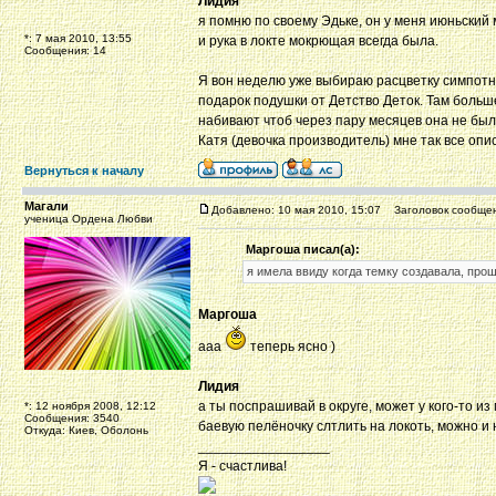
Лидия
я помню по своему Эдьке, он у меня июньский м
*: 7 мая 2010, 13:55
и рука в локте мокрющая всегда была.
Сообщения: 14
Я вон неделю уже выбираю расцветку симпотну
подарок подушки от Детство Деток. Там больше
набивают чтоб через пару месяцев она не был
Катя (девочка производитель) мне так все опи
Вернуться к началу
Магали
Добавлено: 10 мая 2010, 15:07
Заголовок сообщен
ученица Ордена Любви
Маргоша писал(а):
я имела ввиду когда темку создавала, про
Маргоша
ааа
теперь ясно )
Лидия
а ты поспрашивай в округе, может у кого-то и
*: 12 ноября 2008, 12:12
Сообщения: 3540
баевую пелёночку слтлить на локоть, можно и
Откуда: Киев, Оболонь
_________________
Я - счастлива!