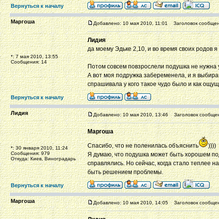
Вернуться к началу
Маргоша
Добавлено: 10 мая 2010, 11:01
Заголовок сообщен
Лидия
да моему Эдьке 2,10, и во время своих родов 
*: 7 мая 2010, 13:55
Сообщения: 14
Потом совсем повзрослели подушка не нужна 
А вот моя подружка забеременела, и я выбираю 
спрашивала у кого такое чудо было и как ощу
Вернуться к началу
Лидия
Добавлено: 10 мая 2010, 13:46
Заголовок сообщен
Маргоша
Спасибо, что не поленилась объяснить
))))
*: 30 января 2010, 11:24
Сообщения: 979
Я думаю, что подушка может быть хорошем под
Откуда: Киев, Виноградарь
справлялись. Но сейчас, когда стало теплее на
быть решением проблемы.
Вернуться к началу
Маргоша
Добавлено: 10 мая 2010, 14:05
Заголовок сообщен