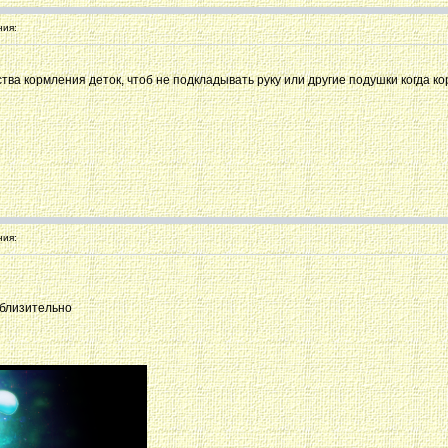
ия:
ства кормления деток, чтоб не подкладывать руку или другие подушки когда 
ия:
риблизительно