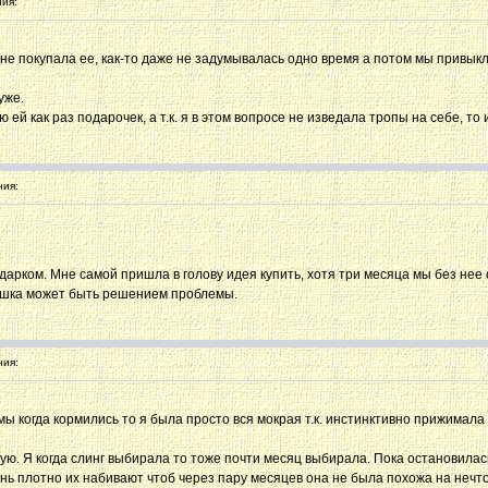
ия:
я не покупала ее, как-то даже не задумывалась одно время а потом мы привыкл
уже.
ей как раз подарочек, а т.к. я в этом вопросе не изведала тропы на себе, то
ия:
рком. Мне самой пришла в голову идея купить, хотя три месяца мы без нее с
одушка может быть решением проблемы.
ия:
ы когда кормились то я была просто вся мокрая т.к. инстинктивно прижимала е
ю. Я когда слинг выбирала то тоже почти месяц выбирала. Пока остановилась 
ень плотно их набивают чтоб через пару месяцев она не была похожа на нечт