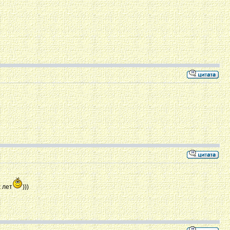
х лет
)))