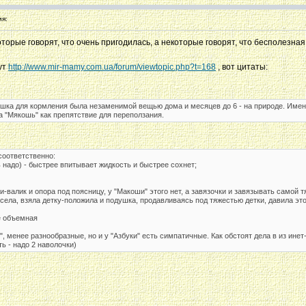
я:
рые говорят, что очень пригодилась, а некоторые говорят, что бесполезная 
ут
http://www.mir-mamy.com.ua/forum/viewtopic.php?t=168
, вот цитаты:
шка для кормления была незаменимой вещью дома и месяцев до 6 - на природе. Именн
а "Мякошь" как препятствие для переползания.
 соответственно:
ь надо) - быстрее впитывает жидкость и быстрее сохнет;
ни-валик и опора под поясницу, у "Макоши" этого нет, а завязочки и завязывать самой т
села, взяла детку-положила и подушка, продавливаясь под тяжестью детки, давила это
ее объемная
 менее разнообразные, но и у "Азбуки" есть симпатичные. Как обстоят дела в из инет-
ь - надо 2 наволочки)