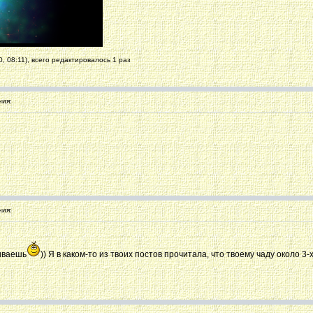
, 08:11), всего редактировалось 1 раз
ия:
ия:
иваешь
)) Я в каком-то из твоих постов прочитала, что твоему чаду около 3-