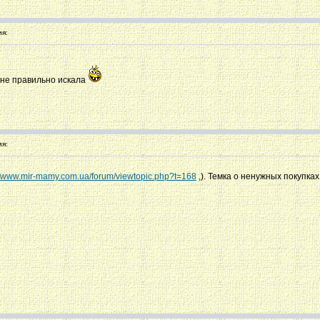
я:
 не правильно искала
я:
://www.mir-mamy.com.ua/forum/viewtopic.php?t=168
,). Темка о ненужных покупка