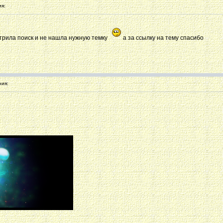
я:
стрила поиск и не нашла нужную темку
а за ссылку на тему спасибо
ия: