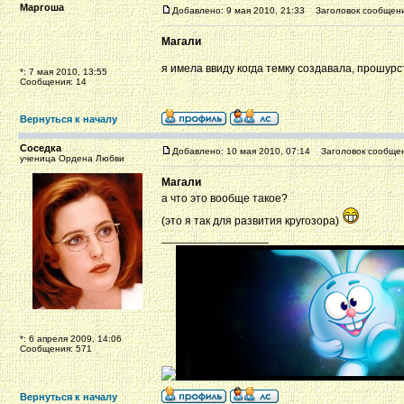
Маргоша
Добавлено: 9 мая 2010, 21:33
Заголовок сообщени
Магали
я имела ввиду когда темку создавала, прошур
*: 7 мая 2010, 13:55
Сообщения: 14
Вернуться к началу
Соседка
Добавлено: 10 мая 2010, 07:14
Заголовок сообщен
ученица Ордена Любви
Магали
а что это вообще такое?
(это я так для развития кругозора)
_________________
*: 6 апреля 2009, 14:06
Сообщения: 571
Вернуться к началу