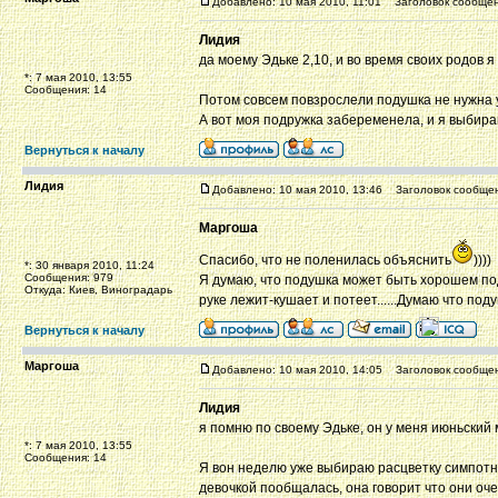
Добавлено: 10 мая 2010, 11:01
Заголовок сообщен
Лидия
да моему Эдьке 2,10, и во время своих родов 
*: 7 мая 2010, 13:55
Сообщения: 14
Потом совсем повзрослели подушка не нужна 
А вот моя подружка забеременела, и я выбираю 
Вернуться к началу
Лидия
Добавлено: 10 мая 2010, 13:46
Заголовок сообщен
Маргоша
Спасибо, что не поленилась объяснить
))))
*: 30 января 2010, 11:24
Сообщения: 979
Я думаю, что подушка может быть хорошем пода
Откуда: Киев, Виноградарь
руке лежит-кушает и потеет......Думаю что п
Вернуться к началу
Маргоша
Добавлено: 10 мая 2010, 14:05
Заголовок сообщен
Лидия
я помню по своему Эдьке, он у меня июньский м
*: 7 мая 2010, 13:55
Сообщения: 14
Я вон неделю уже выбираю расцветку симпотну
девочкой пообщалась, она говорит что они оч