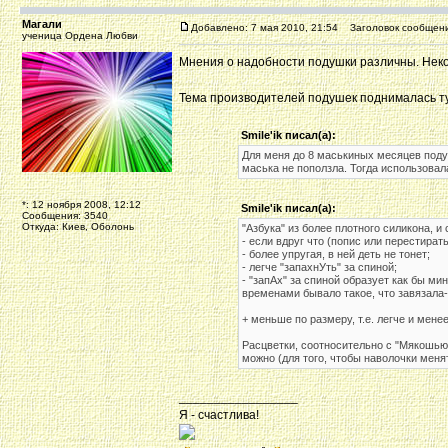
Магали
Добавлено: 7 мая 2010, 21:54
Заголовок сообщени
ученица Ордена Любви
Мнения о надобности подушки различны. Некото
Тема производителей подушек поднималась т
Smile'ik писал(а):
Для меня до 8 маськиных месяцев поду
маська не поползла. Тогда использовал
*: 12 ноября 2008, 12:12
Smile'ik писал(а):
Сообщения: 3540
Откуда: Киев, Оболонь
"Азбука" из более плотного силикона, и
- если вдруг что (попис или перестират
- более упругая, в ней деть не тонет;
- легче "запахнУть" за спиной;
- "запАх" за спиной образует как бы ми
временами бывало такое, что завязала-
+ меньше по размеру, т.е. легче и мен
Расцветки, соотносительно с "Мякошью",
можно (для того, чтобы наволочки менят
_________________
Я - счастлива!