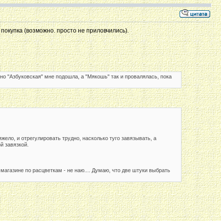
покупка (возможно. просто не приловчились).
о "Азбуковская" мне подошла, а "Мякошь" так и провалялась, пока
яжело, и отрегулировать трудно, насколько туго завязывать, а
й завязкой.
магазине по расцветкам - не наю.... Думаю, что две штуки выбрать