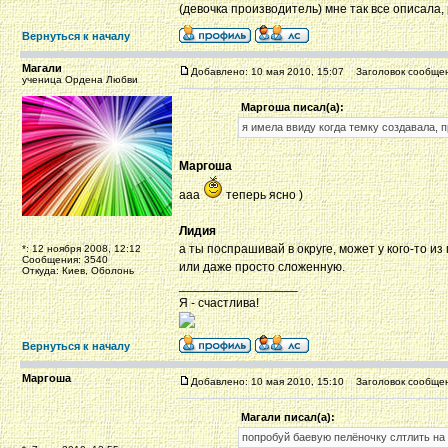
(девочка производитель) мне так все описала,
Вернуться к началу
Магали
Добавлено: 10 мая 2010, 15:07
Заголовок сообщен
ученица Ордена Любви
Маргоша писал(а):
я имела ввиду когда темку создавала, 
Маргоша
ааа
теперь ясно )
Лидия
а ты поспрашивай в округе, может у кого-то и
*: 12 ноября 2008, 12:12
Сообщения: 3540
или даже просто сложенную.
Откуда: Киев, Оболонь
_________________
Я - счастлива!
Вернуться к началу
Маргоша
Добавлено: 10 мая 2010, 15:10
Заголовок сообщен
Магали писал(а):
попробуй баевую пелёночку слтлить на 