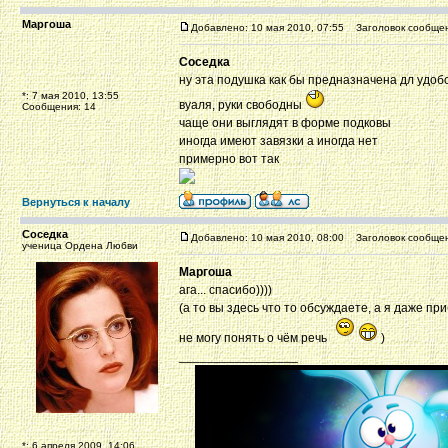
Маргоша
Добавлено: 10 мая 2010, 07:55
Заголовок сообщен
Соседка
ну эта подушка как бы предназначена дл удоб
*: 7 мая 2010, 13:55
вуаля, руки свободны
Сообщения: 14
чаще они выглядят в форме подковы
иногда имеют завязки а иногда нет
примерно вот так
Вернуться к началу
Соседка
Добавлено: 10 мая 2010, 08:00
Заголовок сообщен
ученица Ордена Любви
Маргоша
ага... спасибо))))
(а то вы здесь что то обсуждаете, а я даже п
не могу понять о чём речь
)
_________________
*: 6 апреля 2009, 14:06