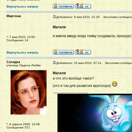
Вернуться к началу
Маргоша
Добавлено: 9 мая 2010, 21:33
Заголовок сообщени
Магали
я имела ввиду когда темку создавала, прошур
*: 7 мая 2010, 13:55
Сообщения: 14
Вернуться к началу
Соседка
Добавлено: 10 мая 2010, 07:14
Заголовок сообщен
ученица Ордена Любви
Магали
а что это вообще такое?
(это я так для развития кругозора)
_________________
*: 6 апреля 2009, 14:06
Сообщения: 571