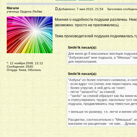
Магали
Добавлено: 7 мая 2010, 21:54
Заголовок сообщени
ученица Ордена Любви
Мнения о надобности подушки различны. Некот
(возможно. просто не приловчились).
Тема производителей подушек поднималась т
Smile'ik писал(а):
Для меня до 8 маськиных месяцев подушка
"Азбуковская" мне подошла, а "Мякошь" так
для переползания.
*: 12 ноября 2008, 12:12
Сообщения: 3540
Откуда: Киев, Оболонь
Smile'ik писал(а):
"Азбука" из более плотного силикона, и соо
- если вдруг что (попис или перестирать н
- более упругая, в ней деть не тонет;
- легче "запахнУть" за спиной;
- "запАх" за спиной образует как бы мини-в
и отрегулировать трудно, насколько туго з
подушка, продавливаясь под тяжестью детки
+ меньше по размеру, т.е. легче и менее о
Расцветки, соотносительно с "Мякошью", ме
магазине по расцветкам - не наю.... Думаю
_________________