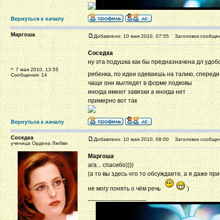
Вернуться к началу
Маргоша
Добавлено: 10 мая 2010, 07:55
Заголовок сообщен
Соседка
ну эта подушка как бы предназначена дл удоб
*: 7 мая 2010, 13:55
ребенка, по идеи одеваешь на талию, спереди
Сообщения: 14
чаще они выглядят в форме подковы
иногда имеют завязки а иногда нет
примерно вот так
Вернуться к началу
Соседка
Добавлено: 10 мая 2010, 08:00
Заголовок сообщен
ученица Ордена Любви
Маргоша
ага... спасибо))))
(а то вы здесь что то обсуждаете, а я даже п
не могу понять о чём речь
)
_________________