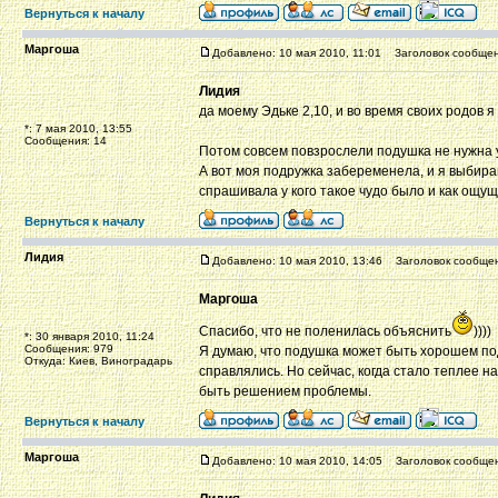
Вернуться к началу
Маргоша
Добавлено: 10 мая 2010, 11:01
Заголовок сообщен
Лидия
да моему Эдьке 2,10, и во время своих родов 
*: 7 мая 2010, 13:55
Сообщения: 14
Потом совсем повзрослели подушка не нужна 
А вот моя подружка забеременела, и я выбираю 
спрашивала у кого такое чудо было и как ощу
Вернуться к началу
Лидия
Добавлено: 10 мая 2010, 13:46
Заголовок сообщен
Маргоша
Спасибо, что не поленилась объяснить
))))
*: 30 января 2010, 11:24
Сообщения: 979
Я думаю, что подушка может быть хорошем под
Откуда: Киев, Виноградарь
справлялись. Но сейчас, когда стало теплее на
быть решением проблемы.
Вернуться к началу
Маргоша
Добавлено: 10 мая 2010, 14:05
Заголовок сообщен