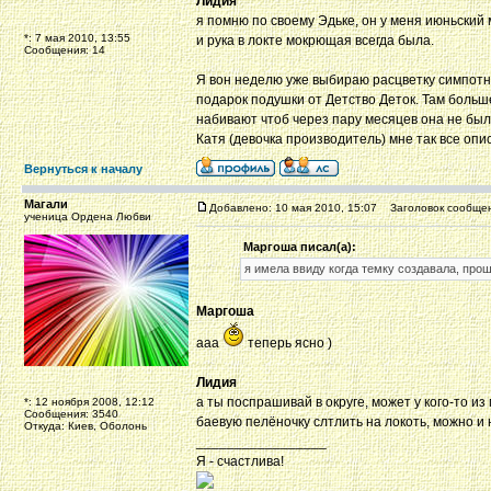
Лидия
я помню по своему Эдьке, он у меня июньский м
*: 7 мая 2010, 13:55
и рука в локте мокрющая всегда была.
Сообщения: 14
Я вон неделю уже выбираю расцветку симпотну
подарок подушки от Детство Деток. Там больше
набивают чтоб через пару месяцев она не был
Катя (девочка производитель) мне так все опи
Вернуться к началу
Магали
Добавлено: 10 мая 2010, 15:07
Заголовок сообщен
ученица Ордена Любви
Маргоша писал(а):
я имела ввиду когда темку создавала, про
Маргоша
ааа
теперь ясно )
Лидия
а ты поспрашивай в округе, может у кого-то и
*: 12 ноября 2008, 12:12
Сообщения: 3540
баевую пелёночку слтлить на локоть, можно и
Откуда: Киев, Оболонь
_________________
Я - счастлива!