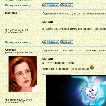
Вернуться к началу
Маргоша
Добавлено: 9 мая 2010, 21:33
Заголовок сообщени
Магали
я имела ввиду когда темку создавала, прошур
*: 7 мая 2010, 13:55
Сообщения: 14
Вернуться к началу
Соседка
Добавлено: 10 мая 2010, 07:14
Заголовок сообщен
ученица Ордена Любви
Магали
а что это вообще такое?
(это я так для развития кругозора)
_________________
*: 6 апреля 2009, 14:06
Сообщения: 571