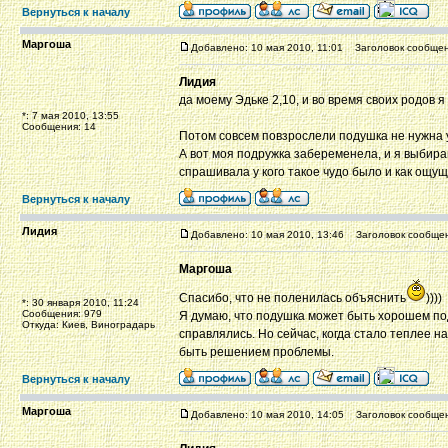
Вернуться к началу
Маргоша
Добавлено: 10 мая 2010, 11:01
Заголовок сообщен
Лидия
да моему Эдьке 2,10, и во время своих родов 
*: 7 мая 2010, 13:55
Сообщения: 14
Потом совсем повзрослели подушка не нужна 
А вот моя подружка забеременела, и я выбираю 
спрашивала у кого такое чудо было и как ощу
Вернуться к началу
Лидия
Добавлено: 10 мая 2010, 13:46
Заголовок сообщен
Маргоша
Спасибо, что не поленилась объяснить
))))
*: 30 января 2010, 11:24
Сообщения: 979
Я думаю, что подушка может быть хорошем под
Откуда: Киев, Виноградарь
справлялись. Но сейчас, когда стало теплее на
быть решением проблемы.
Вернуться к началу
Маргоша
Добавлено: 10 мая 2010, 14:05
Заголовок сообщен