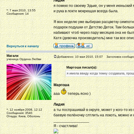
Лидия
я помню по своему Эдьке, он у меня июньский м
*: 7 мая 2010, 13:55
и рука в локте мокрющая всегда была.
Сообщения: 14
Я вон неделю уже выбираю расцветку симпотну
подарок подушки от Детство Деток. Там больше
набивают чтоб через пару месяцев она не был
Катя (девочка производитель) мне так все опи
Вернуться к началу
Магали
Добавлено: 10 мая 2010, 15:07
Заголовок сообщен
ученица Ордена Любви
Маргоша писал(а):
я имела ввиду когда темку создавала, про
Маргоша
ааа
теперь ясно )
Лидия
а ты поспрашивай в округе, может у кого-то и
*: 12 ноября 2008, 12:12
Сообщения: 3540
баевую пелёночку слтлить на локоть, можно и
Откуда: Киев, Оболонь
_________________
Я - счастлива!