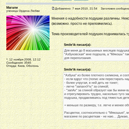
Магали
Добавлено: 7 мая 2010, 21:54
Заголовок сообщени
ученица Ордена Любви
Мнения о надобности подушки различны. Некот
(возможно. просто не приловчились).
Тема производителей подушек поднималась т
Smile'ik писал(а):
Для меня до 8 маськиных месяцев подушка
"Азбуковская" мне подошла, а "Мякошь" так
для переползания.
*: 12 ноября 2008, 12:12
Сообщения: 3540
Откуда: Киев, Оболонь
Smile'ik писал(а):
"Азбука" из более плотного силикона, и соо
- если вдруг что (попис или перестирать н
- более упругая, в ней деть не тонет;
- легче "запахнУть" за спиной;
- "запАх" за спиной образует как бы мини-в
и отрегулировать трудно, насколько туго з
подушка, продавливаясь под тяжестью детки
+ меньше по размеру, т.е. легче и менее о
Расцветки, соотносительно с "Мякошью", ме
магазине по расцветкам - не наю.... Думаю
_________________