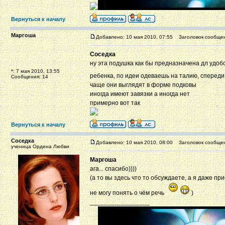
Вернуться к началу
Маргоша
Добавлено: 10 мая 2010, 07:55
Заголовок сообщен
Соседка
ну эта подушка как бы предназначена дл удоб
*: 7 мая 2010, 13:55
ребенка, по идеи одеваешь на талию, спереди
Сообщения: 14
чаще они выглядят в форме подковы
иногда имеют завязки а иногда нет
примерно вот так
Вернуться к началу
Соседка
Добавлено: 10 мая 2010, 08:00
Заголовок сообщен
ученица Ордена Любви
Маргоша
ага... спасибо))))
(а то вы здесь что то обсуждаете, а я даже п
не могу понять о чём речь
)
_________________