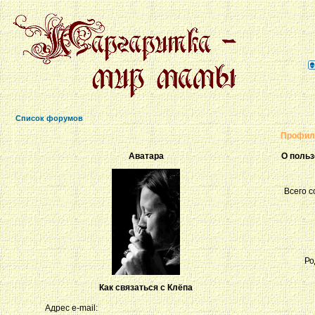
Список форумов
Профиль
Аватара
О польз
Всего 
Ро
Как связаться с Клёпа
Адрес e-mail: