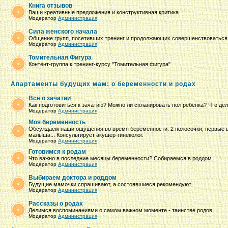
Книга отзывов
Ваши креативные предложения и конструктивная критика
Модератор
Администрация
Сила женского начала
Общение групп, посетивших тренинг и продолжающих совершенствоваться.
Модератор
Администрация
Томительная Фигура
Контент-группа к тренинг-курсу "Томительная фигура"
Апартаменты будущих мам: о беременности и родах
Всё о зачатии
Как подготовиться к зачатию? Можно ли спланировать пол ребёнка? Что дел
Модератор
Администрация
Моя беременность
Обсуждаем наши ощущения во время беременности: 2 полосочки, первые 
малыша... Консультирует акушер-гинеколог.
Модератор
Администрация
Готовимся к родам
Что важно в последние месяцы беременности? Собираемся в роддом.
Модератор
Администрация
Выбираем доктора и роддом
Будущие мамочки спрашивают, а состоявшиеся рекомендуют.
Модератор
Администрация
Рассказы о родах
Делимся воспоминаниями о самом важном моменте - таинстве родов.
Модератор
Администрация