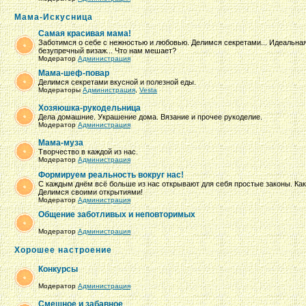
Мама-Искусница
Самая красивая мама!
Заботимся о себе с нежностью и любовью. Делимся секретами... Идеальная
безупречный визаж... Что нам мешает?
Модератор
Администрация
Мама-шеф-повар
Делимся секретами вкусной и полезной еды.
Модераторы
Администрация
,
Vesta
Хозяюшка-рукодельница
Дела домашние. Украшение дома. Вязание и прочее рукоделие.
Модератор
Администрация
Мама-муза
Творчество в каждой из нас.
Модератор
Администрация
Формируем реальность вокруг нас!
С каждым днём всё больше из нас открывают для себя простые законы. Как 
Делимся своими открытиями!
Модератор
Администрация
Общение заботливых и неповторимых
Модератор
Администрация
Хорошее настроение
Конкурсы
Модератор
Администрация
Смешное и забавное