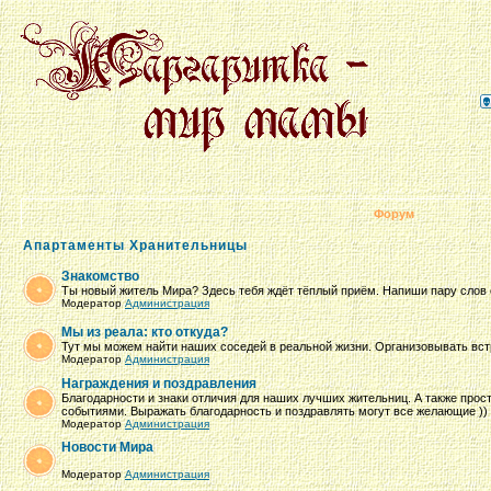
Форум
Апартаменты Хранительницы
Знакомство
Ты новый житель Мира? Здесь тебя ждёт тёплый приём. Напиши пару слов 
Модератор
Администрация
Мы из реала: кто откуда?
Тут мы можем найти наших соседей в реальной жизни. Организовывать вст
Модератор
Администрация
Награждения и поздравления
Благодарности и знаки отличия для наших лучших жительниц. А также про
событиями. Выражать благодарность и поздравлять могут все желающие ))
Модератор
Администрация
Новости Мира
Модератор
Администрация