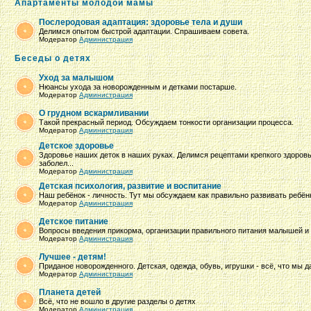
Апартаменты молодой мамы
Послеродовая адаптация: здоровье тела и души
Делимся опытом быстрой адаптации. Спрашиваем совета.
Модератор
Администрация
Беседы о детях
Уход за малышом
Нюансы ухода за новорожденным и детками постарше.
Модератор
Администрация
О грудном вскармливании
Такой прекрасный период. Обсуждаем тонкости организации процесса.
Модератор
Администрация
Детское здоровье
Здоровье наших деток в наших руках. Делимся рецептами крепкого здоров
заболел...
Модератор
Администрация
Детская психология, развитие и воспитание
Наш ребёнок - личность. Тут мы обсуждаем как правильно развивать ребёнк
Модератор
Администрация
Детское питание
Вопросы введения прикорма, организации правильного питания малышей и 
Модератор
Администрация
Лучшее - детям!
Приданое новорожденного. Детская, одежда, обувь, игрушки - всё, что мы 
Модератор
Администрация
Планета детей
Всё, что не вошло в другие разделы о детях
Модератор
Администрация